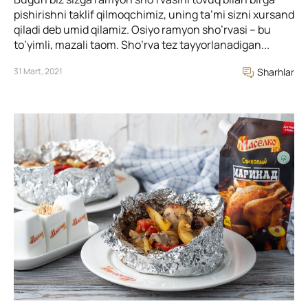
pishirishni taklif qilmoqchimiz, uning ta’mi sizni xursand
qiladi deb umid qilamiz. Osiyo ramyon sho’rvasi – bu
to’yimli, mazali taom. Sho’rva tez tayyorlanadigan...
31 Mart, 2021
Sharhlar