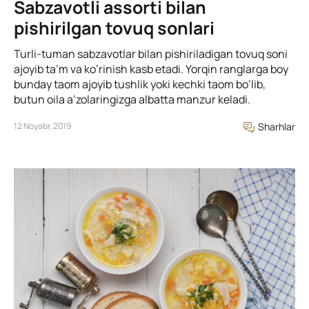
Sabzavotli assorti bilan
pishirilgan tovuq sonlari
Turli-tuman sabzavotlar bilan pishiriladigan tovuq soni
ajoyib ta’m va ko’rinish kasb etadi. Yorqin ranglarga boy
bunday taom ajoyib tushlik yoki kechki taom bo’lib,
butun oila a’zolaringizga albatta manzur keladi.
12 Noyabr, 2019
Sharhlar