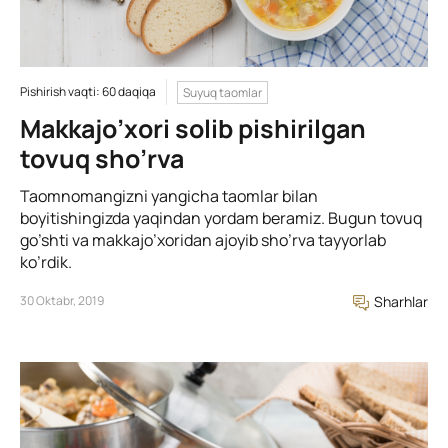
Pishirish vaqti: 60 daqiqa
Suyuq taomlar
Makkajo’xori solib pishirilgan
tovuq sho’rva
Taomnomangizni yangicha taomlar bilan
boyitishingizda yaqindan yordam beramiz. Bugun tovuq
go’shti va makkajo’xoridan ajoyib sho’rva tayyorlab
ko’rdik.
30 Oktabr, 2019
Sharhlar