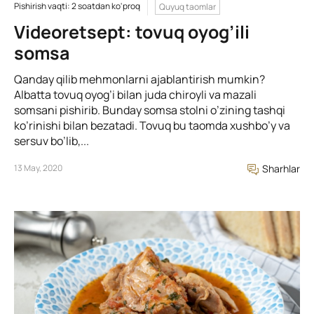
Pishirish vaqti: 2 soatdan ko'proq
Quyuq taomlar
Videoretsept: tovuq oyog’ili
somsa
Qanday qilib mehmonlarni ajablantirish mumkin?
Albatta tovuq oyog’i bilan juda chiroyli va mazali
somsani pishirib. Bunday somsa stolni o’zining tashqi
ko’rinishi bilan bezatadi. Tovuq bu taomda xushbo’y va
sersuv bo’lib,...
13 May, 2020
Sharhlar