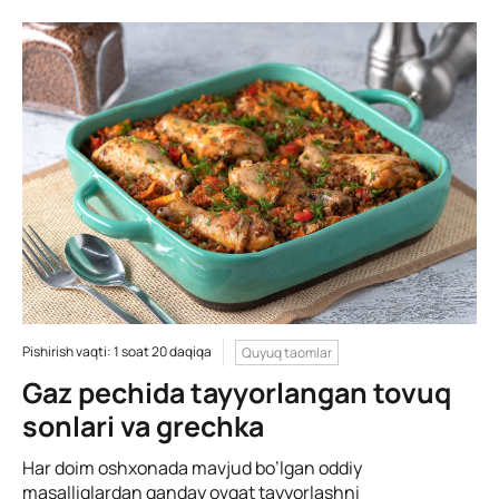
Pishirish vaqti: 1 soat 20 daqiqa
Quyuq taomlar
Gaz pechida tayyorlangan tovuq
sonlari va grechka
Har doim oshxonada mavjud bo’lgan oddiy
masalliqlardan qanday ovqat tayyorlashni