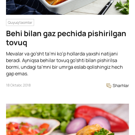
Quyuq taomlar
Behi bilan gaz pechida pishirilgan
tovuq
Mevalar va go’sht ta’mi ko’p hollarda yaxshi natijani
beradi. Ayniqsa behilar tovuq go’shti bilan pishirilsa
bormi, undagi ta’mni bir umrga eslab qolishingiz hech
gap emas.
18 Oktabr, 2018
Sharhlar