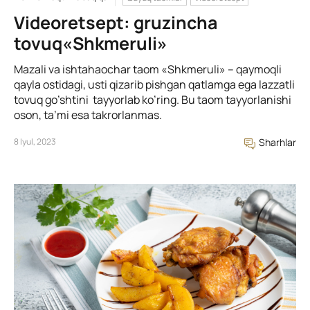
Videoretsept: gruzincha
tovuq«Shkmeruli»
Mazali va ishtahaochar taom «Shkmeruli» – qaymoqli
qayla ostidagi, usti qizarib pishgan qatlamga ega lazzatli
tovuq go’shtini tayyorlab ko’ring. Bu taom tayyorlanishi
oson, ta’mi esa takrorlanmas.
8 Iyul, 2023
Sharhlar