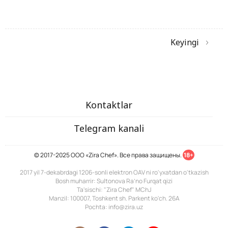
Keyingi
Kontaktlar
Telegram kanali
© 2017-2025 ООО «Zira Chef». Все права защищены.
18+
2017 yil 7-dekabrdagi 1206-sonli elektron OAV ni ro'yxatdan o'tkazish
Bosh muharrir: Sultonova Ra’no Furqat qizi
Ta'sischi: "Zira Chef" MChJ
Manzil: 100007, Toshkent sh. Parkent ko'ch. 26A
Pochta: info@zira.uz