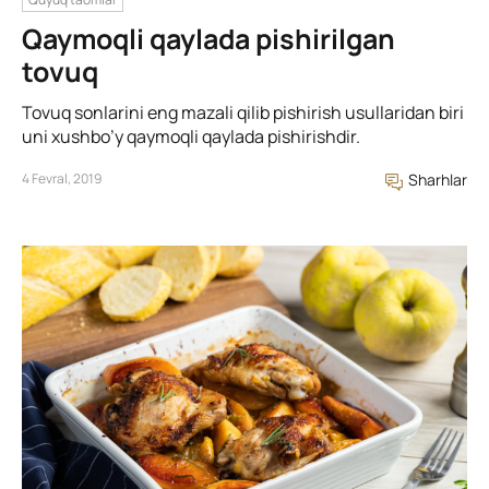
Qaymoqli qaylada pishirilgan
tovuq
Tovuq sonlarini eng mazali qilib pishirish usullaridan biri
uni xushbo’y qaymoqli qaylada pishirishdir.
4 Fevral, 2019
Sharhlar