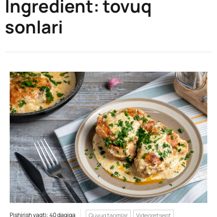
Ingredient:
tovuq
sonlari
Pishirish vaqti: 40 daqiqa
Quyuq taomlar
Videoretsept