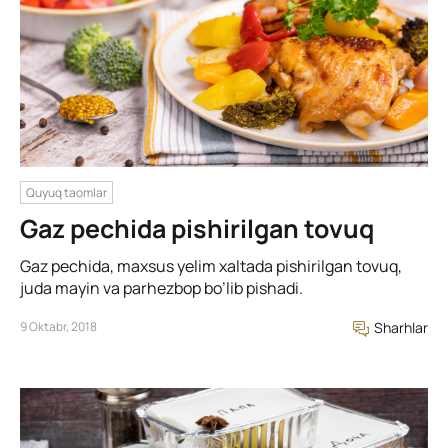
Quyuq taomlar
Gaz pechida pishirilgan tovuq
Gaz pechida, maxsus yelim xaltada pishirilgan tovuq,
juda mayin va parhezbop bo’lib pishadi.
9 Oktabr, 2018
Sharhlar