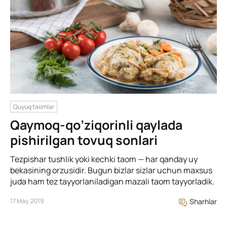
Quyuq taomlar
Qaymoq-qo’ziqorinli qaylada
pishirilgan tovuq sonlari
Tezpishar tushlik yoki kechki taom — har qanday uy
bekasining orzusidir. Bugun bizlar sizlar uchun maxsus
juda ham tez tayyorlaniladigan mazali taom tayyorladik.
17 May, 2019
Sharhlar