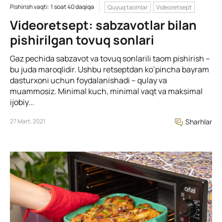
Pishirish vaqti: 1 soat 40 daqiqa
Quyuq taomlar
Videoretsept
Videoretsept: sabzavotlar bilan
pishirilgan tovuq sonlari
Gaz pechida sabzavot va tovuq sonlarili taom pishirish –
bu juda maroqlidir. Ushbu retseptdan ko’pincha bayram
dasturxoni uchun foydalanishadi – qulay va
muammosiz. Minimal kuch, minimal vaqt va maksimal
ijobiy...
27 Mart, 2021
Sharhlar