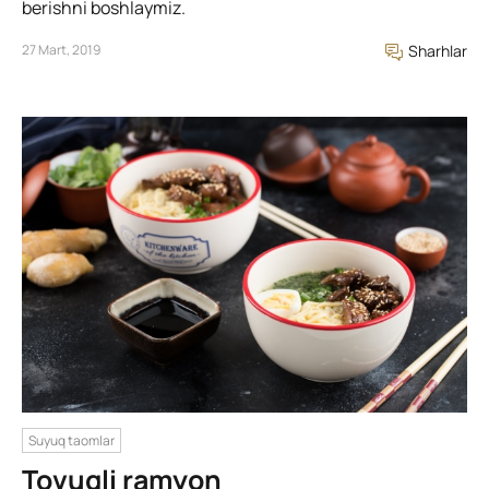
berishni boshlaymiz.
27 Mart, 2019
Sharhlar
Suyuq taomlar
Tovuqli ramyon