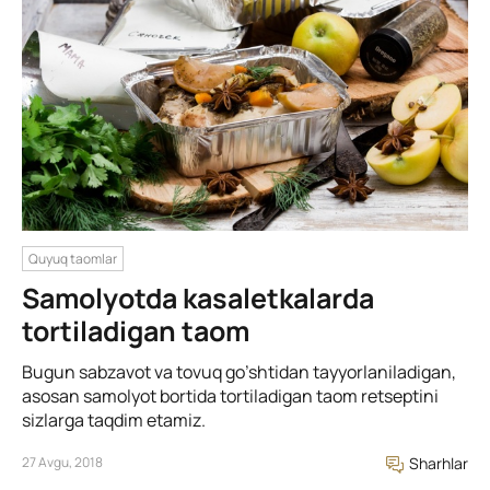
Quyuq taomlar
Samolyotda kasaletkalarda
tortiladigan taom
Bugun sabzavot va tovuq go’shtidan tayyorlaniladigan,
asosan samolyot bortida tortiladigan taom retseptini
sizlarga taqdim etamiz.
27 Avgu, 2018
Sharhlar