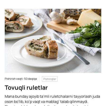
Pishirish vaqti: 50 daqiqa
Pishiriqlar
Tovuqli ruletlar
Mana bunday ajoyib ta’mli ruletchalarni tayyorlash juda
oson bo’lib, ko’p vaqt va mablag’ talab qilinmaydi.