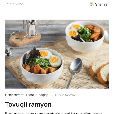
17 Iyun, 2022
Sharhlar
Pishirish vaqti: 1 soat 20 daqiqa
Quyuq taomlar
Tovuqli ramyon
Bugun biz sizga ramyon sho’rvasini tovuq bilan birga