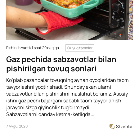
Pishirish vaqti: 1 soat 20 daqiqa
Quyuq taomlar
Gaz pechida sabzavotlar bilan
pishirilgan tovuq sonlari
Ko’plab pazandalar tovuqning aynan oyoqlaridan taom
tayyorlashni yoqtirishadi. Shunday ekan ularni
sabzavotlar bilan pishirishni maslahat beramiz. Asosiy
ishni gaz pechi bajargani sababli taom tayyorlanish
jarayoni sizga qiyinchlik tug’dirmaydi.
Sabzavotlarni qanday ketma-ketligda...
7 Avgu, 2020
Sharhlar