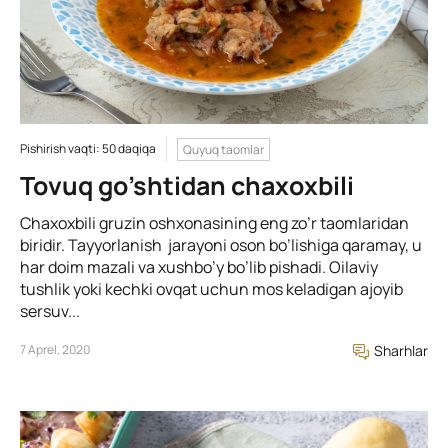
Pishirish vaqti: 50 daqiqa
Quyuq taomlar
Tovuq go’shtidan chaxoxbili
Chaxoxbili gruzin oshxonasining eng zo’r taomlaridan
biridir. Tayyorlanish jarayoni oson bo’lishiga qaramay, u
har doim mazali va xushbo’y bo’lib pishadi. Oilaviy
tushlik yoki kechki ovqat uchun mos keladigan ajoyib
sersuv...
7 Aprel, 2020
Sharhlar