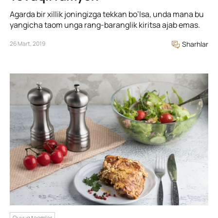
Agarda bir xillik joningizga tekkan bo’lsa, unda mana bu
yangicha taom unga rang-baranglik kiritsa ajab emas.
26 Mart, 2019
Sharhlar
Quyuq taomlar