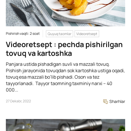
Pishirish vaqti: 2 soat
Quyuq taomlar
Videoretsept
Videoretsept : pechda pishirilgan
tovuq va kartoshka
Panjara ustida pishadigan suvli va mazzali tovuq.
Pishish jarayonida tovuqdan sok kartoshka ustiga oqadi,
tovuq esa mazzali bo’lib pishadi. Oson va tez
tayyorlanadi. Tayyor taomning taxminiy narxi – 40
000...
27 Dekabr, 2022
Sharhlar