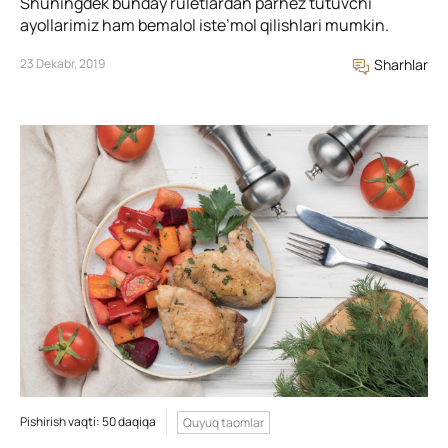
Shuningdek bunday ruletlardan parhez tutuvchi
ayollarimiz ham bemalol iste’mol qilishlari mumkin.
23 Dekabr, 2019
Sharhlar
Pishirish vaqti: 50 daqiqa
Quyuq taomlar