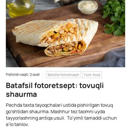
Pishirish vaqti: 2 soat
Batafsil fotoretsept
Fast-food
Batafsil fotoretsept: tovuqli
shaurma
Pechda taxta tayoqchalari ustida pishirilgan tovuq
go’shtidan shaurma. Mashhur tez taomni uyda
tayyorlashning antiqa usuli. To’yimli tamaddi uchun
a’lo tanlov.