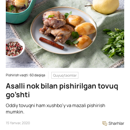
Pishirish vaqti: 60 daqiqa
Quyuq taomlar
Asalli nok bilan pishirilgan tovuq
go’shti
Oddiy tovuqni ham xushbo’y va mazali pishirish
mumkin.
15 Yanvar, 2020
Sharhlar