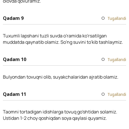
olovda qovuramiz.
Qadam 9
Tugallandi
Tuxumli lapshani tuzli suvda o'ramida ko'rsatilgan
muddatda qaynatib olamiz. So'ng suvini to'kib tashlaymiz.
Qadam 10
Tugallandi
Bulyondan tovuqni olib, suyakchalaridan ajratib olamiz.
Qadam 11
Tugallandi
Taomni tortadigan idishlarga tovuq go'shtidan solamiz.
Ustidan 1-2 choy qoshiqdan soya qaylasi quyamiz.