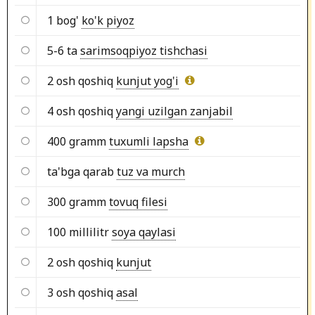
1 bog'
ko'k piyoz
5-6 ta
sarimsoqpiyoz tishchasi
2 osh qoshiq
kunjut yog'i
4 osh qoshiq
yangi uzilgan zanjabil
400 gramm
tuxumli lapsha
ta'bga qarab
tuz va murch
300 gramm
tovuq filesi
100 millilitr
soya qaylasi
2 osh qoshiq
kunjut
3 osh qoshiq
asal