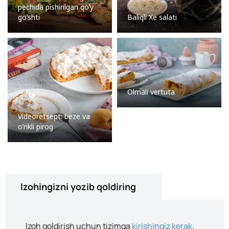
pechida pishirilgan qoʻy
goʻshti
Baliqli Xe salati
Olmali vertuta
Videoretsept: beze va
o’rikli pirog
Izohingizni yozib qoldiring
Izoh qoldirish uchun tizimga
kirishingiz kerak
.