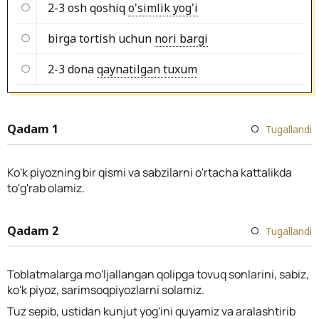
2-3 osh qoshiq
o'simlik yog'i
birga tortish uchun
nori bargi
2-3 dona
qaynatilgan tuxum
Qadam 1
Tugallandi
Ko'k piyozning bir qismi va sabzilarni o'rtacha kattalikda
to'g'rab olamiz.
Qadam 2
Tugallandi
Toblatmalarga mo'ljallangan qolipga tovuq sonlarini, sabiz,
ko'k piyoz, sarimsoqpiyozlarni solamiz.
Tuz sepib, ustidan kunjut yog'ini quyamiz va aralashtirib