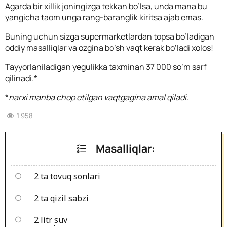
Agarda bir xillik joningizga tekkan bo’lsa, unda mana bu
yangicha taom unga rang-baranglik kiritsa ajab emas.
Buning uchun sizga supermarketlardan topsa bo’ladigan
oddiy masalliqlar va ozgina bo’sh vaqt kerak bo’ladi xolos!
Tayyorlaniladigan yegulikka taxminan 37 000 so’m sarf
qilinadi.*
*
narxi manba chop etilgan vaqtgagina amal qiladi.
1 958
Masalliqlar:
2 ta
tovuq sonlari
2 ta
qizil sabzi
2 litr
suv