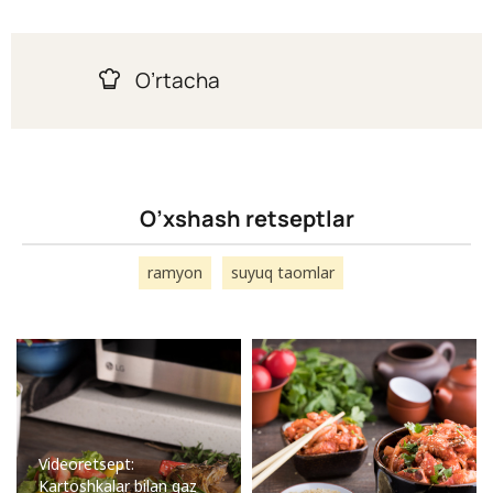
O’rtacha
O’xshash retseptlar
ramyon
suyuq taomlar
Videoretsept:
Kartoshkalar bilan gaz