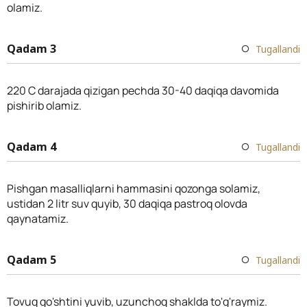
olamiz.
Qadam 3
Tugallandi
220 C darajada qizigan pechda 30-40 daqiqa davomida
pishirib olamiz.
Qadam 4
Tugallandi
Pishgan masalliqlarni hammasini qozonga solamiz,
ustidan 2 litr suv quyib, 30 daqiqa pastroq olovda
qaynatamiz.
Qadam 5
Tugallandi
Tovuq go'shtini yuvib, uzunchoq shaklda to'g'raymiz.