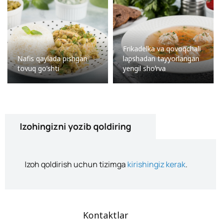
Frikadelka va qovoqchali
Nafis qaylada pishgan
lapshadan tayyorlangan
tovuq go’shti
yengil shoʻrva
Izohingizni yozib qoldiring
Izoh qoldirish uchun tizimga
kirishingiz kerak
.
Kontaktlar