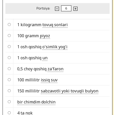
Portsiya:
1 kilogramm
tovuq sonlari
100 gramm
piyoz
1 osh qoshiq
o'simlik yog'i
1 osh qoshiq
un
0,5 choy qoshiq
za'faron
100 millilitr
issiq suv
150 millilitr
sabzavotli yoki tovuqli bulyon
bir chimdim dolchin
4 ta
nok