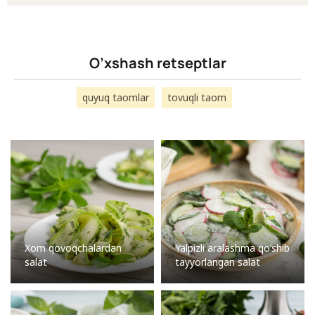
O’xshash retseptlar
quyuq taomlar
tovuqli taom
Xom qovoqchalardan
Yalpizli aralashma qo’shib
salat
tayyorlangan salat