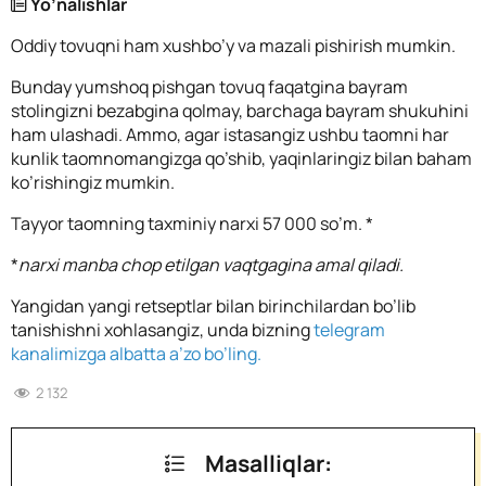
Yo’nalishlar
Oddiy tovuqni ham xushbo’y va mazali pishirish mumkin.
Bunday yumshoq pishgan tovuq faqatgina bayram
stolingizni bezabgina qolmay, barchaga bayram shukuhini
ham ulashadi. Ammo, agar istasangiz ushbu taomni har
kunlik taomnomangizga qo’shib, yaqinlaringiz bilan baham
ko’rishingiz mumkin.
Tayyor taomning taxminiy narxi 57 000 so’m. *
*
narxi manba chop etilgan vaqtgagina amal qiladi.
Yangidan yangi retseptlar bilan birinchilardan bo’lib
tanishishni xohlasangiz, unda bizning
telegram
kanalimizga albatta a’zo bo’ling.
2 132
Masalliqlar: