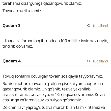
taraflama qizarguniga qadar qovurib olamiz.
Tovadan suzib olamiz.
Qadam 3
Tugallandi
Idishga za'faronnisepib, ustidan 100 millilitr issiq suv quyib,
tindirib qo'yamiz.
Qadam 4
Tugallandi
Tovuq sonlarini qovurgan tovamizda qayla tayyorlaymiz.
Buning uchun mayda to'g'ralgan piyozni yumshaguniga
qadar qovurib olamiz. Un qo'shib, tez va yaxshilab
aralashtiramiz. Un va piyozni 1-2 daqiqa qovuramiz. Keyin
esa unga za'faronli suv va bulyon qo'shamiz.
Dolchin, lavr yaprog'i, tuz va murch bilan ta'm kiritamiz va