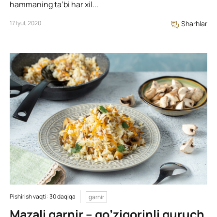
hammaning ta’bi har xil...
17 Iyul, 2020
Sharhlar
Pishirish vaqti: 30 daqiqa
garnir
Mazali garnir – qo’ziqorinli guruch