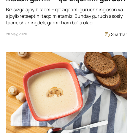
Biz sizga ajoyib taom – qo’ziqorinli guruchning oson va
ajoyib retseptini taqdim etamiz. Bunday guruch asosiy
taom, shuningdek, garnir ham bo’la oladi.
28 May, 2020
Sharhlar