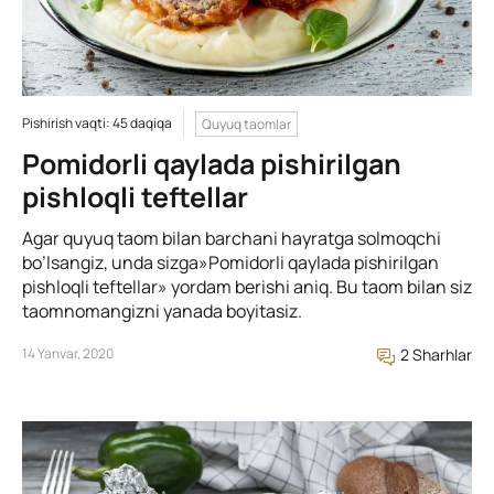
Pishirish vaqti: 45 daqiqa
Quyuq taomlar
Pomidorli qaylada pishirilgan
pishloqli teftellar
Agar quyuq taom bilan barchani hayratga solmoqchi
bo’lsangiz, unda sizga»Pomidorli qaylada pishirilgan
pishloqli teftellar» yordam berishi aniq. Bu taom bilan siz
taomnomangizni yanada boyitasiz.
14 Yanvar, 2020
2 Sharhlar