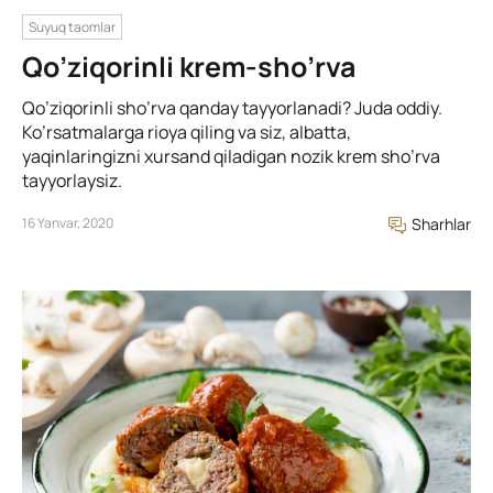
Suyuq taomlar
Qo’ziqorinli krem-sho’rva
Qo’ziqorinli sho’rva qanday tayyorlanadi? Juda oddiy.
Ko’rsatmalarga rioya qiling va siz, albatta,
yaqinlaringizni xursand qiladigan nozik krem sho’rva
tayyorlaysiz.
16 Yanvar, 2020
Sharhlar