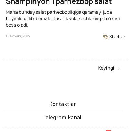
Shampinyonli parhezbop salat
Mana bunday salat parhezbopligiga qaramay, juda
to’yimli bo’lib, bemalol tushlik yoki kechki ovqat o’rnini
bosa oladi.
18 Noyabr, 2019
Sharhlar
Keyingi
Kontaktlar
Telegram kanali