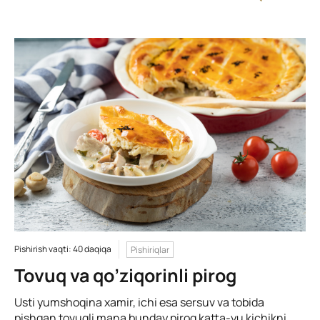
Pishirish vaqti: 40 daqiqa
Pishiriqlar
Tovuq va qo’ziqorinli pirog
Usti yumshoqina xamir, ichi esa sersuv va tobida
pishgan tovuqli mana bunday pirog katta-yu kichikni