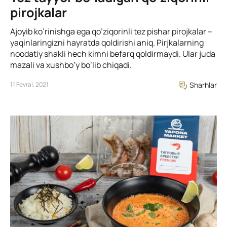
pirojkalar
Ajoyib ko’rinishga ega qo’ziqorinli tez pishar pirojkalar –
yaqinlaringizni hayratda qoldirishi aniq. Pirjkalarning
noodatiy shakli hech kimni befarq qoldirmaydi. Ular juda
mazali va xushbo’y bo’lib chiqadi.
11 Fevral, 2021
Sharhlar