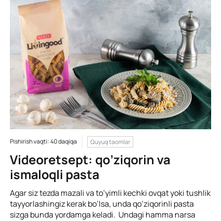
Pishirish vaqti: 40 daqiqa
Quyuq taomlar
Videoretsept: qo’ziqorin va
ismaloqli pasta
Agar siz tezda mazali va to’yimli kechki ovqat yoki tushlik
tayyorlashingiz kerak bo’lsa, unda qo’ziqorinli pasta
sizga bunda yordamga keladi. Undagi hamma narsa