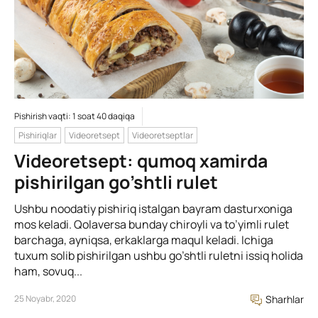
Pishirish vaqti: 1 soat 40 daqiqa
Pishiriqlar
Videoretsept
Videoretseptlar
Videoretsept: qumoq xamirda
pishirilgan go’shtli rulet
Ushbu noodatiy pishiriq istalgan bayram dasturxoniga
mos keladi. Qolaversa bunday chiroyli va to’yimli rulet
barchaga, ayniqsa, erkaklarga maqul keladi. Ichiga
tuxum solib pishirilgan ushbu go’shtli ruletni issiq holida
ham, sovuq...
25 Noyabr, 2020
Sharhlar