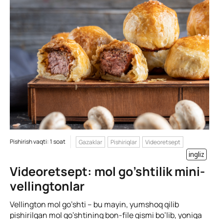
Pishirish vaqti: 1 soat
Gazaklar
Pishiriqlar
Videoretsept
ingliz
Videoretsept: mol go’shtilik mini-
vellingtonlar
Vellington mol go’shti – bu mayin, yumshoq qilib
pishirilgan mol go’shtining bon-file qismi bo’lib, yoniga