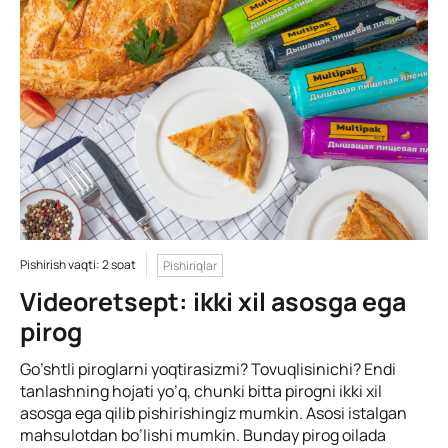
Pishirish vaqti: 2 soat
Pishiriqlar
Videoretsept: ikki xil asosga ega
pirog
Go’shtli piroglarni yoqtirasizmi? Tovuqlisinichi? Endi
tanlashning hojati yo’q, chunki bitta pirogni ikki xil
asosga ega qilib pishirishingiz mumkin. Asosi istalgan
mahsulotdan bo’lishi mumkin. Bunday pirog oilada