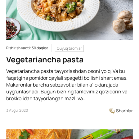
Pishirish vaqti: 30 daqiqa
Quyuq taomlar
Vegetariancha pasta
Vegetariancha pasta tayyorlashdan osoni yo’q. Va bu
faqatgina pomidor qaylali spagetti bo’lishi shart emas.
Makaronlar barcha sabzavotlar bilan a’lo darajada
uyg’unlashadi. Bugun bizning tanlovimiz qo’ziqorin va
brokkolidan tayyorlangan mazli va...
3 Avgu, 2020
Sharhlar