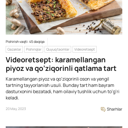
Pishirish vaqti: 45 daqiqa
Gazaklar
Pishiriqlar
Quyuq taomlar
Videoretsept
Videoretsept: karamellangan
piyoz va qo’ziqorinli qatlama tart
Karamellangan piyoz va qo’ziqorinli oson va yengil
tartning tayyorlanish usuli. Bunday tart ham bayram
dasturxonini bezatadi, ham oilaviy tushlik uchun to’g’ri
keladi.
20 May, 2023
Sharhlar