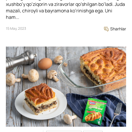
xushbo’y qo’ziqorin va ziravorlar qo’shilgan bo’ladi. Juda
mazali, chiroyli va bayramona ko’rinishga ega. Uni
ham...
15 May, 2023
Sharhlar