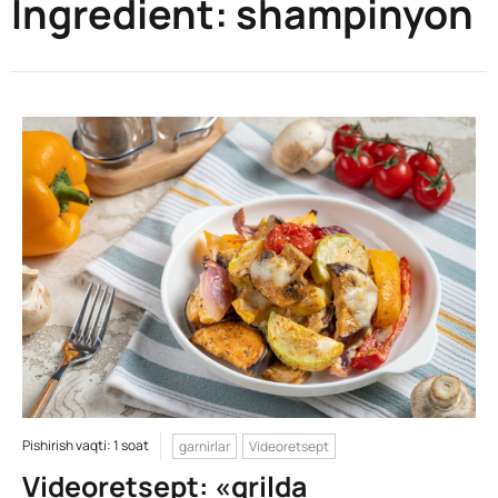
Ingredient:
shampinyon
Pishirish vaqti: 1 soat
garnirlar
Videoretsept
Videoretsept: «grilda