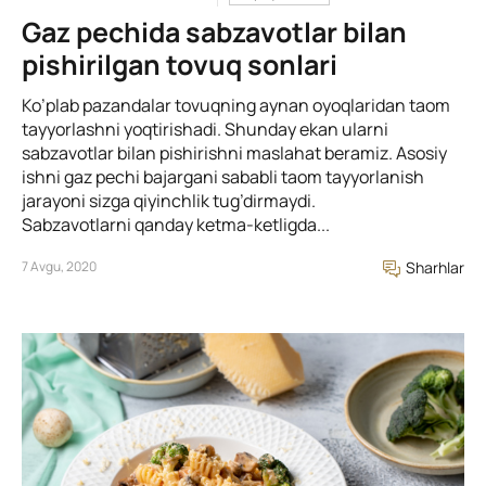
Gaz pechida sabzavotlar bilan
pishirilgan tovuq sonlari
Ko’plab pazandalar tovuqning aynan oyoqlaridan taom
tayyorlashni yoqtirishadi. Shunday ekan ularni
sabzavotlar bilan pishirishni maslahat beramiz. Asosiy
ishni gaz pechi bajargani sababli taom tayyorlanish
jarayoni sizga qiyinchlik tug’dirmaydi.
Sabzavotlarni qanday ketma-ketligda...
7 Avgu, 2020
Sharhlar