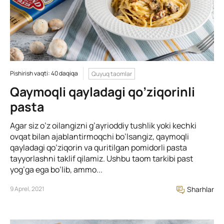
Pishirish vaqti: 40 daqiqa
Quyuq taomlar
Qaymoqli qayladagi qo’ziqorinli
pasta
Agar siz o’z oilangizni g’ayrioddiy tushlik yoki kechki
ovqat bilan ajablantirmoqchi bo’lsangiz, qaymoqli
qayladagi qo’ziqorin va quritilgan pomidorli pasta
tayyorlashni taklif qilamiz. Ushbu taom tarkibi past
yog’ga ega bo’lib, ammo...
9 Aprel, 2021
Sharhlar