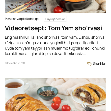
Pishirish vaqti: 60 daqiqa
Suyuq taomlar
Videoretsept: Tom Yam sho’rvasi
Eng mashhur Tailand sho’rvasi tom yam. Ushbu sho’rva
o’ziga xos ta’mga va juda yoqimli hidga ega. Ilgarilari
uyda tom yam tayyorlash muammo tug’dirar edi, chunki
kerakli masalliqlarni topish deyarli imkonsiz...
8 Dekabr, 2020
Sharhlar