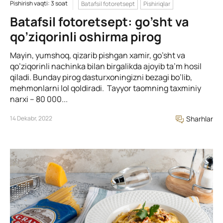
Pishirish vaqti: 3 soat
Batafsil fotoretsept
Pishiriqlar
Batafsil fotoretsept: go’sht va
qo’ziqorinli oshirma pirog
Mayin, yumshoq, qizarib pishgan xamir, go’sht va
qo’ziqorinli nachinka bilan birgalikda ajoyib ta’m hosil
qiladi. Bunday pirog dasturxoningizni bezagi bo’lib,
mehmonlarni lol qoldiradi. Tayyor taomning taxminiy
narxi – 80 000...
14 Dekabr, 2022
Sharhlar