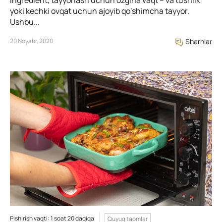
ingredient, tayyorlash uchun ozgina vaqt – va tushlik
yoki kechki ovqat uchun ajoyib qo’shimcha tayyor.
Ushbu...
20 Noyabr, 2020
Sharhlar
Pishirish vaqti: 1 soat 20 daqiqa
Quyuq taomlar