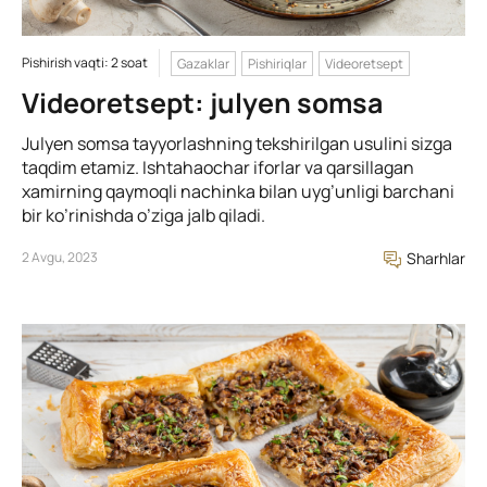
Pishirish vaqti: 2 soat
Gazaklar
Pishiriqlar
Videoretsept
Videoretsept: julyen somsa
Julyen somsa tayyorlashning tekshirilgan usulini sizga
taqdim etamiz. Ishtahaochar iforlar va qarsillagan
xamirning qaymoqli nachinka bilan uyg’unligi barchani
bir ko’rinishda o’ziga jalb qiladi.
2 Avgu, 2023
Sharhlar