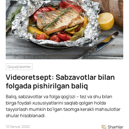
Quyuq taomlar
Videoretsept: Sabzavotlar bilan
folgada pishirilgan baliq
Baliq, sabzavotlar va folga qog’ozi – tez va shu bilan
birga foydali xususiyatlarini saqlab qolgan holda
tayyorlash mumkin bo’lgan taomga kerakli mahsulotlar
shular hisoblanadi.
10 Yanvar, 2020
Sharhlar