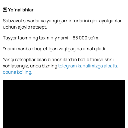
Yo’nalishlar
Sabzavot sevarlar va yangi garnir turlarini qidirayotganlar
uchun ajoyib retsept.
Tayyor taomning taxminiy narxi – 65 000 so’m.
*
narxi manba chop etilgan vaqtgagina amal qiladi.
Yangi retseptlar bilan birinchilardan bo’lib tanishishni
xohlasangiz, unda bizning
telegram kanalimizga albatta
obuna bo’ling.