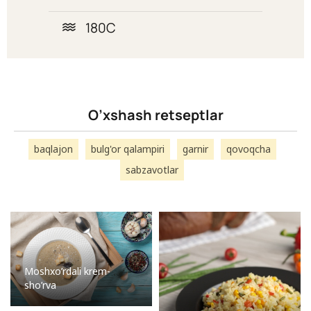
180C
O’xshash retseptlar
baqlajon
bulg'or qalampiri
garnir
qovoqcha
sabzavotlar
Moshxo’rdali krem-
sho’rva