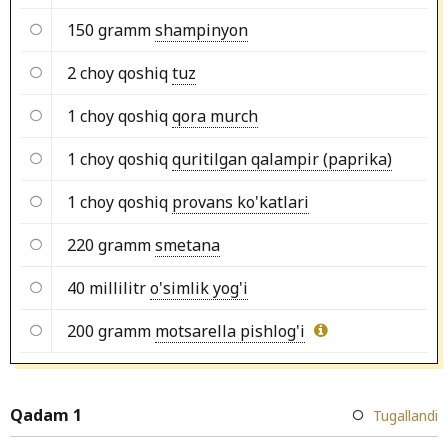
150 gramm
shampinyon
2 choy qoshiq
tuz
1 choy qoshiq
qora murch
1 choy qoshiq
quritilgan qalampir (paprika)
1 choy qoshiq
provans ko'katlari
220 gramm
smetana
40 millilitr
o'simlik yog'i
200 gramm
motsarella pishlog'i
Qadam 1
Tugallandi