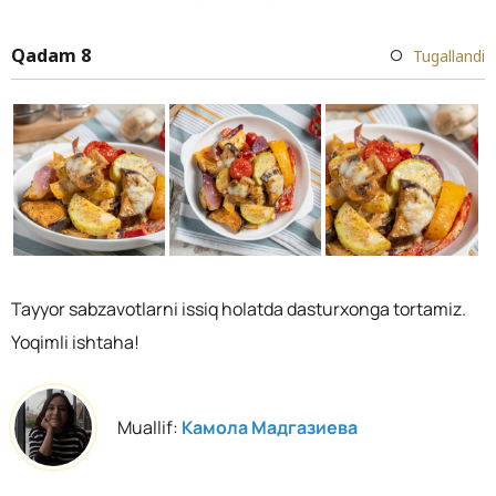
Qadam 8
Tugallandi
Tayyor sabzavotlarni issiq holatda dasturxonga tortamiz.
Yoqimli ishtaha!
Muallif:
Камола Мадгазиева