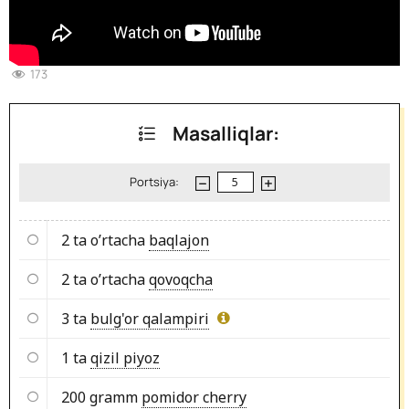
173
Masalliqlar:
Portsiya:
2 ta o’rtacha
baqlajon
2 ta o’rtacha
qovoqcha
3 ta
bulg'or qalampiri
1 ta
qizil piyoz
200 gramm
pomidor cherry