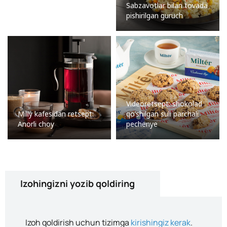
Sabzavotlar bilan tovada
pishirilgan guruch
Videoretsept: shokolad
Milly kafesidan retsept:
qo’shilgan suli parchali
Anorli choy
pechenye
Izohingizni yozib qoldiring
Izoh qoldirish uchun tizimga
kirishingiz kerak
.