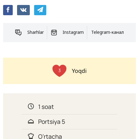
Sharhlar
Instagram
Telegram-канал
Yoqdi
3
1 soat
Portsiya 5
O’rtacha