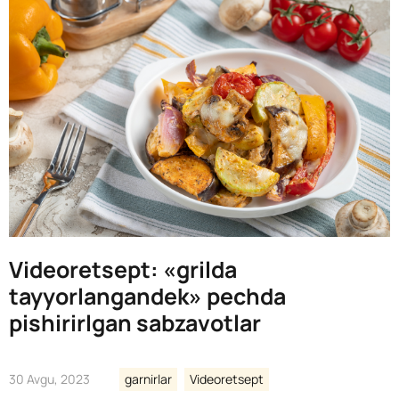
Videoretsept: «grilda
tayyorlangandek» pechda
pishirirlgan sabzavotlar
30 Avgu, 2023
garnirlar
Videoretsept