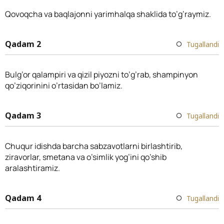
Qovoqcha va baqlajonni yarimhalqa shaklida to’g’raymiz.
Qadam 2
Tugallandi
Bulg’or qalampiri va qizil piyozni to’g’rab, shampinyon
qo’ziqorinini o’rtasidan bo’lamiz.
Qadam 3
Tugallandi
Chuqur idishda barcha sabzavotlarni birlashtirib,
ziravorlar, smetana va o’simlik yog’ini qo’shib
aralashtiramiz.
Qadam 4
Tugallandi