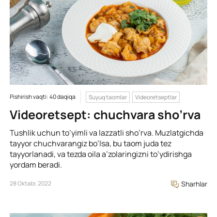
Pishirish vaqti: 40 daqiqa
Suyuq taomlar
Videoretseptlar
Videoretsept: chuchvara sho’rva
Tushlik uchun to’yimli va lazzatli sho’rva. Muzlatgichda
tayyor chuchvarangiz bo’lsa, bu taom juda tez
tayyorlanadi, va tezda oila a’zolaringizni to’ydirishga
yordam beradi.
28 Oktabr, 2022
Sharhlar