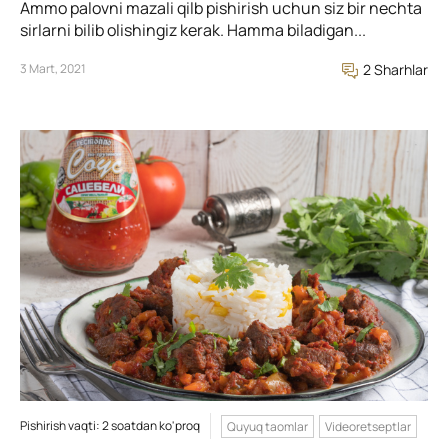
Ammo palovni mazali qilb pishirish uchun siz bir nechta
sirlarni bilib olishingiz kerak. Hamma biladigan...
3 Mart, 2021
2 Sharhlar
Pishirish vaqti: 2 soatdan ko'proq
Quyuq taomlar
Videoretseptlar