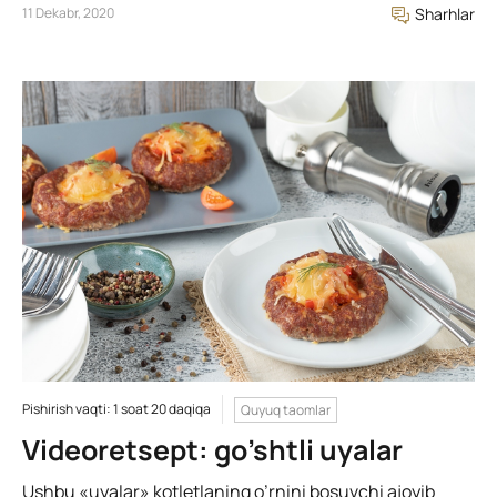
11 Dekabr, 2020
Sharhlar
Pishirish vaqti: 1 soat 20 daqiqa
Quyuq taomlar
Videoretsept: go’shtli uyalar
Ushbu «uyalar» kotletlaning o’rnini bosuvchi ajoyib