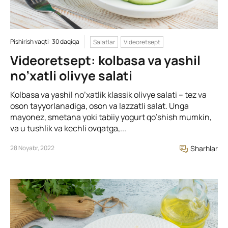
Pishirish vaqti: 30 daqiqa
Salatlar
Videoretsept
Videoretsept: kolbasa va yashil
no’xatli olivye salati
Kolbasa va yashil no’xatlik klassik olivye salati – tez va
oson tayyorlanadiga, oson va lazzatli salat. Unga
mayonez, smetana yoki tabiiy yogurt qo’shish mumkin,
va u tushlik va kechli ovqatga,...
28 Noyabr, 2022
Sharhlar