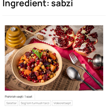
Ingredient:
sabzi
Pishirish vaqti: 1 soat
Salatlar
Sog'lom turmush tarzi
Videoretsept