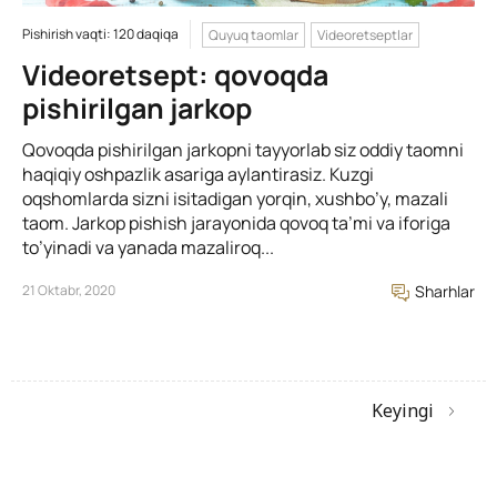
Pishirish vaqti: 120 daqiqa
Quyuq taomlar
Videoretseptlar
Videoretsept: qovoqda
pishirilgan jarkop
Qovoqda pishirilgan jarkopni tayyorlab siz oddiy taomni
haqiqiy oshpazlik asariga aylantirasiz. Kuzgi
oqshomlarda sizni isitadigan yorqin, xushbo’y, mazali
taom. Jarkop pishish jarayonida qovoq ta’mi va iforiga
to’yinadi va yanada mazaliroq...
21 Oktabr, 2020
Sharhlar
Keyingi