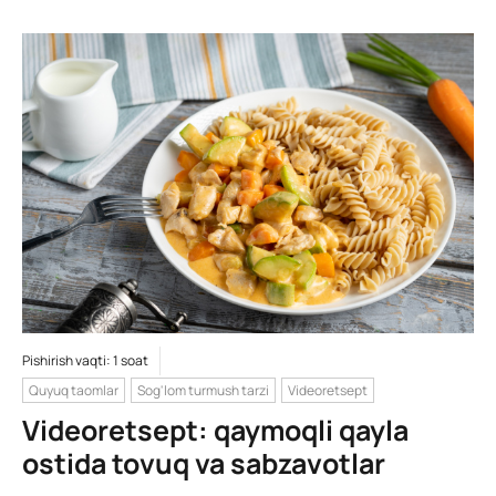
Pishirish vaqti: 1 soat
Quyuq taomlar
Sog'lom turmush tarzi
Videoretsept
Videoretsept: qaymoqli qayla
ostida tovuq va sabzavotlar