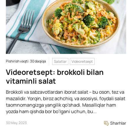
Pishirish vaqti: 30 daqiqa
Salatlar
Videoretsept
Videoretsept: brokkoli bilan
vitaminli salat
Brokkoli va sabzavotlardan iborat salat – bu oson, tez va
mazalidir. Yorqin, biroz achchiq, va asosiysi, foydali salat
taomnomangizga yangilik qo’shadi. Masalliqlar ham
yozda ham qishda bor bo’lgani uchun, bu...
30 May, 2023
Sharhlar