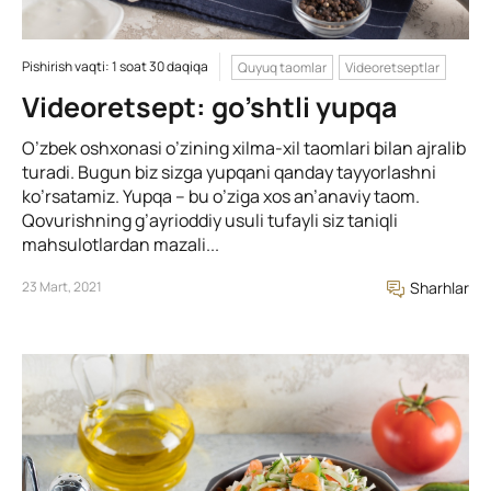
Pishirish vaqti: 1 soat 30 daqiqa
Quyuq taomlar
Videoretseptlar
Videoretsept: go’shtli yupqa
O’zbek oshxonasi o’zining xilma-xil taomlari bilan ajralib
turadi. Bugun biz sizga yupqani qanday tayyorlashni
ko’rsatamiz. Yupqa – bu o’ziga xos an’anaviy taom.
Qovurishning g’ayrioddiy usuli tufayli siz taniqli
mahsulotlardan mazali...
23 Mart, 2021
Sharhlar