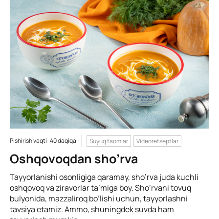
Pishirish vaqti: 40 daqiqa
Suyuq taomlar
Videoretseptlar
Oshqovoqdan sho’rva
Tayyorlanishi osonligiga qaramay, sho’rva juda kuchli
oshqovoq va ziravorlar ta’miga boy. Sho’rvani tovuq
bulyonida, mazzaliroq bo’lishi uchun, tayyorlashni
tavsiya etamiz. Ammo, shuningdek suvda ham