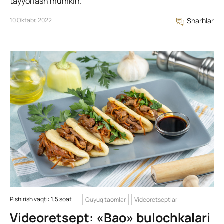
tayyorlash mumkin.
10 Oktabr, 2022
Sharhlar
Pishirish vaqti: 1,5 soat
Quyuq taomlar
Videoretseptlar
Videoretsept: «Bao» bulochkalari