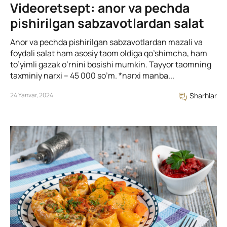
Videoretsept: anor va pechda
pishirilgan sabzavotlardan salat
Anor va pechda pishirilgan sabzavotlardan mazali va
foydali salat ham asosiy taom oldiga qo’shimcha, ham
to’yimli gazak o’rnini bosishi mumkin. Tayyor taomning
taxminiy narxi – 45 000 so’m. *narxi manba...
24 Yanvar, 2024
Sharhlar