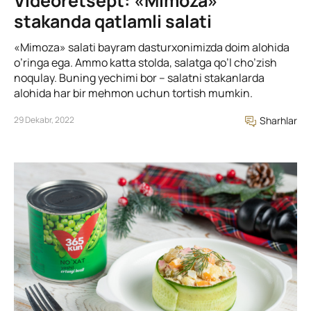
Videoretsept: «Mimoza»
stakanda qatlamli salati
«Mimoza» salati bayram dasturxonimizda doim alohida
o’ringa ega. Ammo katta stolda, salatga qo’l cho’zish
noqulay. Buning yechimi bor – salatni stakanlarda
alohida har bir mehmon uchun tortish mumkin.
29 Dekabr, 2022
Sharhlar