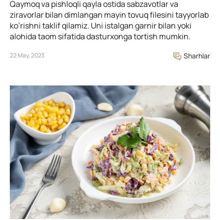
Qaymoq va pishloqli qayla ostida sabzavotlar va
ziravorlar bilan dimlangan mayin tovuq filesini tayyorlab
ko’rishni taklif qilamiz. Uni istalgan garnir bilan yoki
alohida taom sifatida dasturxonga tortish mumkin.
22 May, 2023
Sharhlar