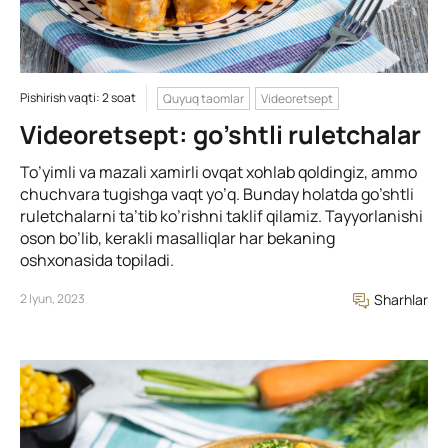
Pishirish vaqti: 2 soat
Quyuq taomlar
Videoretsept
Videoretsept: go’shtli ruletchalar
To’yimli va mazali xamirli ovqat xohlab qoldingiz, ammo
chuchvara tugishga vaqt yo’q. Bunday holatda go’shtli
ruletchalarni ta’tib ko’rishni taklif qilamiz. Tayyorlanishi
oson bo’lib, kerakli masalliqlar har bekaning
oshxonasida topiladi.
2 Iyun, 2023
Sharhlar