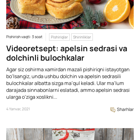
Pishirish vaqti: 3 soat
Pishiriqlar
Shirinliklar
Videoretsept: apelsin sedrasi va
dolchinli bulochkalar
Agar siz oshirma xamirdan mazali pishiriqni istayotgan
bo’lsangiz, unda ushbu dolchin va apelsin sedrasili
bulochkalar albatta sizga ma’qul keladi. Ular ma’lum
darajada sinnabonlarni eslatadi, ammo apelsin sedrasi
ularga o’ziga xoslikni...
4 Yanvar, 2021
Sharhlar