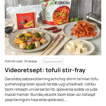
Pishirish vaqti: 30 daqiqa
Quyuq taomlar
Videoretsept: tofuli stir-fray
Qarsildoq sabzavotlarning achchiq-shirin ta’mlari tofu
yumshoqligi bilan ajoyib tarzda uyg’unlashadi. Ushbu
taom retsepti universal bo’lib, qolaversa sodda va juda
mazali hamdir. Bunday ekzotik taom bilan siz nafaqat
yaqinlaringizni hayratda qoldirasiz,...