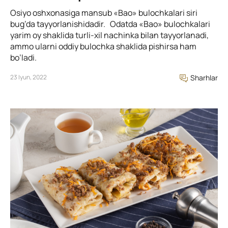
Osiyo oshxonasiga mansub «Bao» bulochkalari siri
bug’da tayyorlanishidadir. Odatda «Bao» bulochkalari
yarim oy shaklida turli-xil nachinka bilan tayyorlanadi,
ammo ularni oddiy bulochka shaklida pishirsa ham
bo’ladi.
23 Iyun, 2022
Sharhlar