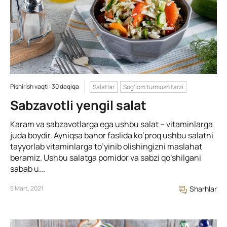
Pishirish vaqti: 30 daqiqa
Salatlar
Sog'lom turmush tarzi
Sabzavotli yengil salat
Karam va sabzavotlarga ega ushbu salat – vitaminlarga
juda boydir. Ayniqsa bahor faslida ko’proq ushbu salatni
tayyorlab vitaminlarga to’yinib olishingizni maslahat
beramiz. Ushbu salatga pomidor va sabzi qo’shilgani
sabab u...
5 Mart, 2021
Sharhlar