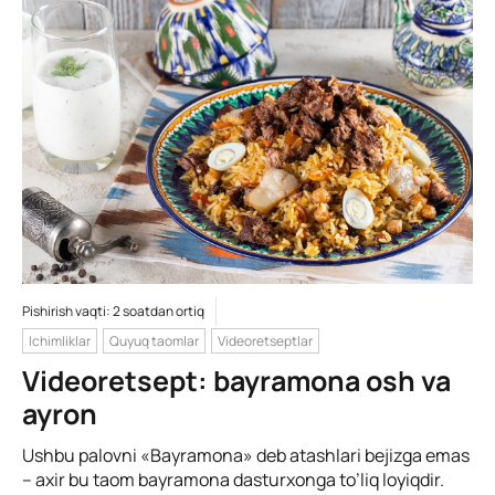
Pishirish vaqti: 2 soatdan ortiq
Ichimliklar
Quyuq taomlar
Videoretseptlar
Videoretsept: bayramona osh va
ayron
Ushbu palovni «Bayramona» deb atashlari bejizga emas
– axir bu taom bayramona dasturxonga to’liq loyiqdir.