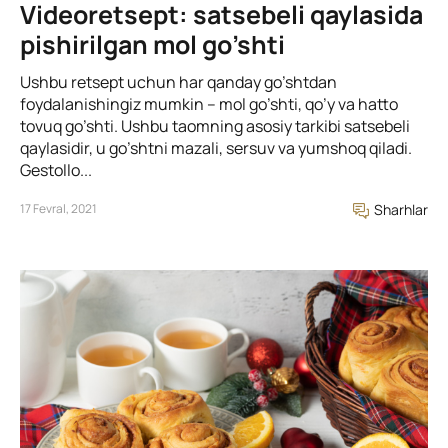
Videoretsept: satsebeli qaylasida
pishirilgan mol go’shti
Ushbu retsept uchun har qanday go’shtdan
foydalanishingiz mumkin – mol go’shti, qo’y va hatto
tovuq go’shti. Ushbu taomning asosiy tarkibi satsebeli
qaylasidir, u go’shtni mazali, sersuv va yumshoq qiladi.
Gestollo...
17 Fevral, 2021
Sharhlar