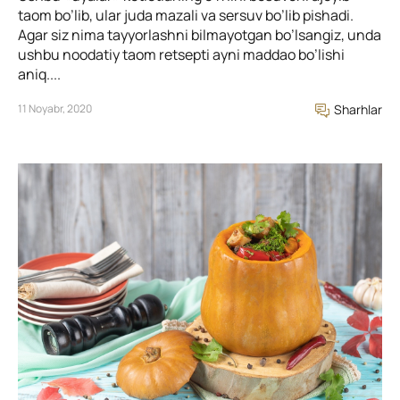
taom bo’lib, ular juda mazali va sersuv bo’lib pishadi.
Agar siz nima tayyorlashni bilmayotgan bo’lsangiz, unda
ushbu noodatiy taom retsepti ayni maddao bo’lishi
aniq....
11 Noyabr, 2020
Sharhlar