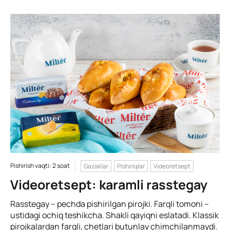
Pishirish vaqti: 2 soat
Gazaklar
Pishiriqlar
Videoretsept
Videoretsept: karamli rasstegay
Rasstegay – pechda pishirilgan pirojki. Farqli tomoni –
ustidagi ochiq teshikcha. Shakli qayiqni eslatadi. Klassik
pirojkalardan farqli, chetlari butunlay chimchilanmaydi.