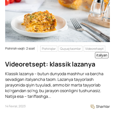
Pishirish vaqti: 2 soat
Pishiriqlar
Quyuq taomlar
Videoretsept
italyan
Videoretsept: klassik lazanya
Klassik lazanya – butun dunyoda mashhur va barcha
sevadigan italyancha taom. Lazanya tayyorlash
jarayonida qiyin tuyuladi, ammo bir marta tayyorlab
ko’rgandan so’ng, bu jarayon osonligini tushunasiz.
Natija esa – tariflashga...
14 Fevral, 2023
Sharhlar