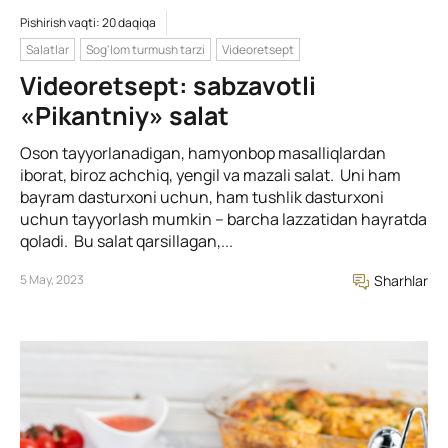
Pishirish vaqti: 20 daqiqa
Salatlar
Sog'lom turmush tarzi
Videoretsept
Videoretsept: sabzavotli
«Pikantniy» salat
Oson tayyorlanadigan, hamyonbop masalliqlardan
iborat, biroz achchiq, yengil va mazali salat. Uni ham
bayram dasturxoni uchun, ham tushlik dasturxoni
uchun tayyorlash mumkin – barcha lazzatidan hayratda
qoladi. Bu salat qarsillagan,...
5 May, 2023
Sharhlar