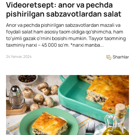
Videoretsept: anor va pechda
pishirilgan sabzavotlardan salat
Anor va pechda pishirilgan sabzavotlardan mazali va
foydali salat ham asosiy taom oldiga qo’shimcha, ham
to’yimli gazak o’rnini bosishi mumkin. Tayyor taomning
taxminiy narxi – 45 000 so’m. *narxi manba...
24 Yanvar, 2024
Sharhlar