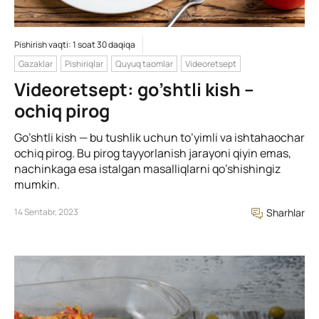
Pishirish vaqti: 1 soat 30 daqiqa
Gazaklar
Pishiriqlar
Quyuq taomlar
Videoretsept
Videoretsept: go’shtli kish –
ochiq pirog
Go’shtli kish — bu tushlik uchun to’yimli va ishtahaochar
ochiq pirog. Bu pirog tayyorlanish jarayoni qiyin emas,
nachinkaga esa istalgan masalliqlarni qo’shishingiz
mumkin.
14 Sentabr, 2023
Sharhlar