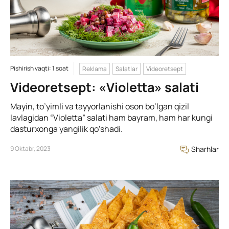
Pishirish vaqti: 1 soat
Reklama
Salatlar
Videoretsept
Videoretsept: «Violetta» salati
Mayin, to’yimli va tayyorlanishi oson bo’lgan qizil
lavlagidan “Violetta” salati ham bayram, ham har kungi
dasturxonga yangilik qo’shadi.
9 Oktabr, 2023
Sharhlar