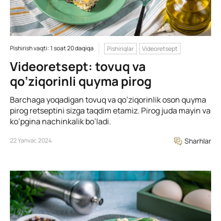
Pishirish vaqti: 1 soat 20 daqiqa
Pishiriqlar
Videoretsept
Videoretsept: tovuq va
qo’ziqorinli quyma pirog
Barchaga yoqadigan tovuq va qo’ziqorinlik oson quyma
pirog retseptini sizga taqdim etamiz. Pirog juda mayin va
ko’pgina nachinkalik bo’ladi.
22 Yanvar, 2024
Sharhlar