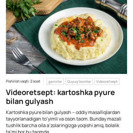
Pishirish vaqti: 2 soat
garnirlar
Quyuq taomlar
Videoretsept
Videoretsept: kartoshka pyure
bilan gulyash
Kartoshka pyure bilan gulyash – oddiy masalliqlardan
tayyorlanadigan to’yimli va oson taom. Bunday mazali
tushlik barcha oila a’zolaringizga yoqishi aniq, bolalik
ta’mi bor bu taomda.