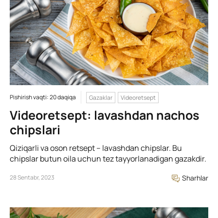
Pishirish vaqti: 20 daqiqa
Gazaklar
Videoretsept
Videoretsept: lavashdan nachos
chipslari
Qiziqarli va oson retsept – lavashdan chipslar. Bu
chipslar butun oila uchun tez tayyorlanadigan gazakdir.
28 Sentabr, 2023
Sharhlar