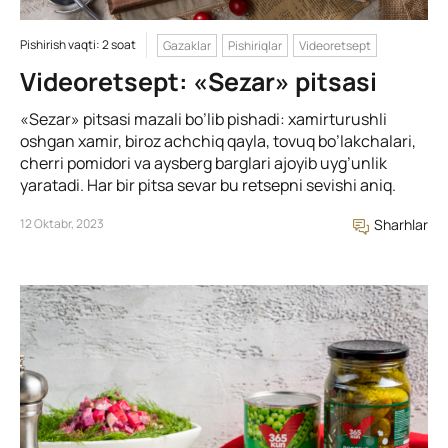
Pishirish vaqti: 2 soat
Gazaklar
Pishiriqlar
Videoretsept
Videoretsept: «Sezar» pitsasi
«Sezar» pitsasi mazali bo’lib pishadi: xamirturushli
oshgan xamir, biroz achchiq qayla, tovuq bo’lakchalari,
cherri pomidori va aysberg barglari ajoyib uyg’unlik
yaratadi. Har bir pitsa sevar bu retsepni sevishi aniq.
12 Oktabr, 2023
Sharhlar