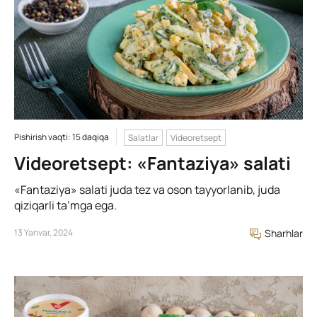
Pishirish vaqti: 15 daqiqa
Salatlar
Videoretsept
Videoretsept: «Fantaziya» salati
«Fantaziya» salati juda tez va oson tayyorlanib, juda
qiziqarli ta’mga ega.
13 Yanvar, 2024
Sharhlar