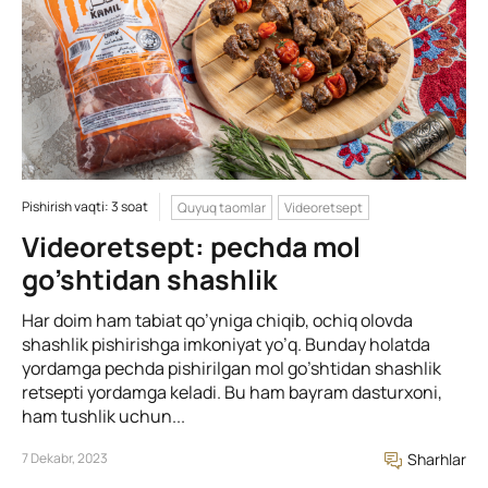
Pishirish vaqti: 3 soat
Quyuq taomlar
Videoretsept
Videoretsept: pechda mol
go’shtidan shashlik
Har doim ham tabiat qo’yniga chiqib, ochiq olovda
shashlik pishirishga imkoniyat yo’q. Bunday holatda
yordamga pechda pishirilgan mol go’shtidan shashlik
retsepti yordamga keladi. Bu ham bayram dasturxoni,
ham tushlik uchun...
7 Dekabr, 2023
Sharhlar