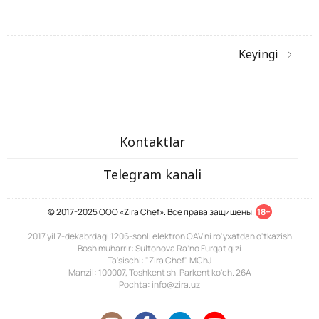
Keyingi
Kontaktlar
Telegram kanali
© 2017-2025 ООО «Zira Chef». Все права защищены.
18+
2017 yil 7-dekabrdagi 1206-sonli elektron OAV ni ro'yxatdan o'tkazish
Bosh muharrir: Sultonova Ra’no Furqat qizi
Ta'sischi: "Zira Chef" MChJ
Manzil: 100007, Toshkent sh. Parkent ko'ch. 26A
Pochta: info@zira.uz