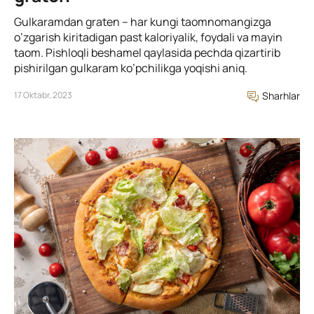
Gulkaramdan graten – har kungi taomnomangizga
o’zgarish kiritadigan past kaloriyalik, foydali va mayin
taom. Pishloqli beshamel qaylasida pechda qizartirib
pishirilgan gulkaram ko’pchilikga yoqishi aniq.
17 Oktabr, 2023
Sharhlar