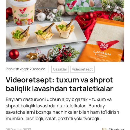
Pishirish vaqti: 20 daqiqa
Gazaklar
Videoretsept
Videoretsept: tuxum va shprot
baliqlik lavashdan tartaletkalar
Bayram dasturxoni uchun ajoyib gazak – tuxum va
shprot baliqlik lavashdan tartaletkalar . Bunday
savatchalarni boshqa nachinkalar bilan ham to’ldirish
mumkin: pishloqli, salat, go’shtli yoki tvorogli.
26 Dekabr, 2023
Sharhlar