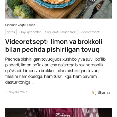
Pishirish vaqti: 1 soat
garnir
Quyuq taomlar
Sog'lom turmush tarzi
Videoretsept
Videoretsept: limon va brokkoli
bilan pechda pishirilgan tovuq
Pechda pishirilgan tovuq juda xushbo’y va suvli bo’lib
pishadi, limon bo’laklari esa go’shtga biroz nordonlik
qo’shadi. Limon va brokkoli bilan pishirilgan tovuq
filesini ham obedga, ham tushlikga, ham bayram
dasturxoniga...
18 Noyabr, 2023
Sharhlar