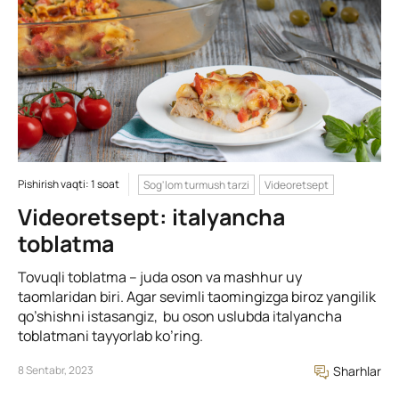
Pishirish vaqti: 1 soat
Sog'lom turmush tarzi
Videoretsept
Videoretsept: italyancha
toblatma
Tovuqli toblatma – juda oson va mashhur uy
taomlaridan biri. Agar sevimli taomingizga biroz yangilik
qo’shishni istasangiz, bu oson uslubda italyancha
toblatmani tayyorlab ko’ring.
8 Sentabr, 2023
Sharhlar