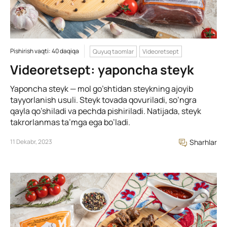
Pishirish vaqti: 40 daqiqa
Quyuq taomlar
Videoretsept
Videoretsept: yaponcha steyk
Yaponcha steyk — mol go’shtidan steykning ajoyib
tayyorlanish usuli. Steyk tovada qovuriladi, so’ngra
qayla qo’shiladi va pechda pishiriladi. Natijada, steyk
takrorlanmas ta’mga ega bo’ladi.
11 Dekabr, 2023
Sharhlar