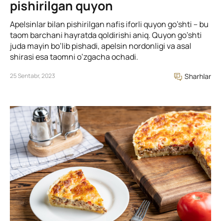
pishirilgan quyon
Apelsinlar bilan pishirilgan nafis iforli quyon go’shti – bu
taom barchani hayratda qoldirishi aniq. Quyon go’shti
juda mayin bo’lib pishadi, apelsin nordonligi va asal
shirasi esa taomni o’zgacha ochadi.
25 Sentabr, 2023
Sharhlar