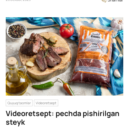
Quyuq taomlar
Videoretsept
Videoretsept: pechda pishirilgan
steyk