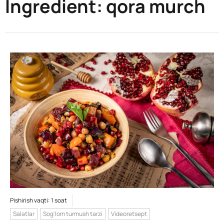
Ingredient:
qora murch
Pishirish vaqti: 1 soat
Salatlar
Sog'lom turmush tarzi
Videoretsept