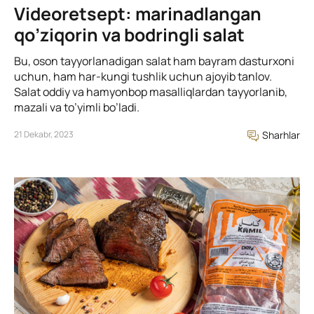
Videoretsept: marinadlangan
qo’ziqorin va bodringli salat
Bu, oson tayyorlanadigan salat ham bayram dasturxoni
uchun, ham har-kungi tushlik uchun ajoyib tanlov.
Salat oddiy va hamyonbop masalliqlardan tayyorlanib,
mazali va to’yimli bo’ladi.
21 Dekabr, 2023
Sharhlar