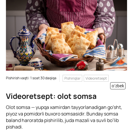
Pishirish vaqti: 1 soat 30 daqiqa
Pishiriqlar
Videoretsept
o'zbek
Videoretsept: olot somsa
Olot somsa — yupqa xamirdan tayyorlanadigan go’sht,
piyoz va pomidorli buxoro somsasidir. Bunday somsa
baland haroratda pishirilib, juda mazali va suvli bo’lib
pishadi.