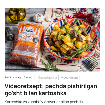
Pishirish vaqti: 2 soat
Quyuq taomlar
Videoretsept
Videoretsept: pechda pishirilgan
go’sht bilan kartoshka
Kartoshka va xushbo’y ziravorlar bilan pechda