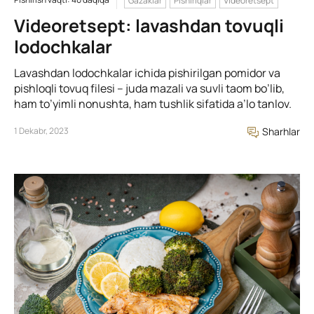
Gazaklar
Pishiriqlar
Videoretsept
Videoretsept: lavashdan tovuqli
lodochkalar
Lavashdan lodochkalar ichida pishirilgan pomidor va
pishloqli tovuq filesi – juda mazali va suvli taom bo’lib,
ham to’yimli nonushta, ham tushlik sifatida a’lo tanlov.
1 Dekabr, 2023
Sharhlar