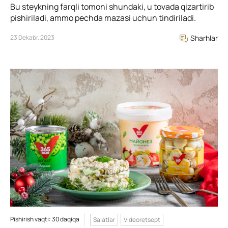
Bu steykning farqli tomoni shundaki, u tovada qizartirib
pishiriladi, ammo pechda mazasi uchun tindiriladi.
23 Dekabr, 2023
Sharhlar
Pishirish vaqti: 30 daqiqa
Salatlar
Videoretsept