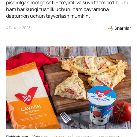
pishirilgan mol go’shti – to’yimli va suvli taom bo’lib, uni
ham har kungi tushlik uchun, ham bayramona
dasturxon uchun tayyorlash mumkin.
4 Dekabr, 2023
Sharhlar
Pishirish vaqti: 40 daqiqa