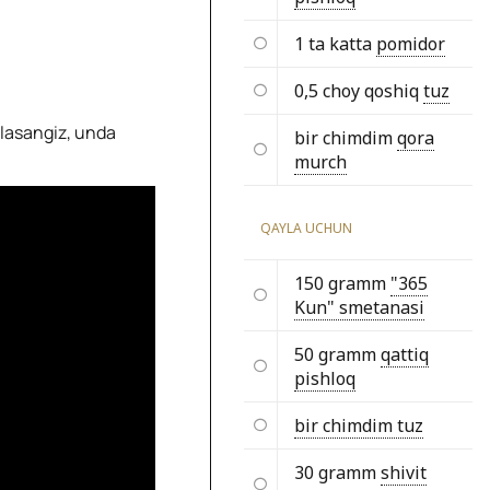
1 ta katta
pomidor
0,5 choy qoshiq
tuz
hlasangiz, unda
bir chimdim
qora
murch
QAYLA UCHUN
150 gramm
"365
Kun" smetanasi
50 gramm
qattiq
pishloq
bir chimdim tuz
30 gramm
shivit