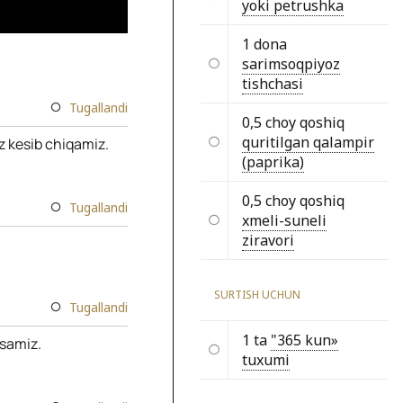
yoki petrushka
1 dona
sarimsoqpiyoz
tishchasi
Tugallandi
0,5 choy qoshiq
quritilgan qalampir
oz kesib chiqamiz.
(paprika)
0,5 choy qoshiq
Tugallandi
xmeli-suneli
ziravori
SURTISH UCHUN
Tugallandi
1 ta
"365 kun»
esamiz.
tuxumi