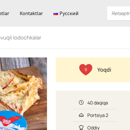
ptlar
Kontaktlar
Русский
vuqli lodochkalar
Yoqdi
9
40 daqiqa
Portsiya 2
Oddiy