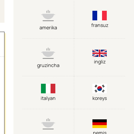
fransuz
amerika
ingliz
gruzincha
italyan
koreys
nemis