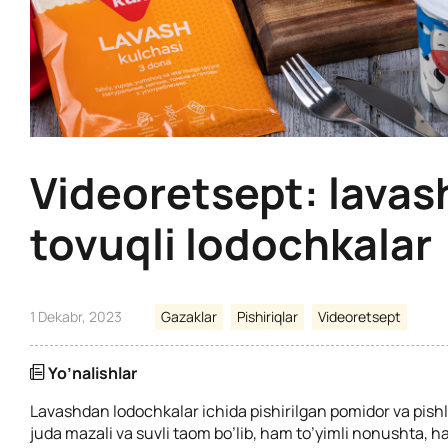
Videoretsept: lava
tovuqli lodochkalar
1 Dekabr, 2023
Gazaklar
Pishiriqlar
Videoretsept
Yo’nalishlar
Lavashdan lodochkalar ichida pishirilgan pomidor va pishlo
juda mazali va suvli taom bo’lib, ham to’yimli nonushta, ha