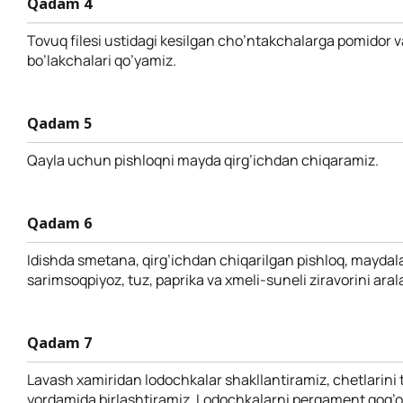
Qadam 4
Tovuq filesi ustidagi kesilgan cho’ntakchalarga pomidor v
bo’lakchalari qo’yamiz.
Qadam 5
Qayla uchun pishloqni mayda qirg’ichdan chiqaramiz.
Qadam 6
Idishda smetana, qirg’ichdan chiqarilgan pishloq, maydal
sarimsoqpiyoz, tuz, paprika va xmeli-suneli ziravorini aral
Qadam 7
Lavash xamiridan lodochkalar shakllantiramiz, chetlarini
yordamida birlashtiramiz. Lodochkalarni pergament qog’o