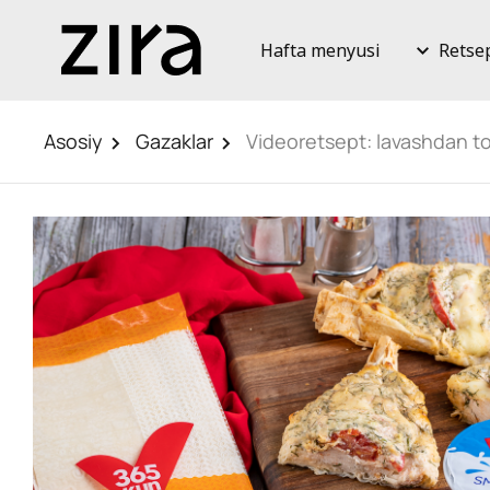
Hafta menyusi
Retse
Asosiy
Gazaklar
Videoretsept: lavashdan to