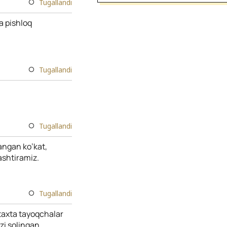
Tugallandi
a pishloq
Tugallandi
Tugallandi
angan ko’kat,
ashtiramiz.
Tugallandi
 taxta tayoqchalar
zi solingan