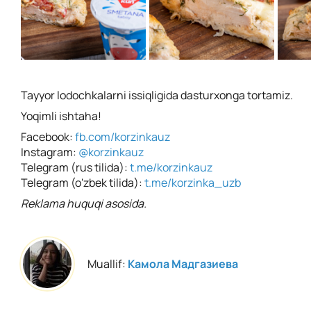
Tayyor lodochkalarni issiqligida dasturxonga tortamiz.
Yoqimli ishtaha!
Facebook:
fb.com/korzinkauz
Instagram:
@korzinkauz
Telegram (rus tilida):
t.me/korzinkauz
Telegram (o'zbek tilida):
t.me/korzinka_uzb
Reklama huquqi asosida.
Muallif:
Камола Мадгазиева