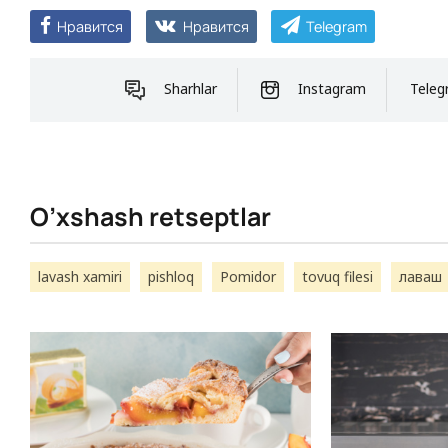
Нравится
Нравится
Telegram
Sharhlar
Instagram
Teleg
O’xshash retseptlar
lavash xamiri
pishloq
Pomidor
tovuq filesi
лаваш