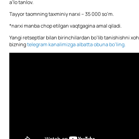
a’lo tanlov.
Tayyor taomning taxminiy narxi – 35 000 so’m.
*
narxi manba chop etilgan vaqtgagina amal qiladi.
Yangi retseptlar bilan birinchilardan bo’lib tanishishni xo
bizning
telegram kanalimizga albatta obuna bo’ling.