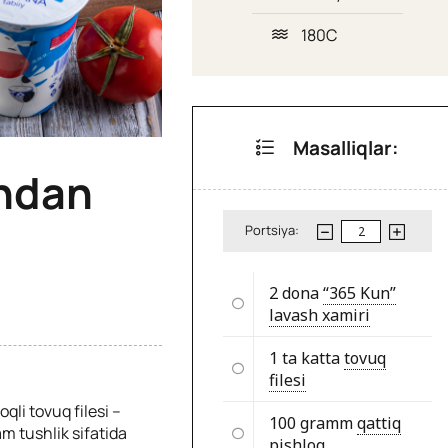
180C
Masalliqlar:
shdan
Portsiya:
2 dona
“365 Kun”
lavash xamiri
1 ta katta
tovuq
filesi
qli tovuq filesi –
100 gramm
qattiq
m tushlik sifatida
pishloq