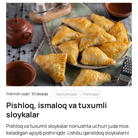
Pishirish vaqti: 30 daqiqa
Nonushtalar
Pishiriqlar
Pishloq, ismaloq va tuxumli
sloykalar
Pishloq va tuxumli sloykalar nonushta uchun juda mos
keladigan ajoyib pishiriqdir. Ushbu qarsildoq sloykalarni