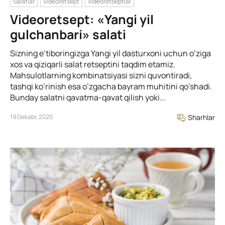
Salatlar
Videoretsept
Videoretseptlar
Videoretsept: «Yangi yil
gulchanbari» salati
Sizning e’tiboringizga Yangi yil dasturxoni uchun o’ziga
xos va qiziqarli salat retseptini taqdim etamiz.
Mahsulotlarning kombinatsiyasi sizni quvontiradi,
tashqi ko’rinish esa o’zgacha bayram muhitini qo’shadi.
Bunday salatni qavatma-qavat qilish yoki...
19 Dekabr, 2020
Sharhlar