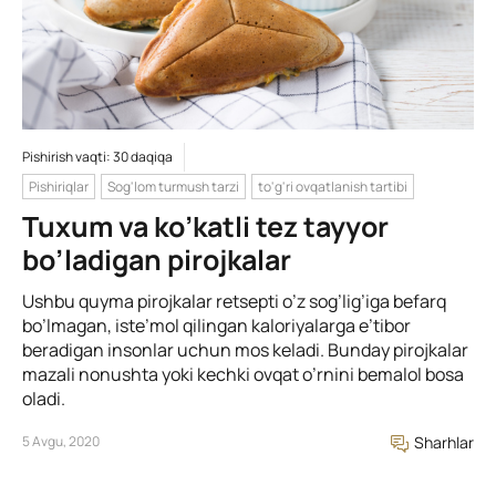
Pishirish vaqti: 30 daqiqa
Pishiriqlar
Sog'lom turmush tarzi
to'g'ri ovqatlanish tartibi
Tuxum va ko’katli tez tayyor
bo’ladigan pirojkalar
Ushbu quyma pirojkalar retsepti o’z sog’lig’iga befarq
bo’lmagan, iste’mol qilingan kaloriyalarga e’tibor
beradigan insonlar uchun mos keladi. Bunday pirojkalar
mazali nonushta yoki kechki ovqat o’rnini bemalol bosa
oladi.
5 Avgu, 2020
Sharhlar