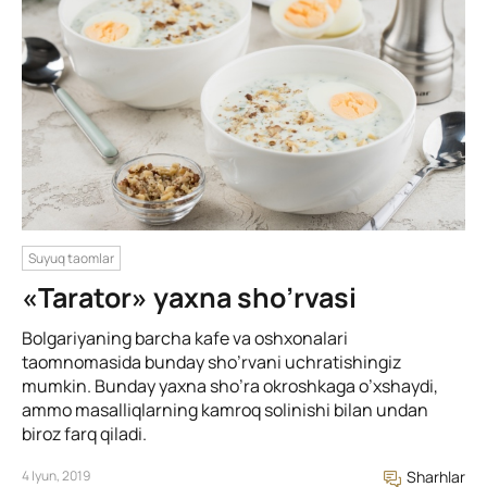
Suyuq taomlar
«Tarator» yaxna sho’rvasi
Bolgariyaning barcha kafe va oshxonalari
taomnomasida bunday sho’rvani uchratishingiz
mumkin. Bunday yaxna sho’ra okroshkaga o’xshaydi,
ammo masalliqlarning kamroq solinishi bilan undan
biroz farq qiladi.
4 Iyun, 2019
Sharhlar