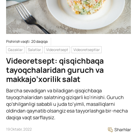
Pishirish vaqti: 20 daqiqa
Gazaklar
Salatlar
Videoretsept
Videoretseptlar
Videoretsept: qisqichbaqa
tayoqchalaridan guruch va
makkajo’xorilik salat
Barcha sevadigan va biladigan qisqichbaqa
tayoqchalaridan salatning qiziqarli ko’rinishi. Guruch
qo’shilganligi sababli u juda to’yimli, masalliqlarni
oldindan qaynatib olsangiz esa tayyorlashga bir-necha
daqiqa vaqt sarflaysiz.
19 Oktabr, 2022
Sharhlar