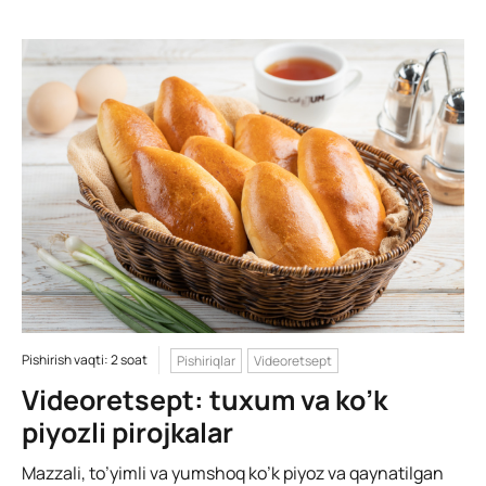
Pishirish vaqti: 2 soat
Pishiriqlar
Videoretsept
Videoretsept: tuxum va ko’k
piyozli pirojkalar
Mazzali, to’yimli va yumshoq ko’k piyoz va qaynatilgan