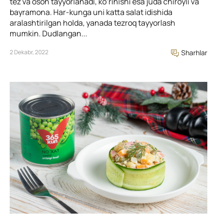
tez va oson tayyorlanadi, ko’rinishi esa juda chiroyli va
bayramona. Har-kunga uni katta salat idishida
aralashtirilgan holda, yanada tezroq tayyorlash
mumkin. Dudlangan...
2 Dekabr, 2022
Sharhlar