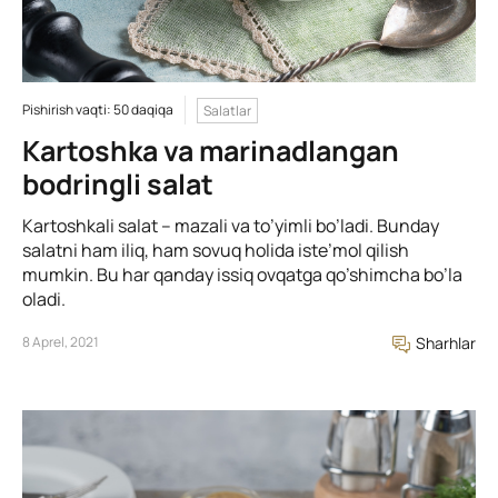
Pishirish vaqti: 50 daqiqa
Salatlar
Kartoshka va marinadlangan
bodringli salat
Kartoshkali salat – mazali va to’yimli bo’ladi. Bunday
salatni ham iliq, ham sovuq holida iste’mol qilish
mumkin. Bu har qanday issiq ovqatga qo’shimcha bo’la
oladi.
8 Aprel, 2021
Sharhlar