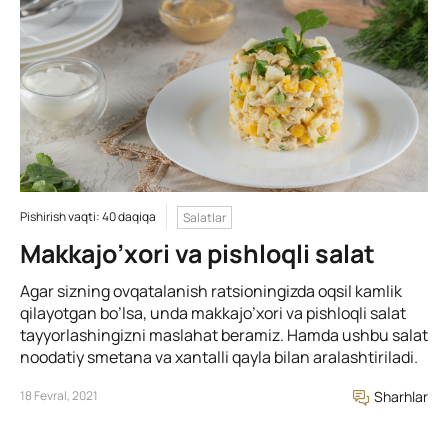
Pishirish vaqti: 40 daqiqa
Salatlar
Makkajo’xori va pishloqli salat
Agar sizning ovqatalanish ratsioningizda oqsil kamlik
qilayotgan bo’lsa, unda makkajo’xori va pishloqli salat
tayyorlashingizni maslahat beramiz. Hamda ushbu salat
noodatiy smetana va xantalli qayla bilan aralashtiriladi.
18 Fevral, 2021
Sharhlar