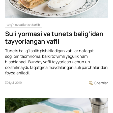
to'g'ri ovqatlanish tartibi
Suli yormasi va tunets balig’idan
tayyorlangan vafli
Tunets balig’i solib pishiriladigan vaflilar nafaqat
sog’lom taomnoma, balki to’yimli yegulik ham
hisoblanadi. Bunday vafli tayyorlash uchun un
qo’shilmaydi, faqatgina maydalangan suli parchalaridan
foydalaniladi.
30 Iyul, 2019
Sharhlar