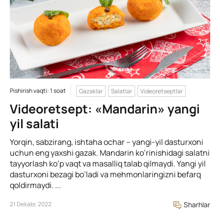
Pishirish vaqti: 1 soat
Gazaklar
Salatlar
Videoretseptlar
Videoretsept: «Mandarin» yangi
yil salati
Yorqin, sabzirang, ishtaha ochar – yangi-yil dasturxoni
uchun eng yaxshi gazak. Mandarin ko’rinishidagi salatni
tayyorlash ko’p vaqt va masalliq talab qilmaydi. Yangi yil
dasturxoni bezagi bo’ladi va mehmonlaringizni befarq
qoldirmaydi. ...
21 Dekabr, 2022
Sharhlar