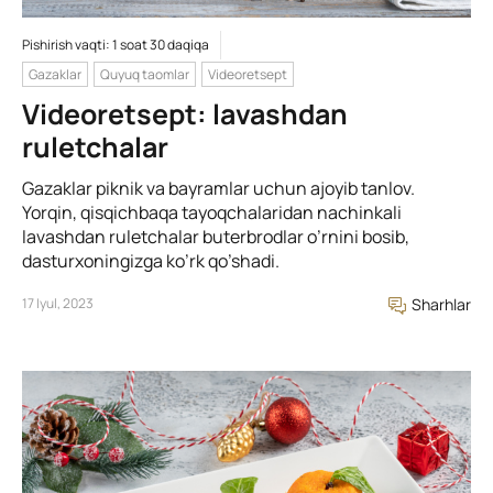
Pishirish vaqti: 1 soat 30 daqiqa
Gazaklar
Quyuq taomlar
Videoretsept
Videoretsept: lavashdan
ruletchalar
Gazaklar piknik va bayramlar uchun ajoyib tanlov.
Yorqin, qisqichbaqa tayoqchalaridan nachinkali
lavashdan ruletchalar buterbrodlar o’rnini bosib,
dasturxoningizga ko’rk qo’shadi.
17 Iyul, 2023
Sharhlar