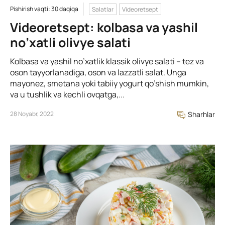
Pishirish vaqti: 30 daqiqa
Salatlar
Videoretsept
Videoretsept: kolbasa va yashil
no’xatli olivye salati
Kolbasa va yashil no’xatlik klassik olivye salati – tez va
oson tayyorlanadiga, oson va lazzatli salat. Unga
mayonez, smetana yoki tabiiy yogurt qo’shish mumkin,
va u tushlik va kechli ovqatga,...
28 Noyabr, 2022
Sharhlar