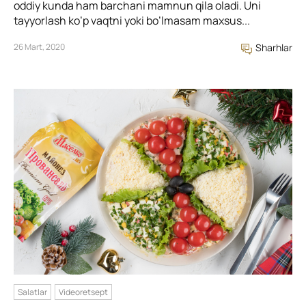
oddiy kunda ham barchani mamnun qila oladi. Uni
tayyorlash ko’p vaqtni yoki bo’lmasam maxsus...
26 Mart, 2020
Sharhlar
Salatlar
Videoretsept