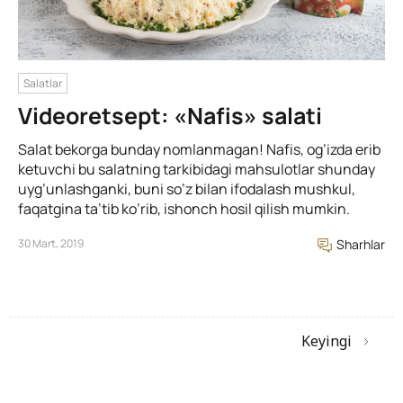
Salatlar
Videoretsept: «Nafis» salati
Salat bekorga bunday nomlanmagan! Nafis, og’izda erib
ketuvchi bu salatning tarkibidagi mahsulotlar shunday
uyg’unlashganki, buni so’z bilan ifodalash mushkul,
faqatgina ta’tib ko’rib, ishonch hosil qilish mumkin.
30 Mart, 2019
Sharhlar
Keyingi