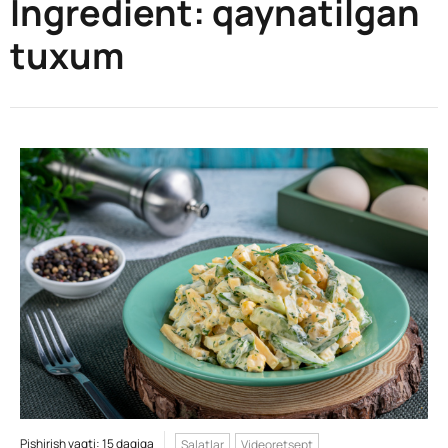
Ingredient:
qaynatilgan
tuxum
Pishirish vaqti: 15 daqiqa
Salatlar
Videoretsept