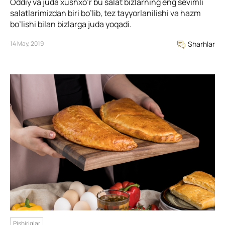
Oddiy va juda xushxo’r bu salat bizlarning eng sevimli
salatlarimizdan biri bo’lib, tez tayyorlanilishi va hazm
bo’lishi bilan bizlarga juda yoqadi.
14 May, 2019
Sharhlar
Pishiriqlar