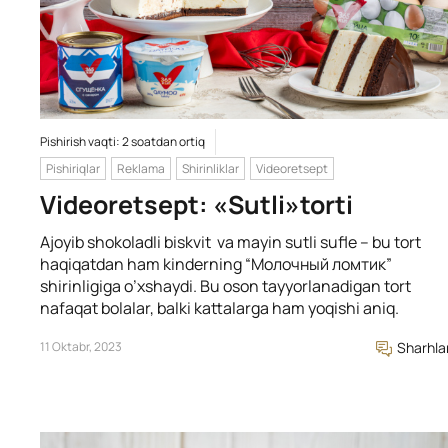
Pishirish vaqti: 2 soatdan ortiq
Pishiriqlar
Reklama
Shirinliklar
Videoretsept
Videoretsept: «Sutli»torti
Ajoyib shokoladli biskvit va mayin sutli sufle – bu tort
haqiqatdan ham kinderning “Молочный ломтик”
shirinligiga o’xshaydi. Bu oson tayyorlanadigan tort
nafaqat bolalar, balki kattalarga ham yoqishi aniq.
11 Oktabr, 2023
Sharhla