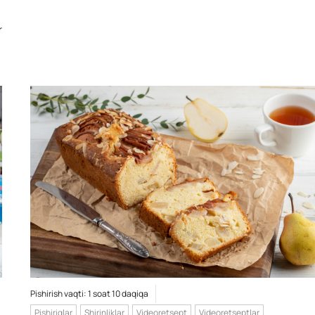
r
Pishirish vaqti: 1 soat 10 daqiqa
Pishiriqlar
Shirinliklar
Videoretsept
Videoretseptlar