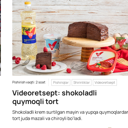
Pishirish vaqti: 2 soat
Pishiriqlar
Shirinliklar
Videoretsept
Videoretsept: shokoladli
quymoqli tort
Shokoladli krem surtilgan mayin va yupqa quymoqlarda
tort juda mazali va chiroyli bo’ladi.