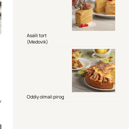
Asalli tort
(Medovik)
i
Oddiy olmali pirog
r