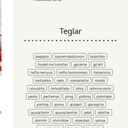
Teglar
baqlajon
bayram dasturxoni
bulochka
foydali ma'lumotlar
gazaklar
go'sht
hafta menyusi
hafta taomnomasi
italyancha
kartoshka
keks
maslahatlar
mazali
nonushta
nonushtalar
olma
oshirma xamir
pasta
pechenye
pirog
pishiriq
pishiriqlar
pishloq
qiyma
qiziqarli
qovoqcha
n
quyuq taom
quyuq taomlar
salat
salatlar
shirinlik
shirinliklar
shokolad
somsa