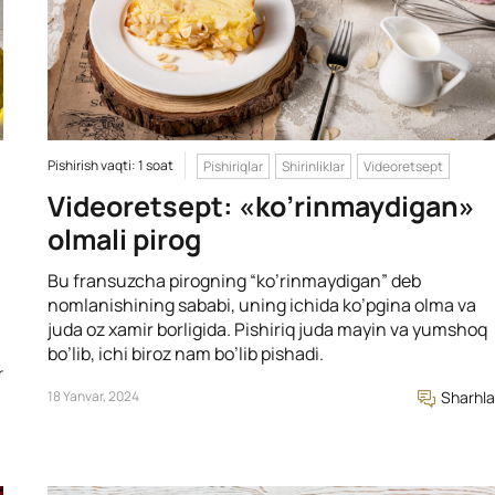
Pishirish vaqti: 1 soat
Pishiriqlar
Shirinliklar
Videoretsept
Videoretsept: «ko’rinmaydigan»
olmali pirog
Bu fransuzcha pirogning “ko’rinmaydigan” deb
nomlanishining sababi, uning ichida ko’pgina olma va
juda oz xamir borligida. Pishiriq juda mayin va yumshoq
bo’lib, ichi biroz nam bo’lib pishadi.
r
18 Yanvar, 2024
Sharhla