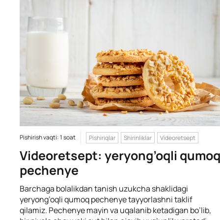
Pishirish vaqti: 1 soat
Pishiriqlar
Shirinliklar
Videoretsept
Videoretsept: yeryong’oqli qumo
pechenye
Barchaga bolalikdan tanish uzukcha shaklidagi
yeryong’oqli qumoq pechenye tayyorlashni taklif
qilamiz. Pechenye mayin va uqalanib ketadigan bo’lib,