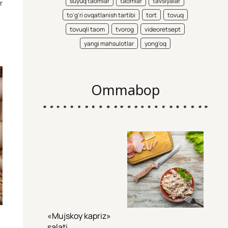
suyuq taomlar
taomlar
tavsiyalar
r
to'g'ri ovqatlanish tartibi
tort
tovuq
tovuqli taom
tvorog
videoretsept
yangi mahsulotlar
yong'oq
Ommabop
«Mujskoy kapriz»
salati