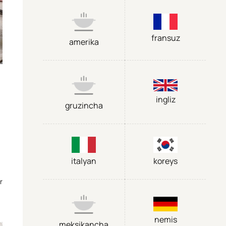
fransuz
amerika
ingliz
gruzincha
italyan
koreys
r
nemis
meksikancha