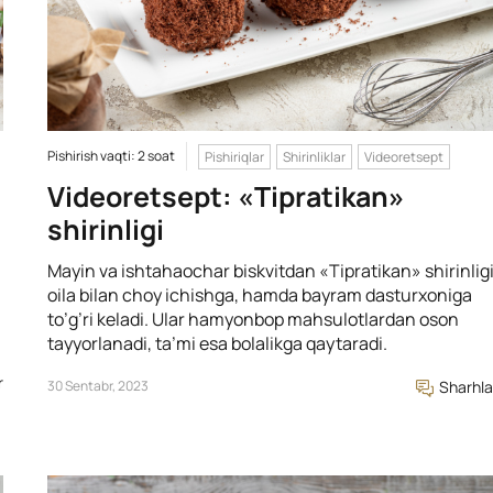
Pishirish vaqti: 2 soat
Pishiriqlar
Shirinliklar
Videoretsept
Videoretsept: «Tipratikan»
shirinligi
Mayin va ishtahaochar biskvitdan «Tipratikan» shirinlig
oila bilan choy ichishga, hamda bayram dasturxoniga
to’g’ri keladi. Ular hamyonbop mahsulotlardan oson
tayyorlanadi, ta’mi esa bolalikga qaytaradi.
r
30 Sentabr, 2023
Sharhla