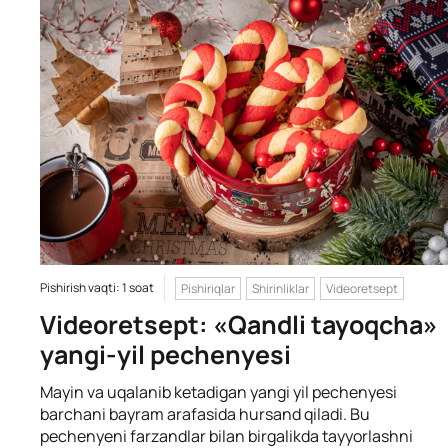
Pishirish vaqti: 1 soat
Pishiriqlar
Shirinliklar
Videoretsept
Videoretsept: «Qandli tayoqcha»
yangi-yil pechenyesi
Mayin va uqalanib ketadigan yangi yil pechenyesi
barchani bayram arafasida hursand qiladi. Bu
pechenyeni farzandlar bilan birgalikda tayyorlashni