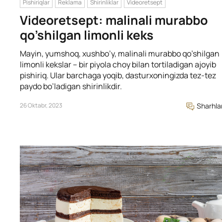
Pishiriqlar
Reklama
Shirinliklar
Videoretsept
Videoretsept: malinali murabbo
qo’shilgan limonli keks
Mayin, yumshoq, xushbo’y, malinali murabbo qo’shilgan
limonli kekslar – bir piyola choy bilan tortiladigan ajoyib
pishiriq. Ular barchaga yoqib, dasturxoningizda tez-tez
paydo bo’ladigan shirinlikdir.
26 Oktabr, 2023
Sharhla