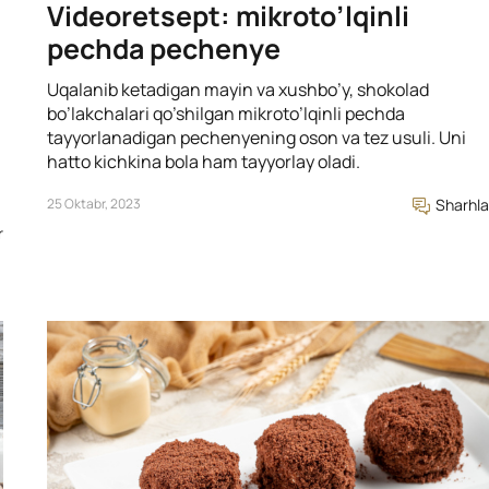
Videoretsept: mikroto’lqinli
pechda pechenye
Uqalanib ketadigan mayin va xushbo’y, shokolad
bo’lakchalari qo’shilgan mikroto’lqinli pechda
tayyorlanadigan pechenyening oson va tez usuli. Uni
hatto kichkina bola ham tayyorlay oladi.
25 Oktabr, 2023
Sharhla
r