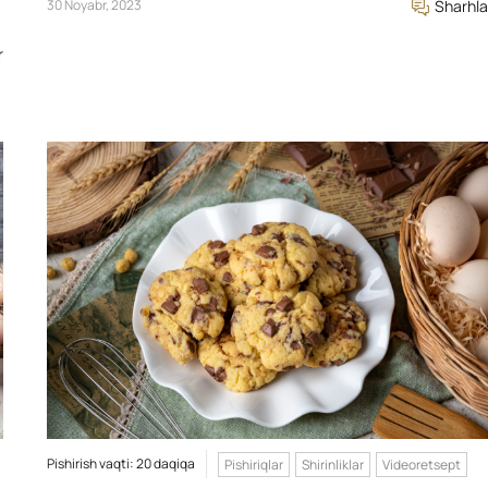
30 Noyabr, 2023
Sharhla
r
Pishirish vaqti: 20 daqiqa
Pishiriqlar
Shirinliklar
Videoretsept