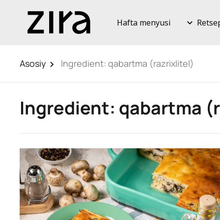
Hafta menyusi
Retse
Asosiy
Ingredient:
qabartma (razrixlitel)
Ingredient:
qabartma (ra