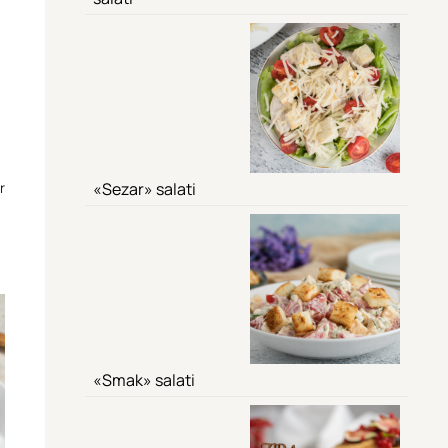
r
«Sezar» salati
«Smak» salati