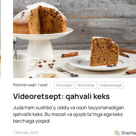
Pishirish vaqti: 1 soat
Pishiriqlar
Shirinliklar
Videoretsept
q
Videoretsept: qahvali keks
Juda ham xushbo’y, oddiy va oson tayyorlanadigan
qahvalik keks. Bu mazali va ajoyib ta’mga ega keks
barchaga yoqadi.
7 Sentabr, 2023
Sharhla