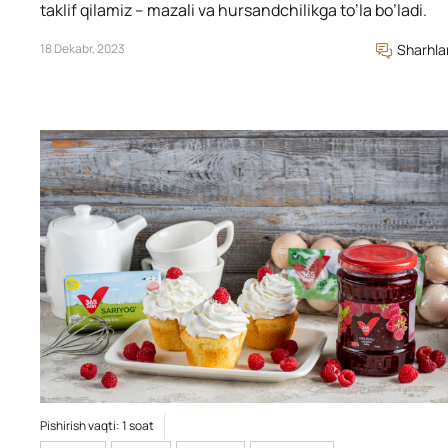
taklif qilamiz – mazali va hursandchilikga to’la bo’ladi.
18 Dekabr, 2023
Sharhla
Pishirish vaqti: 1 soat