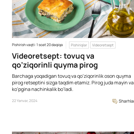
Pishirish vaqti: 1 soat 20 daqiqa
Pishiriqlar
Videoretsept
Videoretsept: tovuq va
qo’ziqorinli quyma pirog
Barchaga yoqadigan tovuq va qo’ziqorinlik oson quyma
pirog retseptini sizga taqdim etamiz. Pirog juda mayin va
ko’pgina nachinkalik bo’ladi.
22 Yanvar, 2024
Sharhla