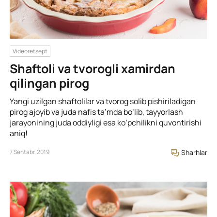
Videoretsept
Shaftoli va tvorogli xamirdan
qilingan pirog
Yangi uzilgan shaftolilar va tvorog solib pishiriladigan
pirog ajoyib va juda nafis ta’mda bo’lib, tayyorlash
jarayonining juda oddiyligi esa ko’pchilikni quvontirishi
aniq!
7 Sentabr, 2019
Sharhlar