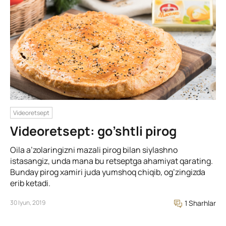
Videoretsept
Videoretsept: go’shtli pirog
Oila a’zolaringizni mazali pirog bilan siylashno
istasangiz, unda mana bu retseptga ahamiyat qarating.
Bunday pirog xamiri juda yumshoq chiqib, og’zingizda
erib ketadi.
30 Iyun, 2019
1 Sharhlar