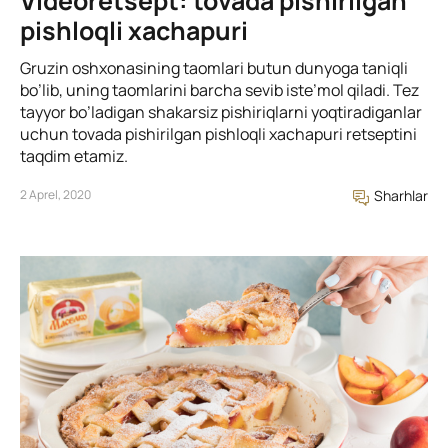
Videoretsept: tovada pishirilgan
pishloqli xachapuri
Gruzin oshxonasining taomlari butun dunyoga taniqli
bo’lib, uning taomlarini barcha sevib iste’mol qiladi. Tez
tayyor bo’ladigan shakarsiz pishiriqlarni yoqtiradiganlar
uchun tovada pishirilgan pishloqli xachapuri retseptini
taqdim etamiz.
2 Aprel, 2020
Sharhlar