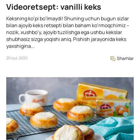
Videoretsept: vanilli keks
Keksning ko’pi bo’lmaydi! Shuning uchun bugun sizlar
bilan ajoyib keks retsepti bilan baham ko’rmoqchimiz –
nozik, xushbo’y, ajoyib tuzilishga ega ushbu kekslar
shubhasiz sizga yoqishi aniq. Pishish jarayonida keks
yaxshigina...
25 Iyul, 2020
Sharhlar