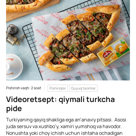
Pishirish vaqti: 2 soat
Pishiriqlar
Quyuq taomlar
Videoretsept: qiymali turkcha
pide
Turkiyaning qayiq shakliga ega an’anaviy pitsasi. Asosi
juda sersuv va xushbo’y, xamiri yumshoq va havodor.
Nonushta yoki choy ichish uchun ishtaha ochadigan