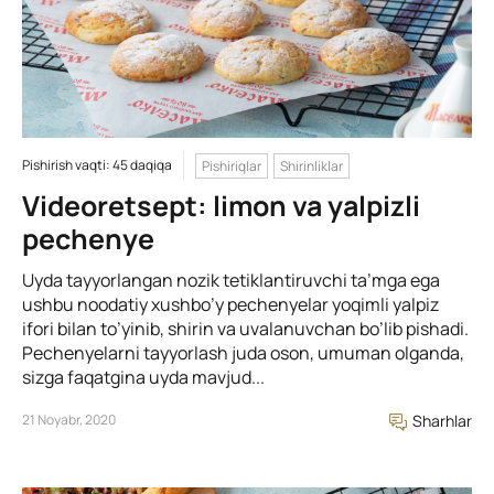
Pishirish vaqti: 45 daqiqa
Pishiriqlar
Shirinliklar
Videoretsept: limon va yalpizli
pechenye
Uyda tayyorlangan nozik tetiklantiruvchi ta’mga ega
ushbu noodatiy xushbo’y pechenyelar yoqimli yalpiz
ifori bilan to’yinib, shirin va uvalanuvchan bo’lib pishadi.
Pechenyelarni tayyorlash juda oson, umuman olganda,
sizga faqatgina uyda mavjud...
21 Noyabr, 2020
Sharhlar