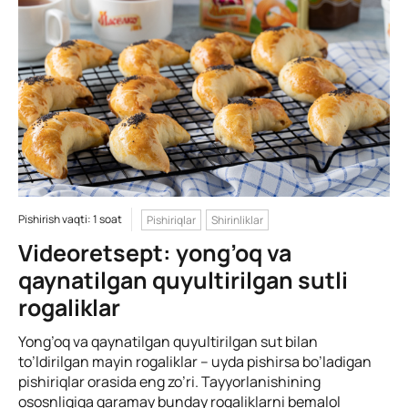
Pishirish vaqti: 1 soat
Pishiriqlar
Shirinliklar
Videoretsept: yong’oq va
qaynatilgan quyultirilgan sutli
rogaliklar
Yong’oq va qaynatilgan quyultirilgan sut bilan
to’ldirilgan mayin rogaliklar – uyda pishirsa bo’ladigan
pishiriqlar orasida eng zo’ri. Tayyorlanishining
ososnligiga qaramay bunday rogaliklarni bemalol