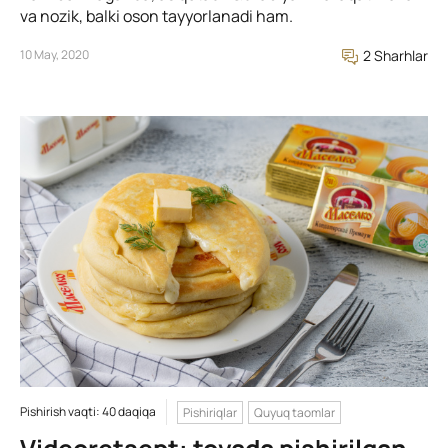
va nozik, balki oson tayyorlanadi ham.
10 May, 2020
2 Sharhlar
Pishirish vaqti: 40 daqiqa
Pishiriqlar
Quyuq taomlar