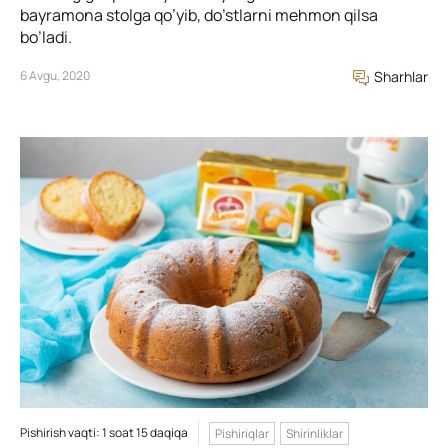
bayramona stolga qo’yib, do’stlarni mehmon qilsa
bo’ladi.
6 Avgu, 2020
Sharhlar
Pishirish vaqti: 1 soat 15 daqiqa
Pishiriqlar
Shirinliklar