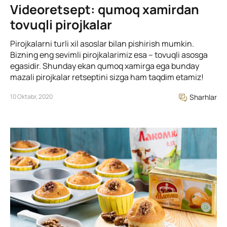
Videoretsept: qumoq xamirdan
tovuqli pirojkalar
Pirojkalarni turli xil asoslar bilan pishirish mumkin.
Bizning eng sevimli pirojkalarimiz esa – tovuqli asosga
egasidir. Shunday ekan qumoq xamirga ega bunday
mazali pirojkalar retseptini sizga ham taqdim etamiz!
10 Oktabr, 2020
Sharhlar