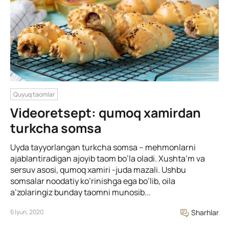
Quyuq taomlar
Videoretsept: qumoq xamirdan
turkcha somsa
Uyda tayyorlangan turkcha somsa – mehmonlarni
ajablantiradigan ajoyib taom bo’la oladi. Xushta’m va
sersuv asosi, qumoq xamiri -juda mazali. Ushbu
somsalar noodatiy ko’rinishga ega bo’lib, oila
a’zolaringiz bunday taomni munosib...
6 Iyun, 2020
Sharhlar