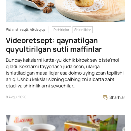
Pishirish vaqti: 45 daqiqa
Pishiriqlar
Shirinliklar
Videoretsept: qaynatilgan
quyultirilgan sutli maffinlar
Bunday kekslarni katta-yu kichik birdek sevib iste’mol
qiladi. Kekslarni tayyorlash juda oson, ularga
ishlatiladigan masalliqlar esa doimo uyingizdan topilishi
aniq. Ushbu kekslar sizning qalbingizni albatta zabt
etadi va shirinliklarni sevuchilar...
8 Avgu, 2020
Sharhlar