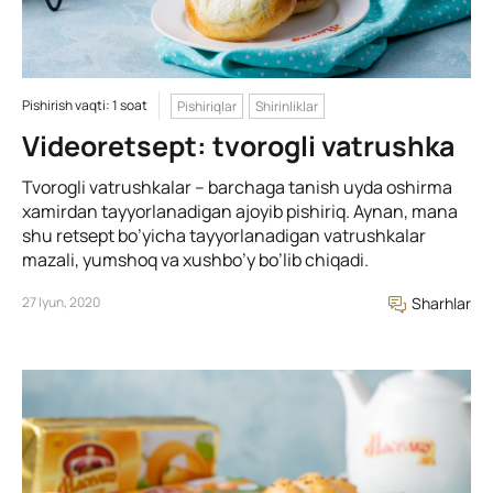
Pishirish vaqti: 1 soat
Pishiriqlar
Shirinliklar
Videoretsept: tvorogli vatrushka
Tvorogli vatrushkalar – barchaga tanish uyda oshirma
xamirdan tayyorlanadigan ajoyib pishiriq. Aynan, mana
shu retsept bo’yicha tayyorlanadigan vatrushkalar
mazali, yumshoq va xushbo’y bo’lib chiqadi.
27 Iyun, 2020
Sharhlar