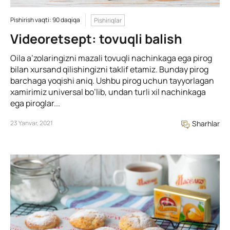
Pishirish vaqti: 90 daqiqa
Pishiriqlar
Videoretsept: tovuqli balish
Oila a’zolaringizni mazali tovuqli nachinkaga ega pirog
bilan xursand qilishingizni taklif etamiz. Bunday pirog
barchaga yoqishi aniq. Ushbu pirog uchun tayyorlagan
xamirimiz universal bo’lib, undan turli xil nachinkaga
ega piroglar...
23 Yanvar, 2021
Sharhlar