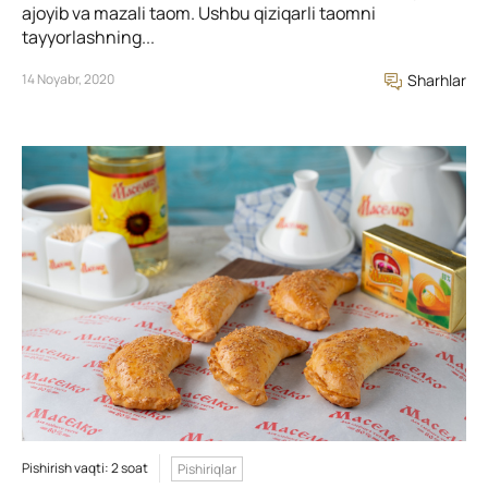
ajoyib va mazali taom. Ushbu qiziqarli taomni
tayyorlashning...
14 Noyabr, 2020
Sharhlar
Pishirish vaqti: 2 soat
Pishiriqlar