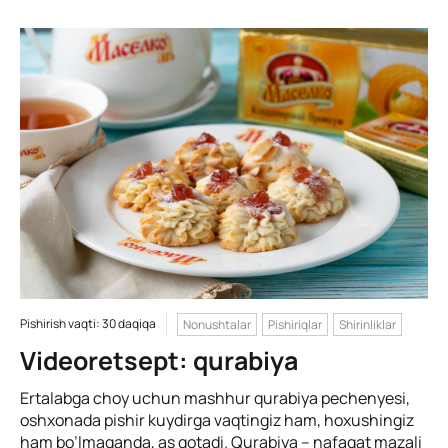
Pishirish vaqti: 30 daqiqa
Nonushtalar
Pishiriqlar
Shirinliklar
Videoretsept: qurabiya
Ertalabga choy uchun mashhur qurabiya pechenyesi,
oshxonada pishir kuydirga vaqtingiz ham, hoxushingiz
ham bo’lmaganda, as qotadi. Qurabiya – nafaqat mazali