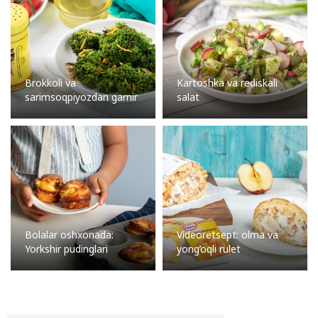
Brokkoli va
Kartoshka va rediskali
sarimsoqpiyozdan garnir
salat
Bolalar oshxonada:
Videoretsept: olma va
Yorkshir pudinglari
yong’oqli rulet