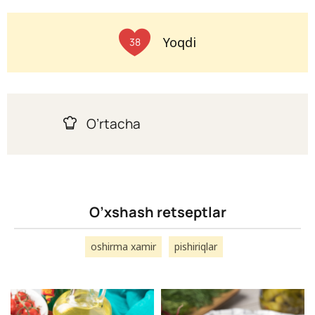
Yoqdi
38
O’rtacha
O’xshash retseptlar
oshirma xamir
pishiriqlar