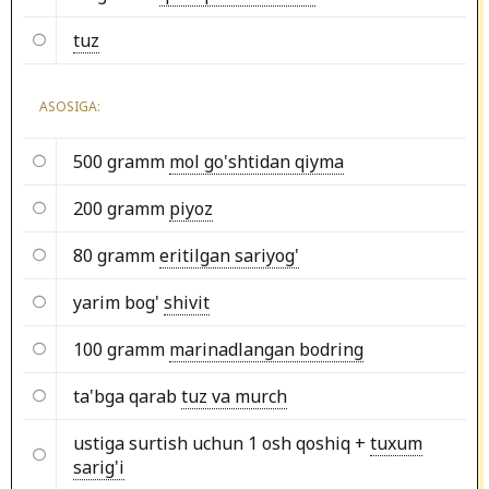
tuz
ASOSIGA:
500 gramm
mol go'shtidan qiyma
200 gramm
piyoz
80 gramm
eritilgan sariyog'
yarim bog'
shivit
100 gramm
marinadlangan bodring
ta'bga qarab
tuz va murch
ustiga surtish uchun 1 osh qoshiq +
tuxum
sarig'i