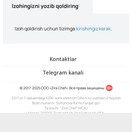
Izohingizni yozib qoldiring
Izoh qoldirish uchun tizimga
kirishingiz kerak
.
Kontaktlar
Telegram kanali
© 2017-2025 ООО «Zira Chef». Все права защищены.
18+
2017 yil 7-dekabrdagi 1206-sonli elektron OAV ni ro'yxatdan o'tkazish
Bosh muharrir: Sultonova Ra’no Furqat qizi
Ta'sischi: "Zira Chef" MChJ
Manzil: 100007, Toshkent sh. Parkent ko'ch. 26A
Pochta: info@zira.uz