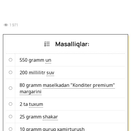
1 971
Masalliqlar:
550 gramm
un
200 millilitr
suv
80 gramm
maselkadan "Konditer premium"
margarini
2 ta
tuxum
25 gramm
shakar
10 gramm
quruq xamirturush