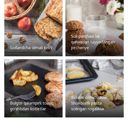
Suli parchasi va
qahvadan tayyorlangan
Gollandcha olmali keks
pechenye
Bolalar oshxonada:
Bulg’or qalampirli tovuq
Shokoladli pasta
go’shtidan kotletlar
solingan rogaliklar