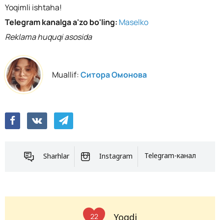
Yoqimli ishtaha!
Telegram kanalga a'zo bo'ling:
Maselko
Reklama huquqi asosida
Muallif:
Ситора Омонова
Sharhlar
Instagram
Telegram-канал
Yoqdi
22