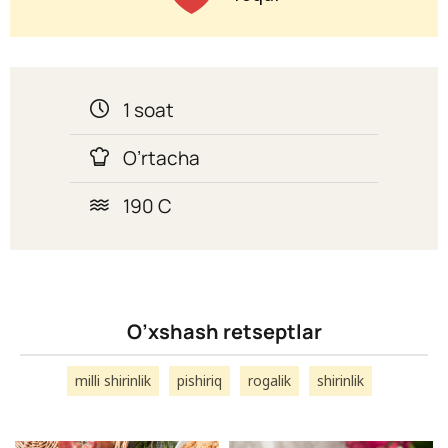
1 soat
O’rtacha
190 C
O’xshash retseptlar
milli shirinlik
pishiriq
rogalik
shirinlik