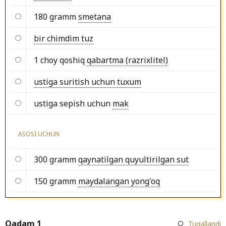
180 gramm
smetana
bir chimdim tuz
1 choy qoshiq
qabartma (razrixlitel)
ustiga suritish uchun tuxum
ustiga sepish uchun
mak
ASOSI UCHUN
300 gramm
qaynatilgan quyultirilgan sut
150 gramm
maydalangan yong'oq
Qadam 1
Tugallandi