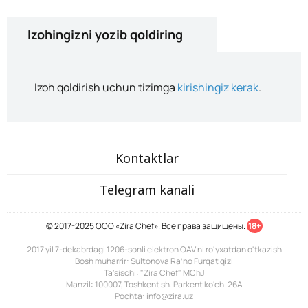
Izohingizni yozib qoldiring
Izoh qoldirish uchun tizimga
kirishingiz kerak
.
Kontaktlar
Telegram kanali
© 2017-2025 ООО «Zira Chef». Все права защищены.
18+
2017 yil 7-dekabrdagi 1206-sonli elektron OAV ni ro'yxatdan o'tkazish
Bosh muharrir: Sultonova Ra’no Furqat qizi
Ta'sischi: "Zira Chef" MChJ
Manzil: 100007, Toshkent sh. Parkent ko'ch. 26A
Pochta: info@zira.uz