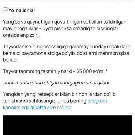
Yo’nalishlar
Yong’oq va qaynatilgan quyultirilgan sut bilan to’ldirilgan
mayin rogaliklar – uyda pishirsa bo’ladigan pishiriqlar
orasida eng zo’ri.
Tayyorlanishining ososnligiga qaramay bunday rogaliklarni
bemalol bayramona stolga qo’yib, do’stlarni mehmon qilsa
bo’ladi.
Tayyor taomning taxminiy narxi – 25 000 so’m. *
narxi manba chop etilgan vaqtgagina amal qiladi.
Yangidan yangi retseptlar bilan birinchilardan bo’lib
tanishishni xohlasangiz, unda bizning
telegram
kanalimizga albatta a’zo bo’ling.