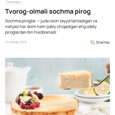
Pishiriqlar
Tvorog-olmali sochma pirog
Sochma piroglar — juda oson tayyorlaniladigan va
natijasi har doim ham ijobiy chiqadigan eng oddiy
piroglardan biri hisoblanadi.
24 Oktabr, 2019
Sharhlar