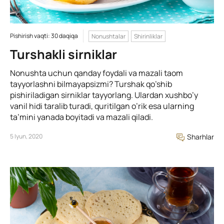
Pishirish vaqti: 30 daqiqa
Nonushtalar
Shirinliklar
Turshakli sirniklar
Nonushta uchun qanday foydali va mazali taom
tayyorlashni bilmayapsizmi? Turshak qo’shib
pishiriladigan sirniklar tayyorlang. Ulardan xushbo’y
vanil hidi taralib turadi, quritilgan o’rik esa ularning
ta’mini yanada boyitadi va mazali qiladi.
5 Iyun, 2020
Sharhlar