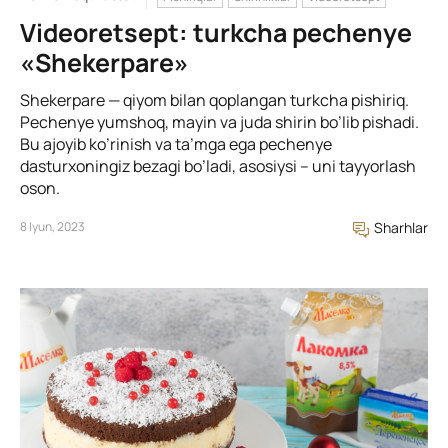
Videoretsept: turkcha pechenye
«Shekerpare»
Shekerpare — qiyom bilan qoplangan turkcha pishiriq.
Pechenye yumshoq, mayin va juda shirin bo’lib pishadi.
Bu ajoyib ko’rinish va ta’mga ega pechenye
dasturxoningiz bezagi bo’ladi, asosiysi – uni tayyorlash
oson.
8 Iyun, 2023
Sharhlar