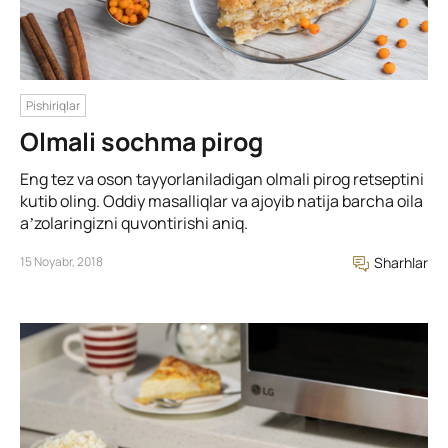
Pishiriqlar
Olmali sochma pirog
Eng tez va oson tayyorlaniladigan olmali pirog retseptini
kutib oling. Oddiy masalliqlar va ajoyib natija barcha oila
aʼzolaringizni quvontirishi aniq.
15 Noyabr, 2018
Sharhlar