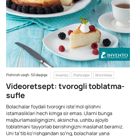
Pishirish vaqti: 50 daqiqa
Invento
Pishiriqlar
Shirinliklar
Videoretsept: tvorogli toblatma-
sufle
Bolachalar foydali tvorogni iste’mol qilishni
istamasliklari hech kimga sir emas. Ularni bunga
majburlamasligingizni, aksincha, ushbu ajoyib
toblatmani tayyorlab berishingizni maslahat beramiz.
Uni ta’tib ko’rishgandan so’ng, bolachalar yana