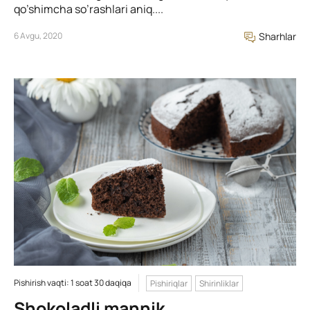
qo’shimcha so’rashlari aniq....
6 Avgu, 2020
Sharhlar
Pishirish vaqti: 1 soat 30 daqiqa
Pishiriqlar
Shirinliklar
Shokoladli mannik