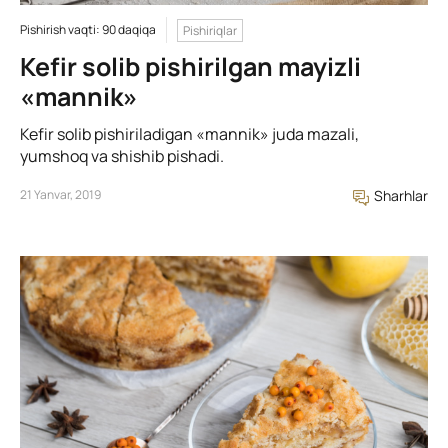
Pishirish vaqti: 90 daqiqa
Pishiriqlar
Kefir solib pishirilgan mayizli
«mannik»
Kefir solib pishiriladigan «mannik» juda mazali,
yumshoq va shishib pishadi.
21 Yanvar, 2019
Sharhlar