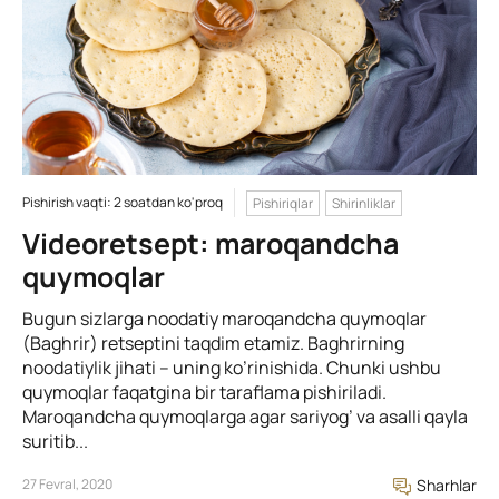
Pishirish vaqti: 2 soatdan ko'proq
Pishiriqlar
Shirinliklar
Videoretsept: maroqandcha
quymoqlar
Bugun sizlarga noodatiy maroqandcha quymoqlar
(Baghrir) retseptini taqdim etamiz. Baghrirning
noodatiylik jihati – uning ko’rinishida. Chunki ushbu
quymoqlar faqatgina bir taraflama pishiriladi.
Maroqandcha quymoqlarga agar sariyog’ va asalli qayla
suritib...
27 Fevral, 2020
Sharhlar