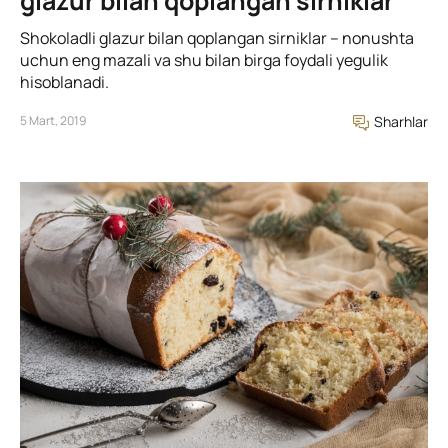
glazur bilan qoplangan sirniklar
Shokoladli glazur bilan qoplangan sirniklar – nonushta
uchun eng mazali va shu bilan birga foydali yegulik
hisoblanadi.
5 Mart, 2019
Sharhlar