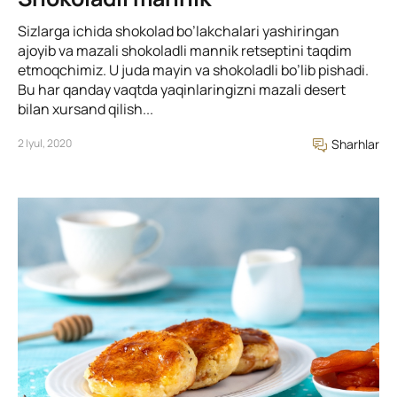
Sizlarga ichida shokolad bo’lakchalari yashiringan
ajoyib va mazali shokoladli mannik retseptini taqdim
etmoqchimiz. U juda mayin va shokoladli bo’lib pishadi.
Bu har qanday vaqtda yaqinlaringizni mazali desert
bilan xursand qilish...
2 Iyul, 2020
Sharhlar