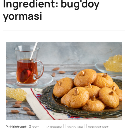
Ingredient:
bug'doy
yormasi
Pishirish vaqti: 3 soat
Pishiriqlar
Shirinliklar
Videoretsept