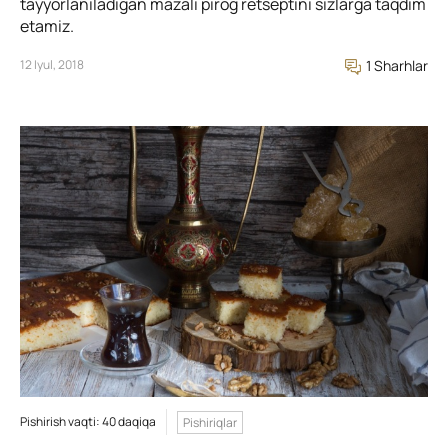
tayyorlaniladigan mazali pirog retseptini sizlarga taqdim
etamiz.
12 Iyul, 2018
1 Sharhlar
Pishirish vaqti: 40 daqiqa
Pishiriqlar