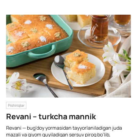
Pishiriqlar
Revani – turkcha mannik
Revani — bug’doy yormasidan tayyorlaniladigan juda
mazali va qiyom quyiladigan sersuv pirog bo’lib,