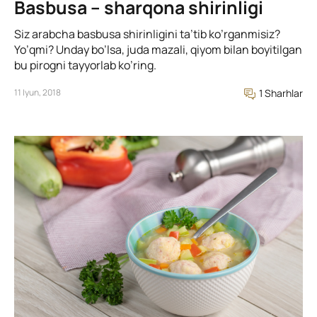
Basbusa – sharqona shirinligi
Siz arabcha basbusa shirinligini ta’tib ko’rganmisiz?
Yo’qmi? Unday bo’lsa, juda mazali, qiyom bilan boyitilgan
bu pirogni tayyorlab ko’ring.
11 Iyun, 2018
1 Sharhlar