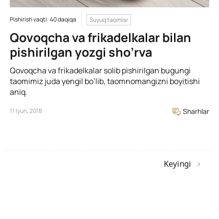
Pishirish vaqti: 40 daqiqa
Suyuq taomlar
Qovoqcha va frikadelkalar bilan
pishirilgan yozgi sho’rva
Qovoqcha va frikadelkalar solib pishirilgan bugungi
taomimiz juda yengil bo’lib, taomnomangizni boyitishi
aniq.
11 Iyun, 2018
Sharhlar
Keyingi