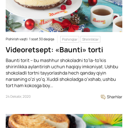
Pishirish vaqti: 1 soat 30 daqiqa
Pishiriqlar
Shirinliklar
Videoretsept: «Baunti» torti
Baunti torit – bu mashhur shokoladni to’la-to’kis
shirinlikka aylantirish uchun haqiqiy imkoniyat. Ushbu
shokoladli tortni tayyorlashda hech qanday qiyin
narsaning o’zi yo’q. Xuddi shokoladga o’xshab, ushbu
tort ham kokosga boy...
24 Dekabr, 2020
Sharhlar