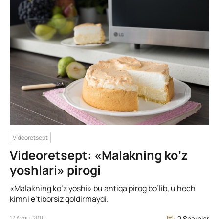
Videoretsept
Videoretsept: «Malakning ko’z
yoshlari» pirogi
«Malakning ko’z yoshi» bu antiqa pirog bo’lib, u hech
kimni e’tiborsiz qoldirmaydi.
17 Avgu, 2018
2 Sharhlar