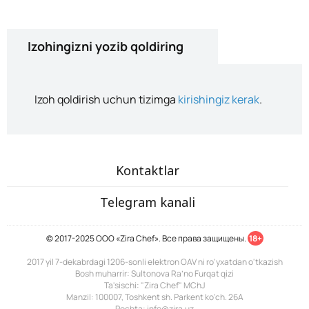
Izohingizni yozib qoldiring
Izoh qoldirish uchun tizimga
kirishingiz kerak
.
Kontaktlar
Telegram kanali
© 2017-2025 ООО «Zira Chef». Все права защищены.
18+
2017 yil 7-dekabrdagi 1206-sonli elektron OAV ni ro'yxatdan o'tkazish
Bosh muharrir: Sultonova Ra’no Furqat qizi
Ta'sischi: "Zira Chef" MChJ
Manzil: 100007, Toshkent sh. Parkent ko'ch. 26A
Pochta: info@zira.uz