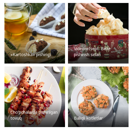
Videoretsept: Beze
«Kartoshka» pishirig’i
pishirish sirlari
Cho’pchalarda pishirilgan
tovuq
Baliqli kotletlar