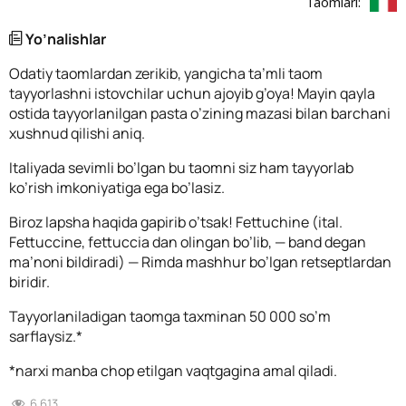
Taomlari:
Yo’nalishlar
Odatiy taomlardan zerikib, yangicha ta’mli taom
tayyorlashni istovchilar uchun ajoyib g’oya! Mayin qayla
ostida tayyorlanilgan pasta o’zining mazasi bilan barchani
xushnud qilishi aniq.
Italiyada sevimli bo’lgan bu taomni siz ham tayyorlab
ko’rish imkoniyatiga ega bo’lasiz.
Biroz lapsha haqida gapirib o’tsak! Fettuchine (ital.
Fettuccine, fettuccia dan olingan bo’lib, — band degan
ma’noni bildiradi) — Rimda mashhur bo’lgan retseptlardan
biridir.
Tayyorlaniladigan taomga taxminan 50 000 so’m
sarflaysiz.*
*narxi manba chop etilgan vaqtgagina amal qiladi.
6 613