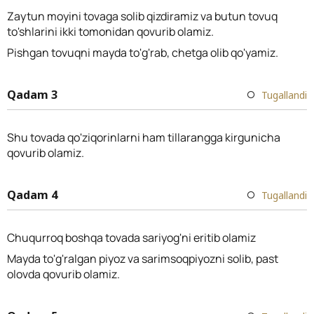
Zaytun moyini tovaga solib qizdiramiz va butun tovuq
to'shlarini ikki tomonidan qovurib olamiz.
Pishgan tovuqni mayda to'g'rab, chetga olib qo'yamiz.
Qadam 3
Tugallandi
Shu tovada qo'ziqorinlarni ham tillarangga kirgunicha
qovurib olamiz.
Qadam 4
Tugallandi
Chuqurroq boshqa tovada sariyog'ni eritib olamiz
Mayda to'g'ralgan piyoz va sarimsoqpiyozni solib, past
olovda qovurib olamiz.