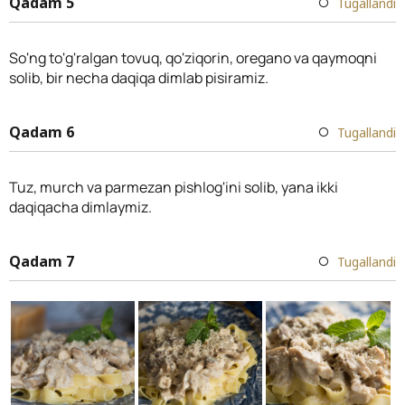
Qadam 5
Tugallandi
So'ng to'g'ralgan tovuq, qo'ziqorin, oregano va qaymoqni
solib, bir necha daqiqa dimlab pisiramiz.
Qadam 6
Tugallandi
Tuz, murch va parmezan pishlog'ini solib, yana ikki
daqiqacha dimlaymiz.
Qadam 7
Tugallandi