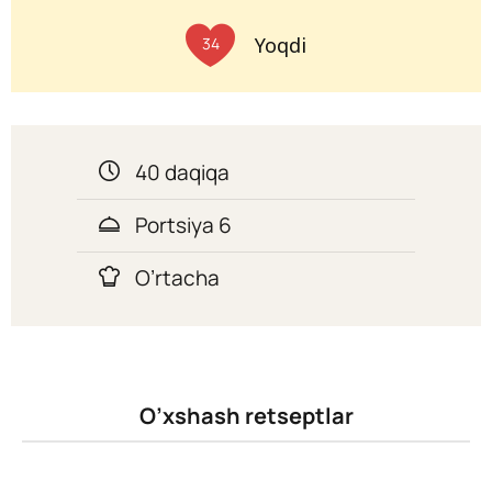
Yoqdi
34
40 daqiqa
Portsiya 6
O’rtacha
O’xshash retseptlar