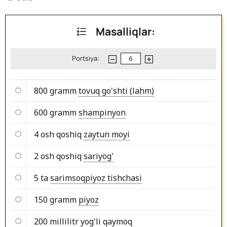
Masalliqlar:
Portsiya:
800 gramm
tovuq go'shti (lahm)
600 gramm
shampinyon
4 osh qoshiq
zaytun moyi
2 osh qoshiq
sariyog'
5 ta
sarimsoqpiyoz tishchasi
150 gramm
piyoz
200 millilitr
yog'li qaymoq