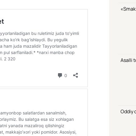
«Smak»
Asalli 
Oddiy o