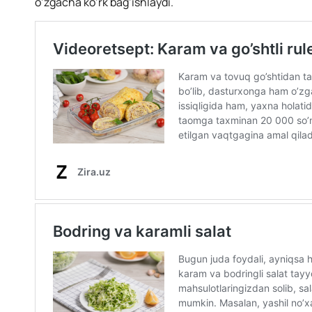
o’zgacha ko’rk bag’ishlaydi.