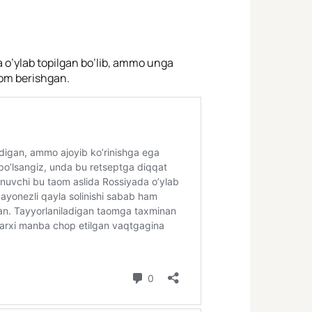
o’ylab topilgan bo’lib, ammo unga
nom berishgan.