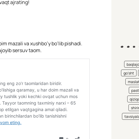
aqt ajrating!
im mazali va xushbo’y bo’lib pishadi.
ajoyib sersuv taom.
baqlaj
go'sht
maslah
pas
qiziqa
shiri
tavsiyal