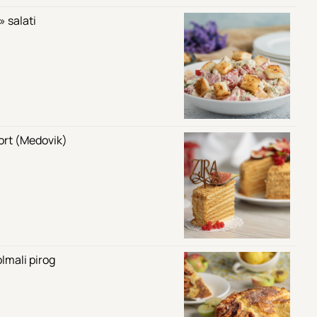
 salati
tort (Medovik)
lmali pirog