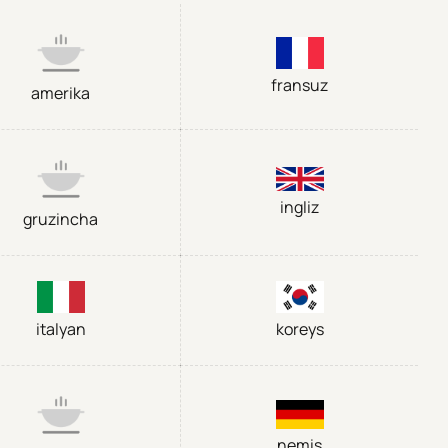
fransuz
amerika
ingliz
gruzincha
italyan
koreys
nemis