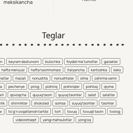
meksikancha
Teglar
on
bayram dasturxoni
bulochka
foydali ma'lumotlar
gazaklar
hafta menyusi
hafta taomnomasi
italyancha
kartoshka
keks
atlar
mazali
nonushta
nonushtalar
olma
oshirma xamir
ta
pechenye
pirog
pishiriq
pishiriqlar
pishloq
qiyma
rli
qovoqcha
quyuq taom
quyuq taomlar
salat
salatlar
nlik
shirinliklar
shokolad
somsa
suyuq taomlar
taomlar
ar
to'g'ri ovqatlanish tartibi
tort
tovuq
tovuqli taom
tvorog
videoretsept
yangi mahsulotlar
yong'oq