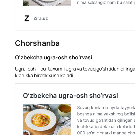
Chorshanba
O’zbekcha ugra-osh sho’rvasi
Ugra-osh – bu tuxumli ugra va tovuq go’shtidan qilingan
kichikka birdek xush keladi.