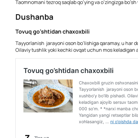
Taomnomani tezroq saqlab qo’ying va o’zingizga bo’sh v
Dushanba
Tovuq go’shtidan chaxoxbili
Tayyorlanish jarayoni oson bo’lishiga qaramay, u har do
Oilaviy tushlik yoki kechki ovqat uchun mos keladigan 