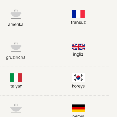
fransuz
amerika
ingliz
gruzincha
italyan
koreys
nemis