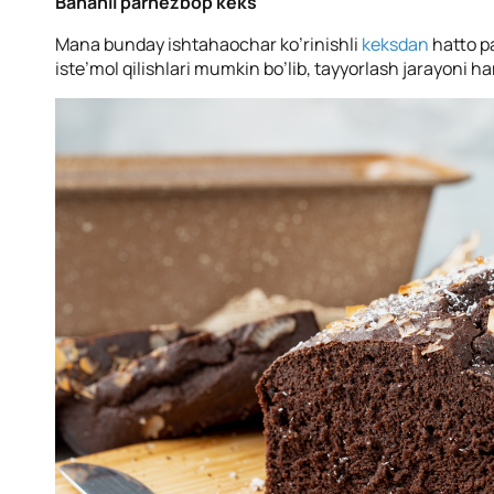
Bananli parhezbop keks
Mana bunday ishtahaochar ko’rinishli
keksdan
hatto p
iste’mol qilishlari mumkin bo’lib, tayyorlash jarayoni 