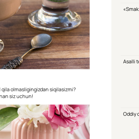
«Smak»
Asalli 
 qila olmasligingizdan siqilasizmi?
nan siz uchun!
Oddiy o