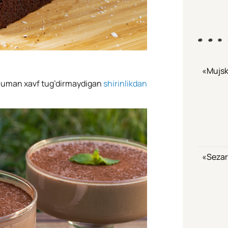
«Mujsk
umuman xavf tug’dirmaydigan
shirinlikdan
«Sezar