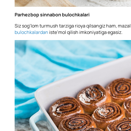
Parhezbop sinnabon bulochkalari
Siz sog’lom turmush tarziga rioya qilsangiz ham, mazali
bulochkalardan
iste’mol qilish imkoniyatiga egasiz.