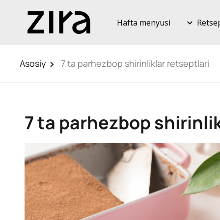
Hafta menyusi
Retse
Asosiy
7 ta parhezbop shirinliklar retseptlari
7 ta parhezbop shirinlik