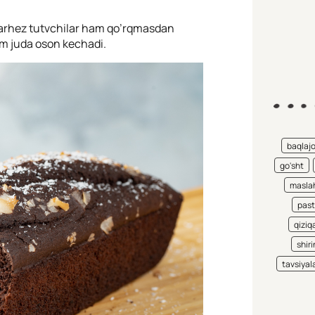
arhez tutvchilar ham qo’rqmasdan
ham juda oson kechadi.
baqlaj
go'sht
maslah
pas
qiziqa
shiri
tavsiyal