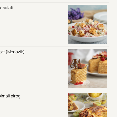
 salati
tort (Medovik)
lmali pirog