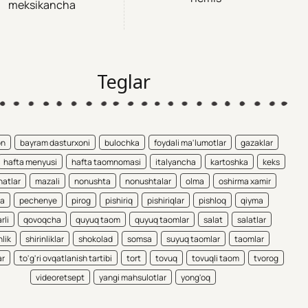
meksikancha
Teglar
on
bayram dasturxoni
bulochka
foydali ma'lumotlar
gazaklar
hafta menyusi
hafta taomnomasi
italyancha
kartoshka
keks
atlar
mazali
nonushta
nonushtalar
olma
oshirma xamir
ta
pechenye
pirog
pishiriq
pishiriqlar
pishloq
qiyma
rli
qovoqcha
quyuq taom
quyuq taomlar
salat
salatlar
nlik
shirinliklar
shokolad
somsa
suyuq taomlar
taomlar
ar
to'g'ri ovqatlanish tartibi
tort
tovuq
tovuqli taom
tvorog
videoretsept
yangi mahsulotlar
yong'oq