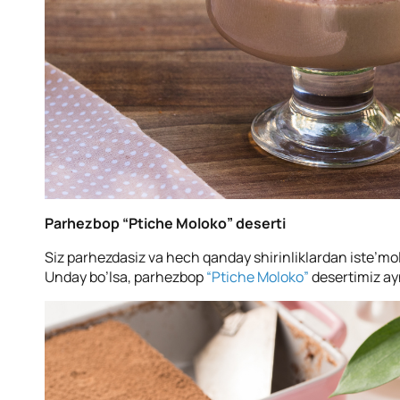
Parhezbop “Ptiche Moloko” deserti
Siz parhezdasiz va hech qanday shirinliklardan iste’mol
Unday bo’lsa, parhezbop
“Ptiche Moloko”
desertimiz ay