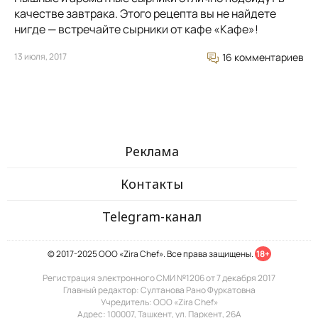
качестве завтрака. Этого рецепта вы не найдете
нигде — встречайте сырники от кафе «Кафе»!
13 июля, 2017
16 комментариев
Реклама
Контакты
Telegram-канал
© 2017-2025 ООО «Zira Chef». Все права защищены.
18+
Регистрация электронного СМИ №1206 от 7 декабря 2017
Главный редактор: Султанова Рано Фуркатовна
Учредитель: ООО «Zira Chef»
Адрес: 100007, Ташкент, ул. Паркент, 26А