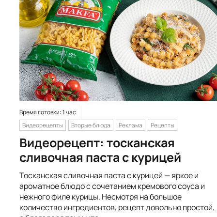
Время готовки: 1 час
Видеорецепты
Вторые блюда
Реклама
Рецепты
Видеорецепт: тосканская
сливочная паста с курицей
Тосканская сливочная паста с курицей — яркое и
ароматное блюдо с сочетанием кремового соуса и
нежного филе курицы. Несмотря на большое
количество ингредиентов, рецепт довольно простой,