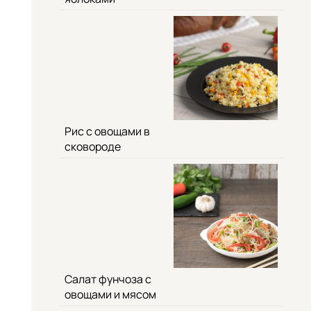
Рис с овощами в
сковороде
Салат фунчоза с
овощами и мясом