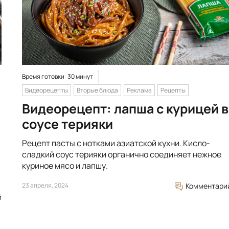
Время готовки: 30 минут
Видеорецепты
Вторые блюда
Реклама
Рецепты
Видеорецепт: лапша с курицей в
соусе терияки
Рецепт пасты с нотками азиатской кухни. Кисло-
сладкий соус терияки органично соединяет нежное
куриное мясо и лапшу.
23 апреля, 2024
Комментари
й