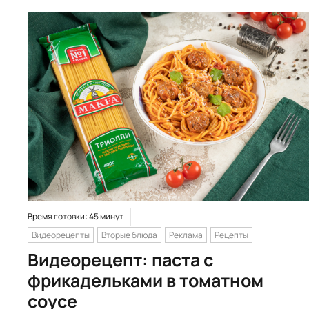
Время готовки: 45 минут
Видеорецепты
Вторые блюда
Реклама
Рецепты
Видеорецепт: паста с
фрикадельками в томатном
соусе