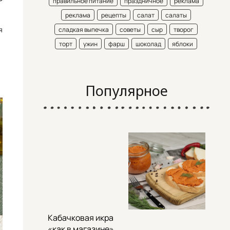
правильное питание
праздничное
реклама
реклама
рецепты
салат
салаты
я
сладкая выпечка
советы
сыр
творог
торт
ужин
фарш
шоколад
яблоки
Популярное
Кабачковая икра
«как в магазине»