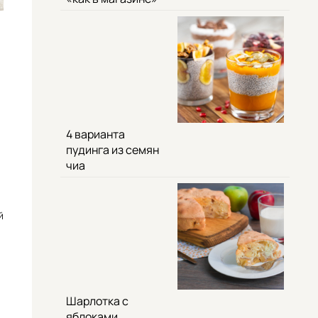
4 варианта
пудинга из семян
чиа
й
Шарлотка с
яблоками