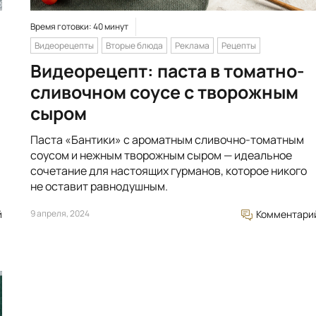
Время готовки: 40 минут
Видеорецепты
Вторые блюда
Реклама
Рецепты
Видеорецепт: паста в томатно-
сливочном соусе с творожным
сыром
Паста «Бантики» с ароматным сливочно-томатным
соусом и нежным творожным сыром — идеальное
сочетание для настоящих гурманов, которое никого
не оставит равнодушным.
й
9 апреля, 2024
Комментари