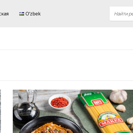
ская
Oʻzbek