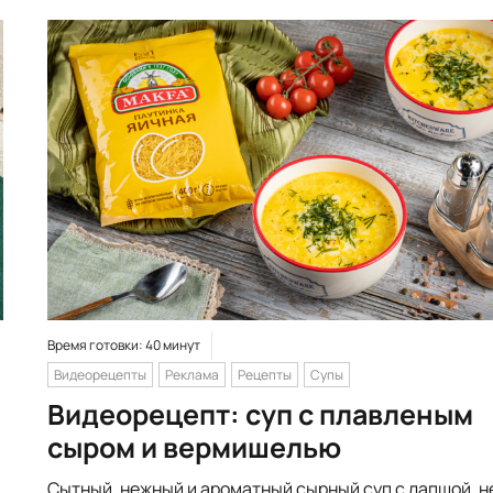
Время готовки: 40 минут
Видеорецепты
Реклама
Рецепты
Супы
Видеорецепт: суп с плавленым
сыром и вермишелью
Сытный, нежный и ароматный сырный суп с лапшой, н