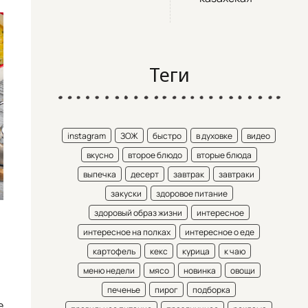
Теги
instagram
ЗОЖ
быстро
в духовке
видео
вкусно
второе блюдо
вторые блюда
выпечка
десерт
завтрак
завтраки
закуски
здоровое питание
здоровый образ жизни
интересное
интересное на полках
интересное о еде
картофель
кекс
курица
к чаю
меню недели
мясо
новинка
овощи
печенье
пирог
подборка
е