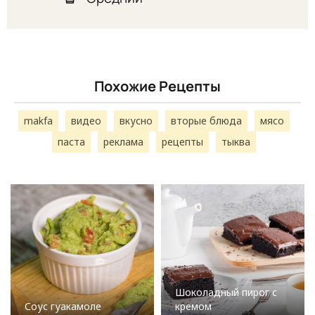
Похожие Рецепты
makfa
видео
вкусно
вторые блюда
мясо
паста
реклама
рецепты
тыква
Шоколадный пирог с
Соус гуакамоле
кремом