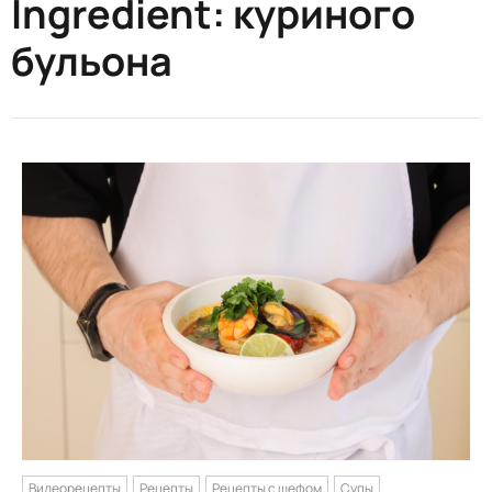
Ingredient:
куриного
бульона
Видеорецепты
Рецепты
Рецепты с шефом
Супы