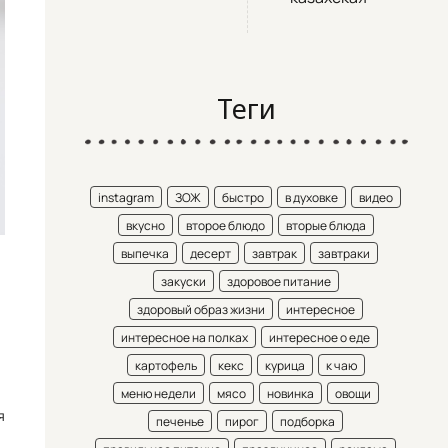
Теги
instagram
ЗОЖ
быстро
в духовке
видео
вкусно
второе блюдо
вторые блюда
выпечка
десерт
завтрак
завтраки
закуски
здоровое питание
здоровый образ жизни
интересное
интересное на полках
интересное о еде
картофель
кекс
курица
к чаю
меню недели
мясо
новинка
овощи
я
печенье
пирог
подборка