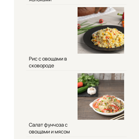
Рис с овощами в
сковороде
Салат фунчоза с
овощами и мясом