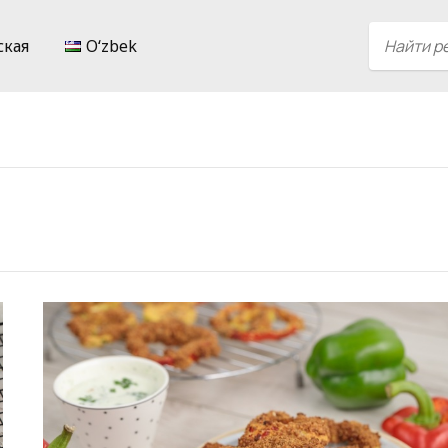
ская
Oʻzbek