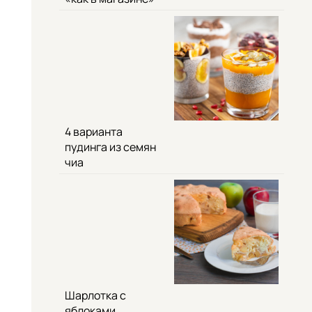
4 варианта
пудинга из семян
чиа
Шарлотка с
яблоками