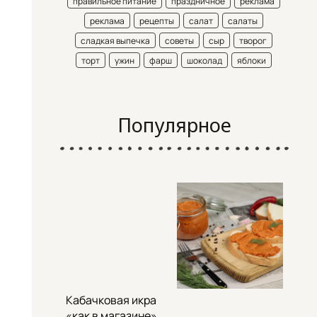
правильное питание
праздничное
реклама
реклама
рецепты
салат
салаты
сладкая выпечка
советы
сыр
творог
торт
ужин
фарш
шоколад
яблоки
Популярное
Кабачковая икра
«как в магазине»