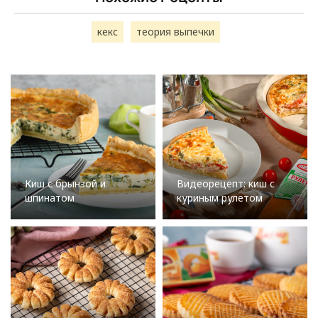
кекс
теория выпечки
Киш с брынзой и
Видеорецепт: киш с
шпинатом
куриным рулетом