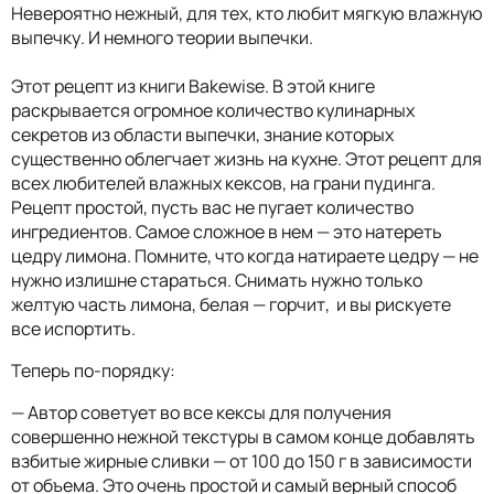
Невероятно нежный, для тех, кто любит мягкую влажную
выпечку. И немного теории выпечки.
Этот рецепт из книги Bakewise. В этой книге
раскрывается огромное количество кулинарных
секретов из области выпечки, знание которых
существенно облегчает жизнь на кухне. Этот рецепт для
всех любителей влажных кексов, на грани пудинга.
Рецепт простой, пусть вас не пугает количество
ингредиентов. Самое сложное в нем — это натереть
цедру лимона. Помните, что когда натираете цедру — не
нужно излишне стараться. Снимать нужно только
желтую часть лимона, белая — горчит, и вы рискуете
все испортить.
Теперь по-порядку:
— Автор советует во все кексы для получения
совершенно нежной текстуры в самом конце добавлять
взбитые жирные сливки — от 100 до 150 г в зависимости
от объема. Это очень простой и самый верный способ