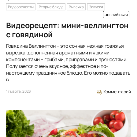
Видеорецепты
Вторые блюда
Выпечка
Закуски
английская
Видеорецепт: мини-веллингтон
с говядиной
Говядина Веллингтон – это сочная нежная говяжья
вырезка, дополненная ароматными и яркими
компонентами – грибами, приправами и пряностями.
Получается очень вкусное, эффектное и по-
настоящему праздничное блюдо. Его можно подавать
в...
17 марта, 2023
Комментарий