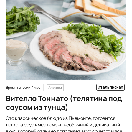
итальянская
Время готовки: 1 час
Закуски
Вителло Тоннато (телятина под
соусом из тунца)
Это классическое блюдо из Пьемонте, готовится
легко, а соус имеет очень необычный и деликатный
вкус, который отлично дополняет вкус сочного мяса.