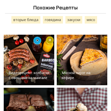
Похожие Рецепты
вторые блюда
говядина
закуски
мясо
Видеорецепт: колбаски
Мясной пирог на
с овощами на мангале
кефире