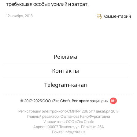
требующая особых усилий и затрат.
12 ноября, 2018
Комментарий
Реклама
Контакты
Telegram-канал
© 2017-2025 ООО «Zira Chef». Все права защищены.
18+
Регистрация электронного СМИ №1206 от 7 декабря 2017
Главный редактор: Султанова Рано Фуркатовна
Учредитель: ООО «Zira Chef»
Адрес: 100007, Ташкент, ул. Паркент, 26А
Почта: info@zira.uz