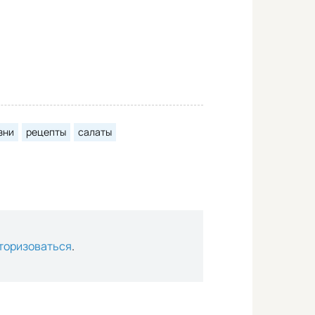
зни
рецепты
салаты
торизоваться
.