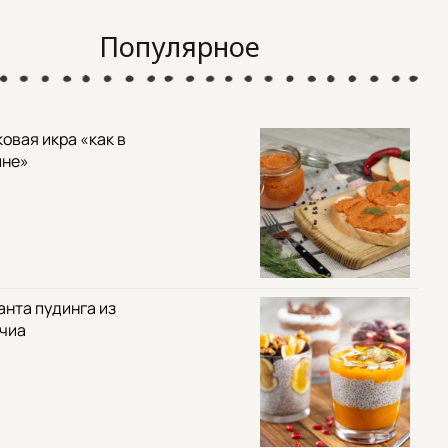
Популярное
овая икра «как в
ине»
анта пудинга из
 чиа