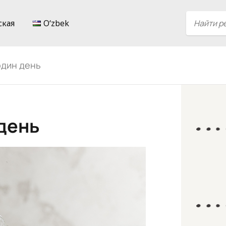
ская
Oʻzbek
один день
день