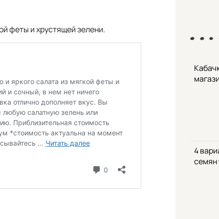
ой феты и хрустящей зелени.
Кабачк
магаз
4 вари
семян