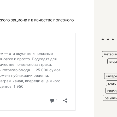
кого рациона и в качестве полезного
instagr
втор
интере
к чаю
подбо
рецепт