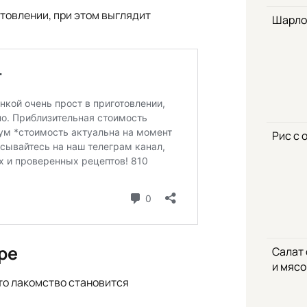
отовлении, при этом выглядит
Шарло
Рис с 
ре
Салат
и мяс
то лакомство становится