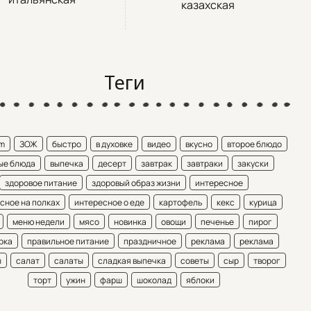
казахская
Теги
am
ЗОЖ
быстро
в духовке
видео
вкусно
второе блюдо
ые блюда
выпечка
десерт
завтрак
завтраки
закуски
здоровое питание
здоровый образ жизни
интересное
сное на полках
интересное о еде
картофель
кекс
курица
меню недели
мясо
новинка
овощи
печенье
пирог
рка
правильное питание
праздничное
реклама
реклама
ы
салат
салаты
сладкая выпечка
советы
сыр
творог
торт
ужин
фарш
шоколад
яблоки