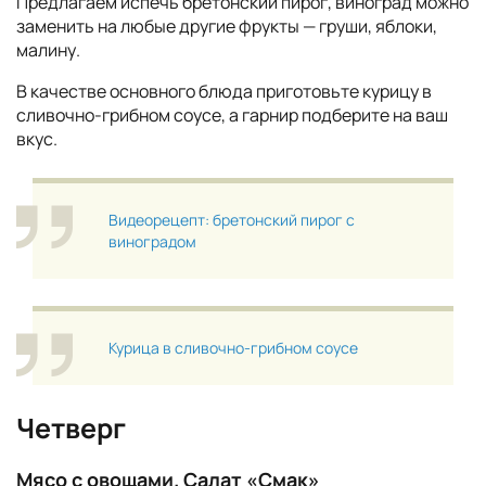
Предлагаем испечь бретонский пирог, виноград можно
заменить на любые другие фрукты — груши, яблоки,
малину.
В качестве основного блюда приготовьте курицу в
сливочно-грибном соусе, а гарнир подберите на ваш
вкус.
Видеорецепт: бретонский пирог с
виноградом
Курица в сливочно-грибном соусе
Четверг
Мясо с овощами. Салат «Смак»