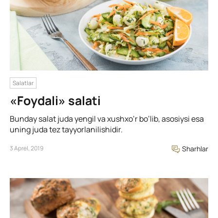
Salatlar
«Foydali» salati
Bunday salat juda yengil va xushxo’r bo’lib, asosiysi esa
uning juda tez tayyorlanilishidir.
3 Aprel, 2019
Sharhlar