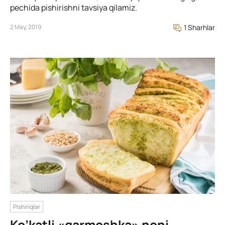
pechida pishirishni tavsiya qilamiz.
2 May, 2019
1 Sharhlar
Pishiriqlar
Ko’katli «garmoshka» noni