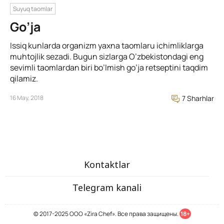
Suyuq taomlar
Go’ja
Issiq kunlarda organizm yaxna taomlaru ichimliklarga
muhtojlik sezadi. Bugun sizlarga O’zbekistondagi eng
sevimli taomlardan biri bo’lmish go’ja retseptini taqdim
qilamiz.
16 May, 2018
7 Sharhlar
Kontaktlar
Telegram kanali
© 2017-2025 ООО «Zira Chef». Все права защищены.
18+