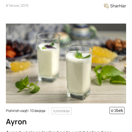
8 Yanvar, 2019
Sharhlar
o'zbek
Pishirish vaqti: 10 daqiqa
Ichimliklar
Ayron