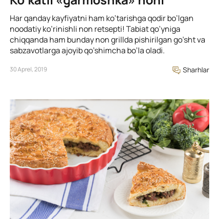
Har qanday kayfiyatni ham ko’tarishga qodir bo’lgan
noodatiy ko’rinishli non retsepti! Tabiat qo’yniga
chiqqanda ham bunday non grillda pishirilgan go’sht va
sabzavotlarga ajoyib qo’shimcha bo’la oladi.
30 Aprel, 2019
Sharhlar