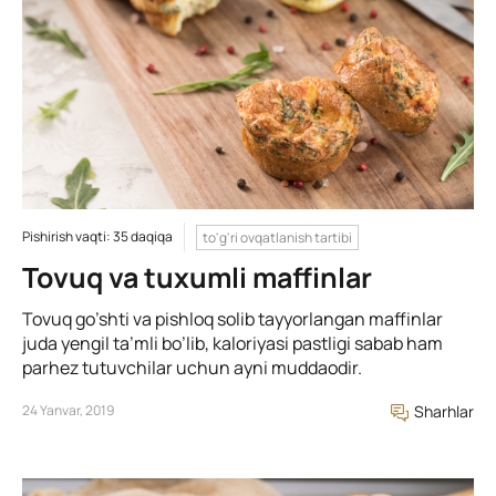
Pishirish vaqti: 35 daqiqa
to'g'ri ovqatlanish tartibi
Tovuq va tuxumli maffinlar
Tovuq go’shti va pishloq solib tayyorlangan maffinlar
juda yengil ta’mli bo’lib, kaloriyasi pastligi sabab ham
parhez tutuvchilar uchun ayni muddaodir.
24 Yanvar, 2019
Sharhlar