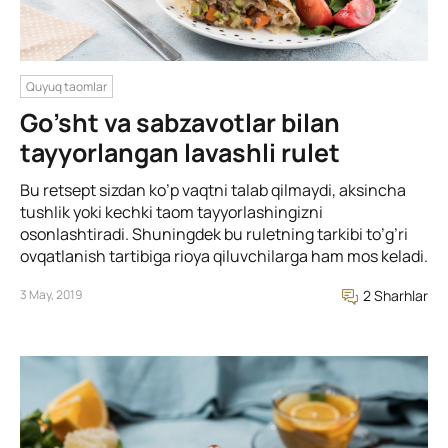
Quyuq taomlar
Go’sht va sabzavotlar bilan
tayyorlangan lavashli rulet
Bu retsept sizdan ko’p vaqtni talab qilmaydi, aksincha
tushlik yoki kechki taom tayyorlashingizni
osonlashtiradi. Shuningdek bu ruletning tarkibi to’g’ri
ovqatlanish tartibiga rioya qiluvchilarga ham mos keladi.
3 May, 2019
2 Sharhlar