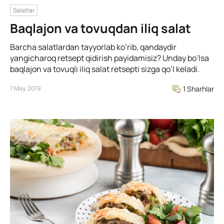
Salatlar
Baqlajon va tovuqdan iliq salat
Barcha salatlardan tayyorlab ko’rib, qandaydir
yangicharoq retsept qidirish payidamisiz? Unday bo’lsa
baqlajon va tovuqli iliq salat retsepti sizga qo’l keladi.
7 May, 2019
1 Sharhlar