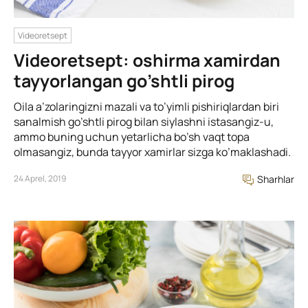
Videoretsept
Videoretsept: oshirma xamirdan
tayyorlangan go’shtli pirog
Oila a’zolaringizni mazali va to’yimli pishiriqlardan biri
sanalmish go’shtli pirog bilan siylashni istasangiz-u,
ammo buning uchun yetarlicha bo’sh vaqt topa
olmasangiz, bunda tayyor xamirlar sizga ko’maklashadi.
24 Aprel, 2019
Sharhlar