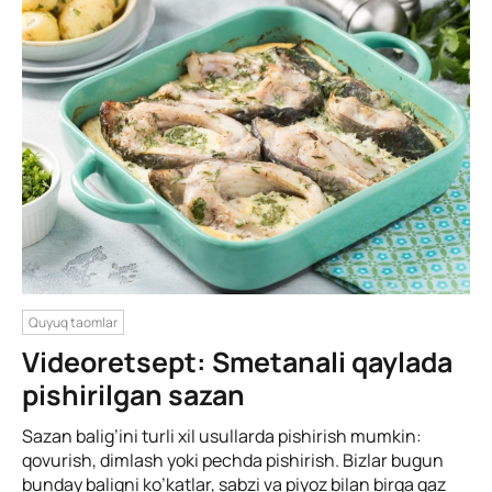
Quyuq taomlar
Videoretsept: Smetanali qaylada
pishirilgan sazan
Sazan balig’ini turli xil usullarda pishirish mumkin:
qovurish, dimlash yoki pechda pishirish. Bizlar bugun
bunday baliqni ko’katlar, sabzi va piyoz bilan birga gaz