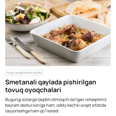
to'g'ri ovqatlanish tartibi
Smetanali qaylada pishirilgan
tovuq oyoqchalari
Bugungi sizlarga taqdim etmoqchi bo’lgan retseptimiz
bayram dasturxoniga ham, oddiy kechki ovqat sifatida
tayyorlashga ham qo’l keladi.