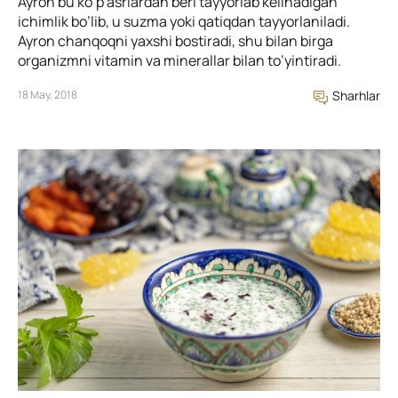
Ayron bu ko’p asrlardan beri tayyorlab kelinadigan
ichimlik bo’lib, u suzma yoki qatiqdan tayyorlaniladi.
Ayron chanqoqni yaxshi bostiradi, shu bilan birga
organizmni vitamin va minerallar bilan to’yintiradi.
18 May, 2018
Sharhlar