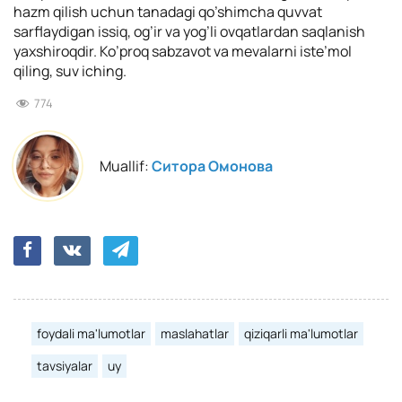
hazm qilish uchun tanadagi qo’shimcha quvvat
sarflaydigan issiq, og’ir va yog’li ovqatlardan saqlanish
yaxshiroqdir. Ko’proq sabzavot va mevalarni iste’mol
qiling, suv iching.
774
Muallif:
Ситора Омонова
foydali ma'lumotlar
maslahatlar
qiziqarli ma'lumotlar
tavsiyalar
uy