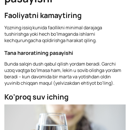
Faoliyatni kamaytiring
Yozning issiq kunida faollikni minimal darajaga
tushirishga yoki hech bo’lmaganda ishlarni
kechqurungacha qoldirishga harakat qiling.
Tana haroratining pasayishi
Bunda salqin dush qabul qilish yordam beradi. Garchi
uzoq vaqtga bo’lmasa ham, lekin u sovib olishga yordam
beradi – kun davomida bir marta va yotishdan oldin
yuvinib chiqqan maqul (yelvizakdan ehtiyot bo’ling).
Ko’proq suv iching