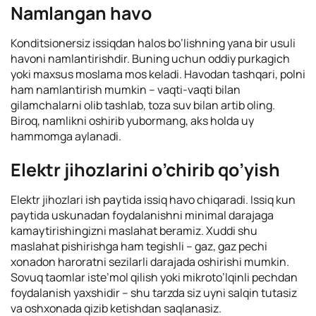
Namlangan havo
Konditsionersiz issiqdan halos bo’lishning yana bir usuli
havoni namlantirishdir. Buning uchun oddiy purkagich
yoki maxsus moslama mos keladi. Havodan tashqari, polni
ham namlantirish mumkin – vaqti-vaqti bilan
gilamchalarni olib tashlab, toza suv bilan artib oling.
Biroq, namlikni oshirib yubormang, aks holda uy
hammomga aylanadi.
Elektr jihozlarini o’chirib qo’yish
Elektr jihozlari ish paytida issiq havo chiqaradi. Issiq kun
paytida uskunadan foydalanishni minimal darajaga
kamaytirishingizni maslahat beramiz. Xuddi shu
maslahat pishirishga ham tegishli – gaz, gaz pechi
xonadon haroratni sezilarli darajada oshirishi mumkin.
Sovuq taomlar iste’mol qilish yoki mikroto’lqinli pechdan
foydalanish yaxshidir – shu tarzda siz uyni salqin tutasiz
va oshxonada qizib ketishdan saqlanasiz.