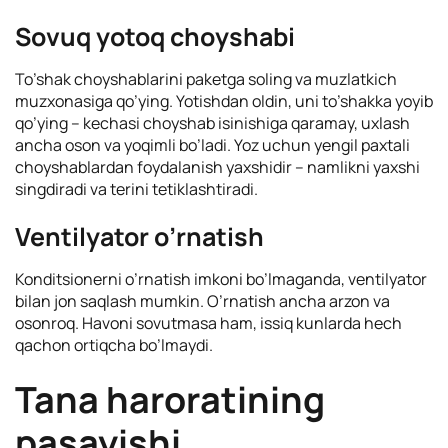
Sovuq yotoq choyshabi
To’shak choyshablarini paketga soling va muzlatkich
muzxonasiga qo’ying. Yotishdan oldin, uni to’shakka yoyib
qo’ying – kechasi choyshab isinishiga qaramay, uxlash
ancha oson va yoqimli bo’ladi. Yoz uchun yengil paxtali
choyshablardan foydalanish yaxshidir – namlikni yaxshi
singdiradi va terini tetiklashtiradi.
Ventilyator o’rnatish
Konditsionerni o’rnatish imkoni bo’lmaganda, ventilyator
bilan jon saqlash mumkin. O’rnatish ancha arzon va
osonroq. Havoni sovutmasa ham, issiq kunlarda hech
qachon ortiqcha bo’lmaydi.
Tana haroratining
pasayishi