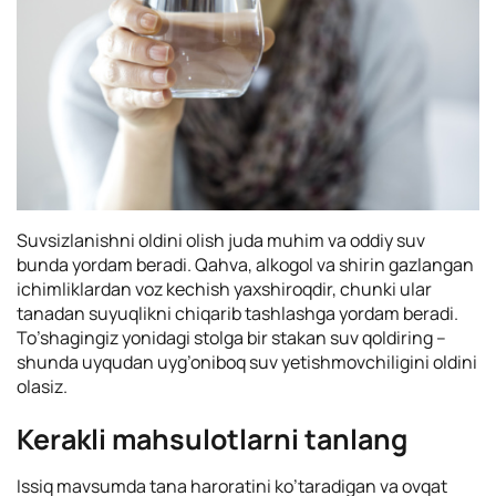
Suvsizlanishni oldini olish juda muhim va oddiy suv
bunda yordam beradi. Qahva, alkogol va shirin gazlangan
ichimliklardan voz kechish yaxshiroqdir, chunki ular
tanadan suyuqlikni chiqarib tashlashga yordam beradi.
To’shagingiz yonidagi stolga bir stakan suv qoldiring –
shunda uyqudan uyg’oniboq suv yetishmovchiligini oldini
olasiz.
Kerakli mahsulotlarni tanlang
Issiq mavsumda tana haroratini ko’taradigan va ovqat