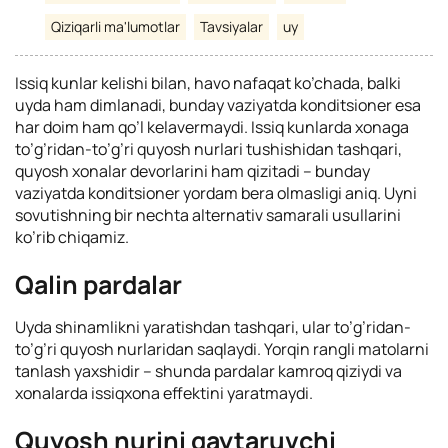
Qiziqarli ma'lumotlar
Tavsiyalar
uy
Issiq kunlar kelishi bilan, havo nafaqat ko’chada, balki
uyda ham dimlanadi, bunday vaziyatda konditsioner esa
har doim ham qo’l kelavermaydi. Issiq kunlarda xonaga
to’g’ridan-to’g’ri quyosh nurlari tushishidan tashqari,
quyosh xonalar devorlarini ham qizitadi – bunday
vaziyatda konditsioner yordam bera olmasligi aniq. Uyni
sovutishning bir nechta alternativ samarali usullarini
ko’rib chiqamiz.
Qalin pardalar
Uyda shinamlikni yaratishdan tashqari, ular to’g’ridan-
to’g’ri quyosh nurlaridan saqlaydi. Yorqin rangli matolarni
tanlash yaxshidir – shunda pardalar kamroq qiziydi va
xonalarda issiqxona effektini yaratmaydi.
Quyosh nurini qaytaruvchi