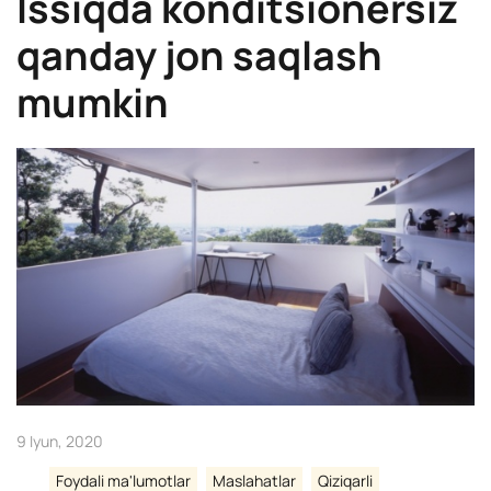
Issiqda konditsionersiz
qanday jon saqlash
mumkin
9 Iyun, 2020
Foydali ma'lumotlar
Maslahatlar
Qiziqarli