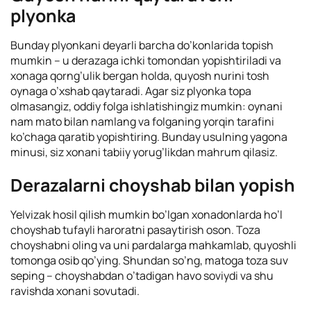
plyonka
Bunday plyonkani deyarli barcha do’konlarida topish
mumkin – u derazaga ichki tomondan yopishtiriladi va
xonaga qorng’ulik bergan holda, quyosh nurini tosh
oynaga o’xshab qaytaradi. Agar siz plyonka topa
olmasangiz, oddiy folga ishlatishingiz mumkin: oynani
nam mato bilan namlang va folganing yorqin tarafini
ko’chaga qaratib yopishtiring. Bunday usulning yagona
minusi, siz xonani tabiiy yorug’likdan mahrum qilasiz.
Derazalarni choyshab bilan yopish
Yelvizak hosil qilish mumkin bo’lgan xonadonlarda ho’l
choyshab tufayli haroratni pasaytirish oson. Toza
choyshabni oling va uni pardalarga mahkamlab, quyoshli
tomonga osib qo’ying. Shundan so’ng, matoga toza suv
seping – choyshabdan o’tadigan havo soviydi va shu
ravishda xonani sovutadi.