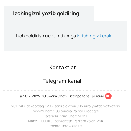
Izohingizni yozib qoldiring
Izoh qoldirish uchun tizimga
kirishingiz kerak
.
Kontaktlar
Telegram kanali
© 2017-2025 ООО «Zira Chef». Все права защищены.
18+
2017 yil 7-dekabrdagi 1206-sonli elektron OAV ni ro'yxatdan o'tkazish
Bosh muharrir: Sultonova Ra’no Furqat qizi
Ta'sischi: "Zira Chef" MChJ
Manzil: 100007, Toshkent sh. Parkent ko'ch. 26A
Pochta: info@zira.uz