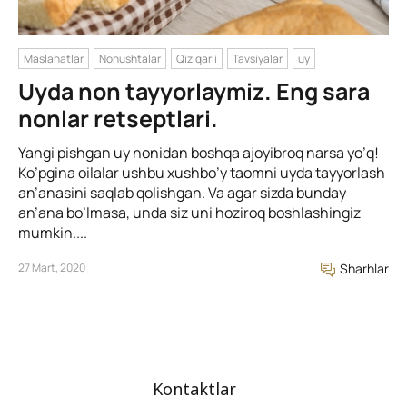
Maslahatlar
Nonushtalar
Qiziqarli
Tavsiyalar
uy
Uyda non tayyorlaymiz. Eng sara
nonlar retseptlari.
Yangi pishgan uy nonidan boshqa ajoyibroq narsa yo’q!
Ko’pgina oilalar ushbu xushbo’y taomni uyda tayyorlash
an’anasini saqlab qolishgan. Va agar sizda bunday
an’ana bo’lmasa, unda siz uni hoziroq boshlashingiz
mumkin....
27 Mart, 2020
Sharhlar
Kontaktlar