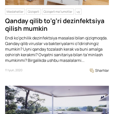
Maslahatlar
Qiziqarli
Qiziqarli ma'lumotlar
uy
Qanday qilib to’g’ri dezinfektsiya
qilish mumkin
Endi ko’pchilik dezinfektsiya masalasi bilan qiziqmoqda.
Qanday qilib viruslar va bakteriyalarni o’ldirishingiz
mumkin? Uyni qanday tozalash kerak va buni amalga
oshirish kerakmi? Ovqatni sanitariya bilan ta’minlash
mumkinmi? Birgalikda ushbu masalalarni...
11 Iyun, 2020
Sharhlar