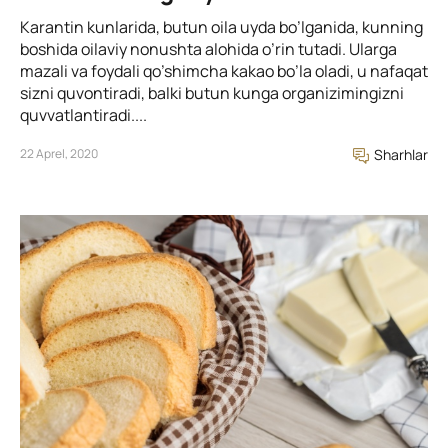
Karantin kunlarida, butun oila uyda bo’lganida, kunning
boshida oilaviy nonushta alohida o’rin tutadi. Ularga
mazali va foydali qo’shimcha kakao bo’la oladi, u nafaqat
sizni quvontiradi, balki butun kunga organizimingizni
quvvatlantiradi....
22 Aprel, 2020
Sharhlar