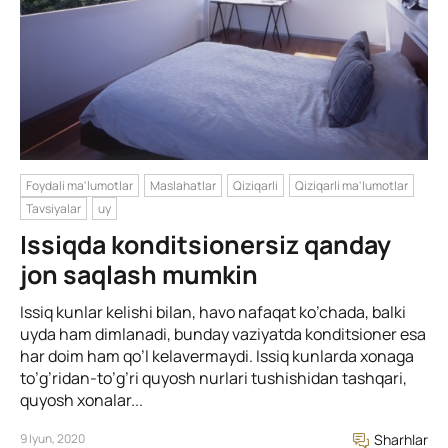
Foydali ma'lumotlar
Maslahatlar
Qiziqarli
Qiziqarli ma'lumotlar
Tavsiyalar
uy
Issiqda konditsionersiz qanday
jon saqlash mumkin
Issiq kunlar kelishi bilan, havo nafaqat ko’chada, balki
uyda ham dimlanadi, bunday vaziyatda konditsioner esa
har doim ham qo’l kelavermaydi. Issiq kunlarda xonaga
to’g’ridan-to’g’ri quyosh nurlari tushishidan tashqari,
quyosh xonalar...
9 Iyun, 2020
Sharhlar