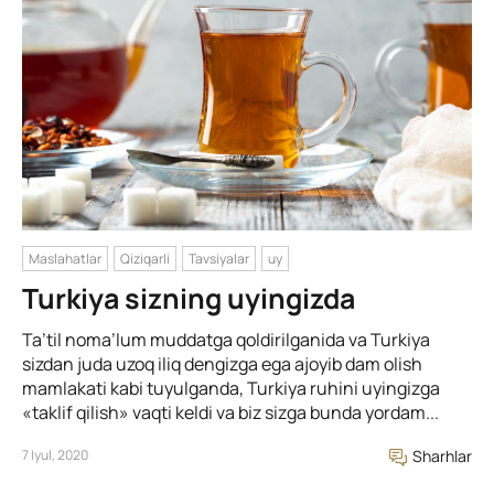
Maslahatlar
Qiziqarli
Tavsiyalar
uy
Turkiya sizning uyingizda
Ta’til noma’lum muddatga qoldirilganida va Turkiya
sizdan juda uzoq iliq dengizga ega ajoyib dam olish
mamlakati kabi tuyulganda, Turkiya ruhini uyingizga
«taklif qilish» vaqti keldi va biz sizga bunda yordam...
7 Iyul, 2020
Sharhlar