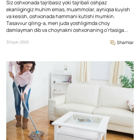
Siz oshxonada tajribasiz yoki tajribali oshpaz
ekanligingiz muhim emas, muammolar, ayniqsa kuyish
va kesish, oshxonada hammani kutishi mumkin.
Tasavvur qiling-a, men juda yoshligimda choy
damlayman dib va choynakni oshxonaning o’rtasiga...
30 Iyun, 2020
Sharhlar