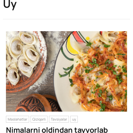
Uy
Maslahatlar
Qiziqarli
Tavsiyalar
uy
Nimalarni oldindan tayyorlab