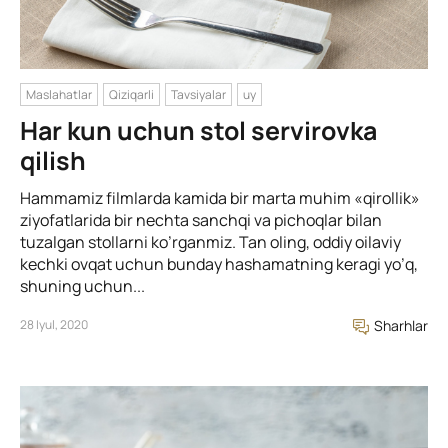
Maslahatlar
Qiziqarli
Tavsiyalar
uy
Har kun uchun stol servirovka
qilish
Hammamiz filmlarda kamida bir marta muhim «qirollik»
ziyofatlarida bir nechta sanchqi va pichoqlar bilan
tuzalgan stollarni ko’rganmiz. Tan oling, oddiy oilaviy
kechki ovqat uchun bunday hashamatning keragi yo’q,
shuning uchun...
28 Iyul, 2020
Sharhlar