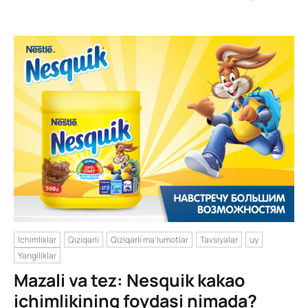
Ichimliklar
Qiziqarli
Qiziqarli ma'lumotlar
Tavsiyalar
uy
Yangiliklar
Mazali va tez: Nesquik kakao
ichimlikining foydasi nimada?