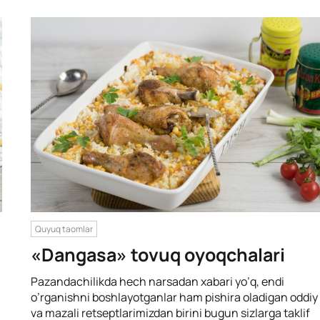
Quyuq taomlar
«Dangasa» tovuq oyoqchalari
Pazandachilikda hech narsadan xabari yo’q, endi
o’rganishni boshlayotganlar ham pishira oladigan oddiy
va mazali retseptlarimizdan birini bugun sizlarga taklif