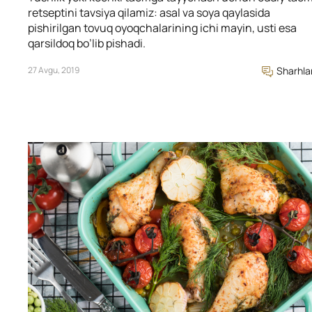
retseptini tavsiya qilamiz: asal va soya qaylasida
pishirilgan tovuq oyoqchalarining ichi mayin, usti esa
qarsildoq bo’lib pishadi.
27 Avgu, 2019
Sharhla