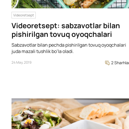
Videoretsept
Videoretsept: sabzavotlar bilan
pishirilgan tovuq oyoqchalari
Sabzavotlar bilan pechda pishirilgan tovuq oyoqchalari
juda mazali tushlik bo’la oladi.
24 May, 2019
2 Sharhla