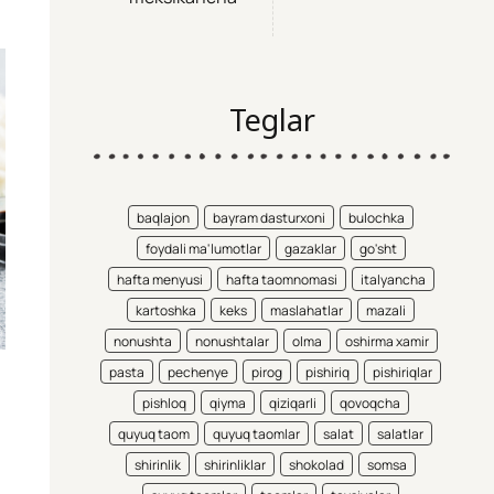
Teglar
baqlajon
bayram dasturxoni
bulochka
foydali ma'lumotlar
gazaklar
go'sht
hafta menyusi
hafta taomnomasi
italyancha
kartoshka
keks
maslahatlar
mazali
nonushta
nonushtalar
olma
oshirma xamir
pasta
pechenye
pirog
pishiriq
pishiriqlar
pishloq
qiyma
qiziqarli
qovoqcha
quyuq taom
quyuq taomlar
salat
salatlar
shirinlik
shirinliklar
shokolad
somsa