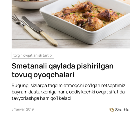
to'g'ri ovqatlanish tartibi
Smetanali qaylada pishirilgan
tovuq oyoqchalari
Bugungi sizlarga taqdim etmoqchi bo’lgan retseptimiz
bayram dasturxoniga ham, oddiy kechki ovqat sifatida
tayyorlashga ham qo’l keladi.
8 Yanvar, 2019
Sharhla