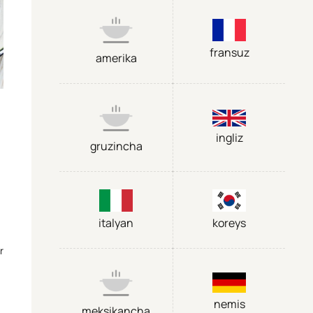
fransuz
amerika
ingliz
gruzincha
italyan
koreys
r
nemis
meksikancha