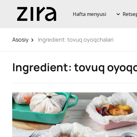
Hafta menyusi
Retse
Asosiy
Ingredient:
tovuq oyoqchalari
Ingredient:
tovuq oyoqc