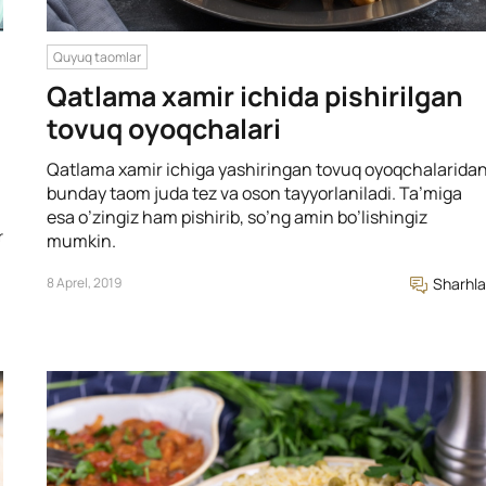
Quyuq taomlar
Qatlama xamir ichida pishirilgan
tovuq oyoqchalari
Qatlama xamir ichiga yashiringan tovuq oyoqchalarida
bunday taom juda tez va oson tayyorlaniladi. Ta’miga
esa o’zingiz ham pishirib, so’ng amin bo’lishingiz
r
mumkin.
8 Aprel, 2019
Sharhla