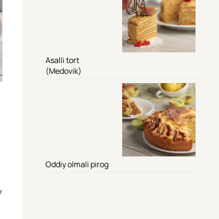
Asalli tort
(Medovik)
Oddiy olmali pirog
r