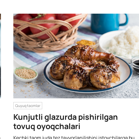
Quyuq taomlar
Kunjutli glazurda pishirilgan
tovuq oyoqchalari
m
Kechki taom juda tez tayyorlanilishini istovchilarga bu