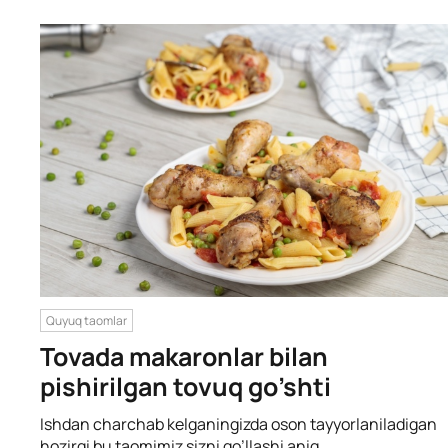
Quyuq taomlar
Tovada makaronlar bilan
pishirilgan tovuq go’shti
Ishdan charchab kelganingizda oson tayyorlaniladigan
hozirgi bu taomimiz sizni qo’llashi aniq.