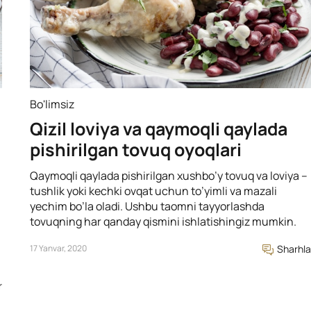
Bo'limsiz
Qizil loviya va qaymoqli qaylada
pishirilgan tovuq oyoqlari
Qaymoqli qaylada pishirilgan xushbo’y tovuq va loviya –
tushlik yoki kechki ovqat uchun to’yimli va mazali
yechim bo’la oladi. Ushbu taomni tayyorlashda
tovuqning har qanday qismini ishlatishingiz mumkin.
17 Yanvar, 2020
Sharhla
r