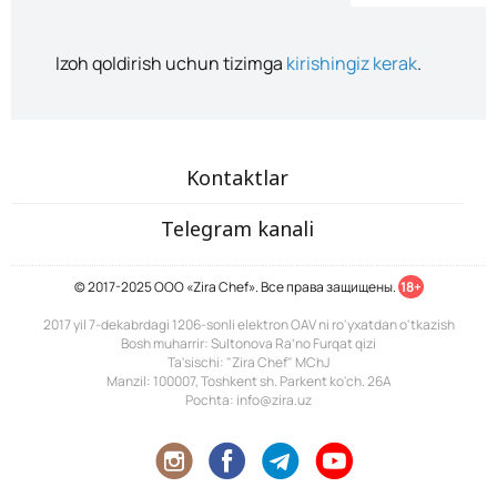
Izoh qoldirish uchun tizimga
kirishingiz kerak
.
Kontaktlar
Telegram kanali
© 2017-2025 ООО «Zira Chef». Все права защищены.
18+
2017 yil 7-dekabrdagi 1206-sonli elektron OAV ni ro'yxatdan o'tkazish
Bosh muharrir: Sultonova Ra’no Furqat qizi
Ta'sischi: "Zira Chef" MChJ
Manzil: 100007, Toshkent sh. Parkent ko'ch. 26A
Pochta: info@zira.uz