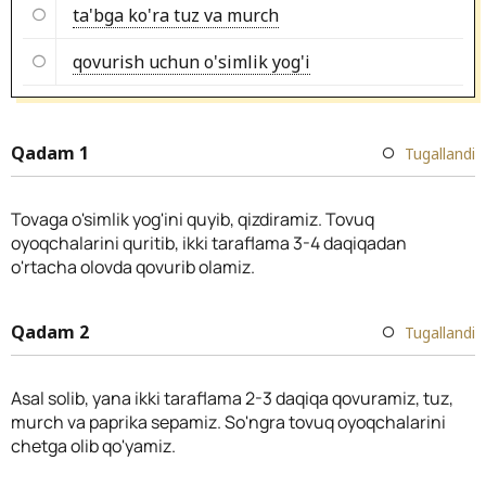
ta'bga ko'ra tuz va murch
qovurish uchun o'simlik yog'i
Qadam 1
Tugallandi
Tovaga o'simlik yog'ini quyib, qizdiramiz. Tovuq
oyoqchalarini quritib, ikki taraflama 3-4 daqiqadan
o'rtacha olovda qovurib olamiz.
Qadam 2
Tugallandi
Asal solib, yana ikki taraflama 2-3 daqiqa qovuramiz, tuz,
murch va paprika sepamiz. So'ngra tovuq oyoqchalarini
chetga olib qo'yamiz.