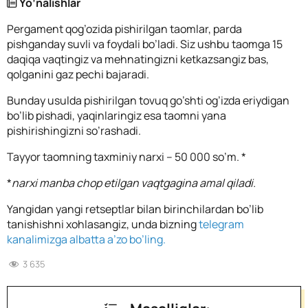
Yo’nalishlar
Pergament qog’ozida pishirilgan taomlar, parda
pishganday suvli va foydali bo’ladi. Siz ushbu taomga 15
daqiqa vaqtingiz va mehnatingizni ketkazsangiz bas,
qolganini gaz pechi bajaradi.
Bunday usulda pishirilgan tovuq go’shti og’izda eriydigan
bo’lib pishadi, yaqinlaringiz esa taomni yana
pishirishingizni so’rashadi.
Tayyor taomning taxminiy narxi – 50 000 so’m. *
*
narxi manba chop etilgan vaqtgagina amal qiladi.
Yangidan yangi retseptlar bilan birinchilardan bo’lib
tanishishni xohlasangiz, unda bizning
telegram
kanalimizga albatta a’zo bo’ling.
3 635