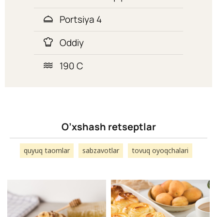
Portsiya 4
Oddiy
190 C
O’xshash retseptlar
quyuq taomlar
sabzavotlar
tovuq oyoqchalari