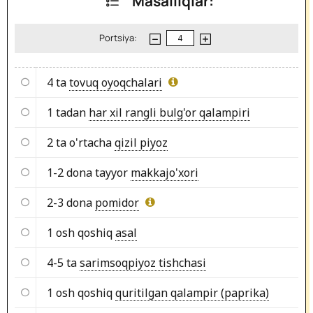
Masalliqlar:
Portsiya:
4 ta
tovuq oyoqchalari
1 tadan
har xil rangli bulg'or qalampiri
2 ta o'rtacha
qizil piyoz
1-2 dona tayyor
makkajo'xori
2-3 dona
pomidor
1 osh qoshiq
asal
4-5 ta
sarimsoqpiyoz tishchasi
1 osh qoshiq
quritilgan qalampir (paprika)