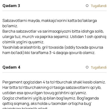
Qadam 3
Tugallandi
Sabzavotlarni mayda, makkajo'xorini katta bo'laklarga
bo'lamiz.
Barcha sabzavotlar va sarimsoqpiyozni bitta idishga solib,
ularga tuz, murch va paprika sepamiz. Ustidan 1 osh qoshiq
o'simlik yog'ini quyamiz.
Yaxshilab aralashtirib, gril tovasida (oddiy tovada qovursa
ham bo'ladi)ikki taraflama 3-4 daqiqa qovurib olamiz.
Qadam 4
Tugallandi
Pergament qog'ozidan 4 ta to'rtburchak shakl kesib olamiz.
Har bitta to'rtburchakning o'rtasiga sabzavotlarni qo'yib,
ustidan esa qovurilgan tovuq go'shtini qo'yamiz.
Qog'oz chetlarini yig'ib,ip bilan bog'laymiz. Bog'laganda
qattiq siqmang, aks holda u taomdan ortiqcha bug'
chiqishiga to'sqinlik qiladi.