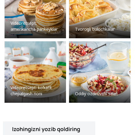
Videoretsept:
amerikancha pankeyklar
Tvorogli bulochkalar
Videoretsept: ko’katli
chepalgash noni
Oddiy ozdiruvchi salat
Izohingizni yozib qoldiring