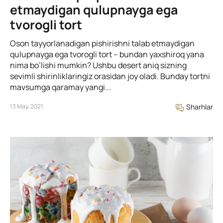
etmaydigan qulupnayga ega
tvorogli tort
Oson tayyorlanadigan pishirishni talab etmaydigan
qulupnayga ega tvorogli tort – bundan yaxshiroq yana
nima bo’lishi mumkin? Ushbu desert aniq sizning
sevimli shirinliklaringiz orasidan joy oladi. Bunday tortni
mavsumga qaramay yangi...
13 May, 2021
Sharhlar