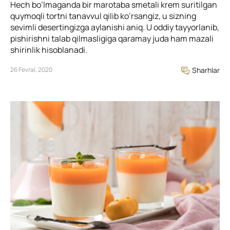
Hech bo’lmaganda bir marotaba smetali krem suritilgan
quymoqli tortni tanavvul qilib ko’rsangiz, u sizning
sevimli desertingizga aylanishi aniq. U oddiy tayyorlanib,
pishirishni talab qilmasligiga qaramay juda ham mazali
shirinlik hisoblanadi.
26 Fevral, 2020
Sharhlar