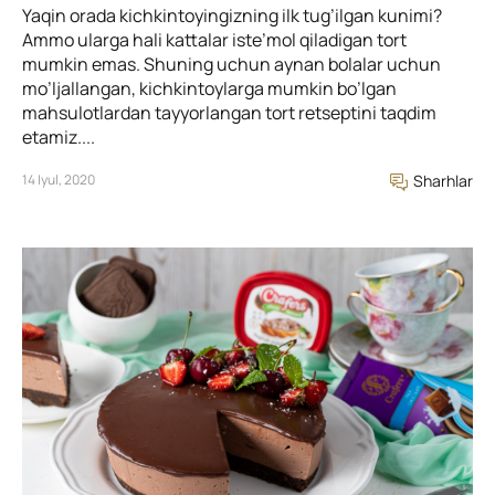
Yaqin orada kichkintoyingizning ilk tug’ilgan kunimi?
Ammo ularga hali kattalar iste’mol qiladigan tort
mumkin emas. Shuning uchun aynan bolalar uchun
mo’ljallangan, kichkintoylarga mumkin bo’lgan
mahsulotlardan tayyorlangan tort retseptini taqdim
etamiz....
14 Iyul, 2020
Sharhlar