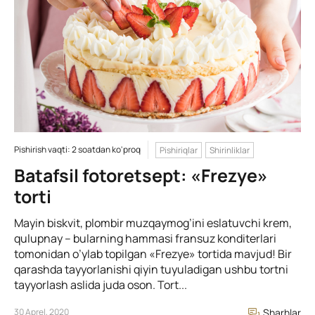
Pishirish vaqti: 2 soatdan ko'proq
Pishiriqlar
Shirinliklar
Batafsil fotoretsept: «Frezye»
torti
Mayin biskvit, plombir muzqaymog’ini eslatuvchi krem,
qulupnay – bularning hammasi fransuz konditerlari
tomonidan o’ylab topilgan «Frezye» tortida mavjud! Bir
qarashda tayyorlanishi qiyin tuyuladigan ushbu tortni
tayyorlash aslida juda oson. Tort...
30 Aprel, 2020
Sharhlar