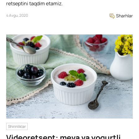
retseptini taqdim etamiz.
4 Avgu, 2020
Sharhlar
Shirinliklar
Videoretsept: meva va yogurtli