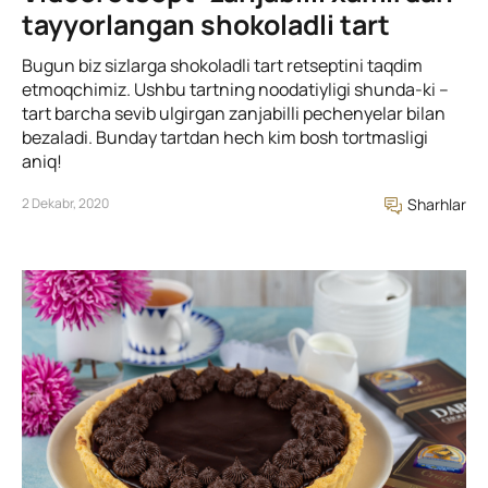
tayyorlangan shokoladli tart
Bugun biz sizlarga shokoladli tart retseptini taqdim
etmoqchimiz. Ushbu tartning noodatiyligi shunda-ki –
tart barcha sevib ulgirgan zanjabilli pechenyelar bilan
bezaladi. Bunday tartdan hech kim bosh tortmasligi
aniq!
2 Dekabr, 2020
Sharhlar