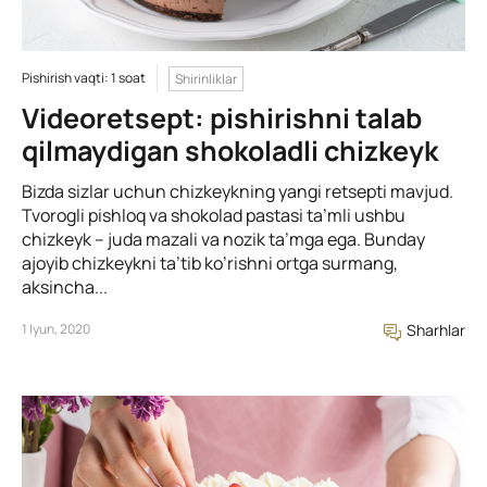
Pishirish vaqti: 1 soat
Shirinliklar
Videoretsept: pishirishni talab
qilmaydigan shokoladli chizkeyk
Bizda sizlar uchun chizkeykning yangi retsepti mavjud.
Tvorogli pishloq va shokolad pastasi ta’mli ushbu
chizkeyk – juda mazali va nozik ta’mga ega. Bunday
ajoyib chizkeykni ta’tib ko’rishni ortga surmang,
aksincha...
1 Iyun, 2020
Sharhlar