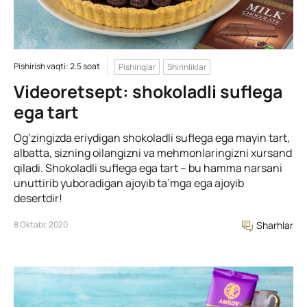
Pishirish vaqti: 2.5 soat
Pishiriqlar
Shirinliklar
Videoretsept: shokoladli suflega
ega tart
Og’zingizda eriydigan shokoladli suflega ega mayin tart,
albatta, sizning oilangizni va mehmonlaringizni xursand
qiladi. Shokoladli suflega ega tart – bu hamma narsani
unuttirib yuboradigan ajoyib ta’mga ega ajoyib
desertdir!
8 Oktabr, 2020
Sharhlar