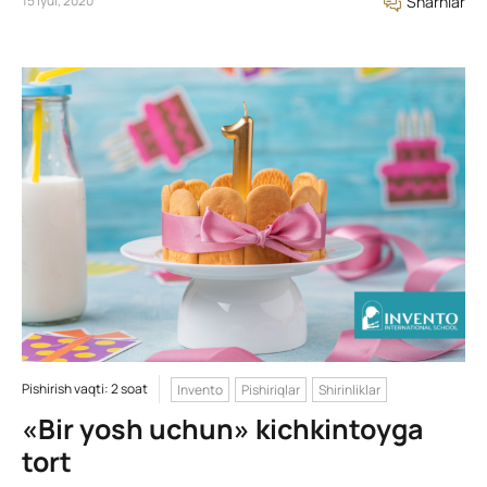
15 Iyul, 2020
Sharhlar
Pishirish vaqti: 2 soat
Invento
Pishiriqlar
Shirinliklar
«Bir yosh uchun» kichkintoyga
tort