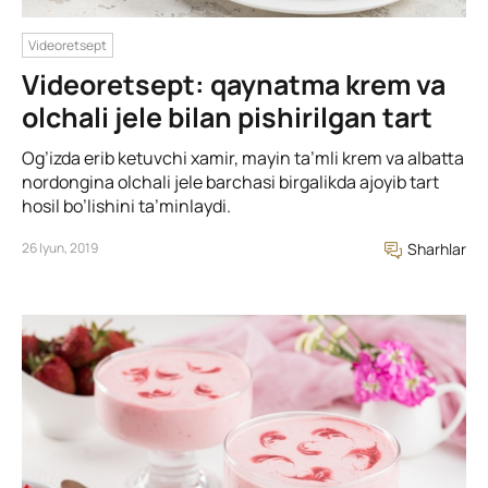
Videoretsept
Videoretsept: qaynatma krem va
olchali jele bilan pishirilgan tart
Og’izda erib ketuvchi xamir, mayin ta’mli krem va albatta
nordongina olchali jele barchasi birgalikda ajoyib tart
hosil bo’lishini ta’minlaydi.
26 Iyun, 2019
Sharhlar