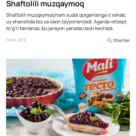
Shaftolili muzqaymoq
Shaftolili muzqaymoq ham xuddi qolganlariga o’xshab,
uy sharoitida tez va oson tayyorlaniladi. Agarda retsept
to’g’ri tanlansa, bu jarayon yanada oson kechadi.
10 Iyul, 2019
Sharhlar