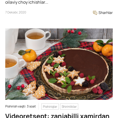
oilaviy choy ichishlar...
7 Dekabr, 2020
Sharhlar
Pishirish vaqti: 3 soat
Pishiriqlar
Shirinliklar
Videoretsept: zanjabilli xamirdan