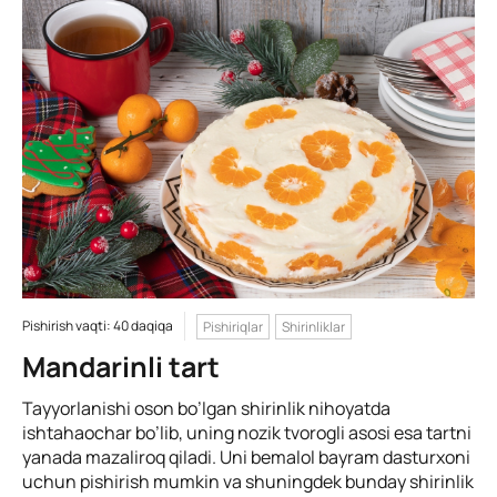
Pishirish vaqti: 40 daqiqa
Pishiriqlar
Shirinliklar
Mandarinli tart
Tayyorlanishi oson bo’lgan shirinlik nihoyatda
ishtahaochar bo’lib, uning nozik tvorogli asosi esa tartni
yanada mazaliroq qiladi. Uni bemalol bayram dasturxoni
uchun pishirish mumkin va shuningdek bunday shirinlik