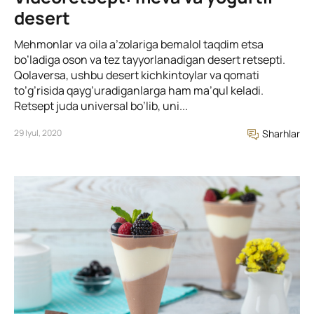
desert
Mehmonlar va oila a’zolariga bemalol taqdim etsa
bo’ladiga oson va tez tayyorlanadigan desert retsepti.
Qolaversa, ushbu desert kichkintoylar va qomati
to’g’risida qayg’uradiganlarga ham ma’qul keladi.
Retsept juda universal bo’lib, uni...
29 Iyul, 2020
Sharhlar