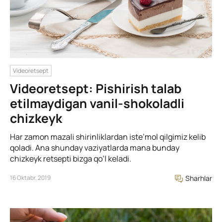
Videoretsept
Videoretsept: Pishirish talab
etilmaydigan vanil-shokoladli
chizkeyk
Har zamon mazali shirinliklardan iste’mol qilgimiz kelib
qoladi. Ana shunday vaziyatlarda mana bunday
chizkeyk retsepti bizga qo’l keladi.
16 Oktabr, 2019
Sharhlar