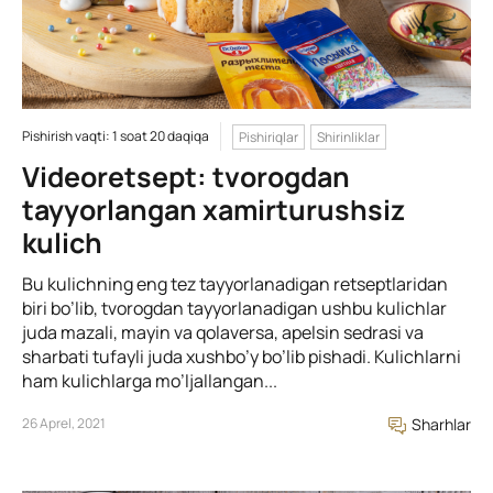
Pishirish vaqti: 1 soat 20 daqiqa
Pishiriqlar
Shirinliklar
Videoretsept: tvorogdan
tayyorlangan xamirturushsiz
kulich
Bu kulichning eng tez tayyorlanadigan retseptlaridan
biri bo’lib, tvorogdan tayyorlanadigan ushbu kulichlar
juda mazali, mayin va qolaversa, apelsin sedrasi va
sharbati tufayli juda xushbo’y bo’lib pishadi. Kulichlarni
ham kulichlarga mo’ljallangan...
26 Aprel, 2021
Sharhlar