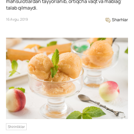
mahsulotlardan tayyorlanib, ortiqcha vaqt va mablag’
talab qilmaydi.
16 Avgu, 2019
Sharhlar
Shirinliklar