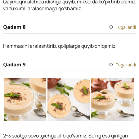
Qaymoqni alohida idishga quyib, mikserda ko'pirtirib olamiz
va tuxumli aralashmaga qo'shamiz.
Qadam 8
Tugallandi
Hammasini aralashtirib, qoliplarga quyib chiqamiz.
Qadam 9
Tugallandi
2-3 soatga sovutgichga olib qo'yamiz. So'ng esa qirilgan