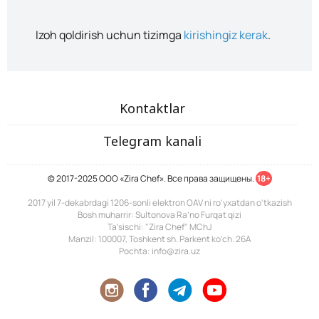
Izoh qoldirish uchun tizimga
kirishingiz kerak
.
Kontaktlar
Telegram kanali
© 2017-2025 ООО «Zira Chef». Все права защищены.
18+
2017 yil 7-dekabrdagi 1206-sonli elektron OAV ni ro'yxatdan o'tkazish
Bosh muharrir: Sultonova Ra’no Furqat qizi
Ta'sischi: "Zira Chef" MChJ
Manzil: 100007, Toshkent sh. Parkent ko'ch. 26A
Pochta: info@zira.uz