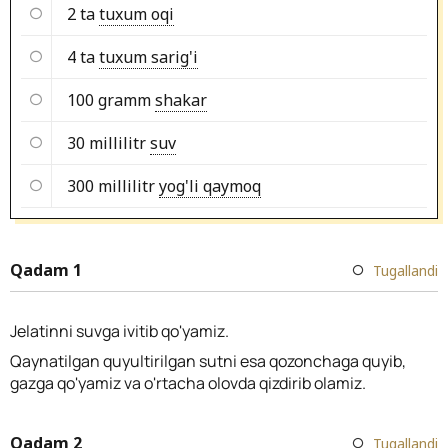
2 ta
tuxum oqi
4 ta
tuxum sarig'i
100 gramm
shakar
30 millilitr
suv
300 millilitr
yog'li qaymoq
Qadam 1
Tugallandi
Jelatinni suvga ivitib qo'yamiz.
Qaynatilgan quyultirilgan sutni esa qozonchaga quyib,
gazga qo'yamiz va o'rtacha olovda qizdirib olamiz.
Qadam 2
Tugallandi