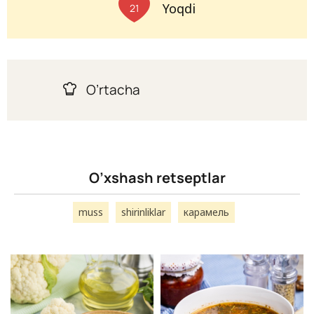
Yoqdi
21
O’rtacha
O’xshash retseptlar
muss
shirinliklar
карамель