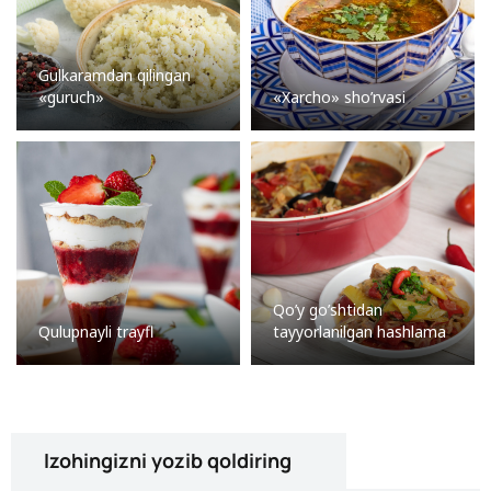
Gulkaramdan qilingan
«guruch»
«Xarcho» sho’rvasi
Qo’y go’shtidan
Qulupnayli trayfl
tayyorlanilgan hashlama
Izohingizni yozib qoldiring