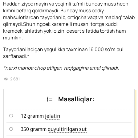
Haddan ziyod mayin va yoqimli ta’mli bunday muss hech
kimni befarq qoldirmaydi. Bunday muss oddiy
mahsulotlardan tayyorlanib, ortiqcha vaqt va mablag’ talab
qilmaydi.
Shuningdek karamelli mussni tortga xuddi
kremdek ishlatish yoki o’zini desert sifatida tortish ham
mumkin.
Tayyorlaniladigan yegulikka taxminan 16 000 so’m pul
sarflanadi.*
*narxi manba chop etilgan vaqtgagina amal qilinadi.
2 681
Masalliqlar:
12 gramm
jelatin
350 gramm
quyultirilgan sut