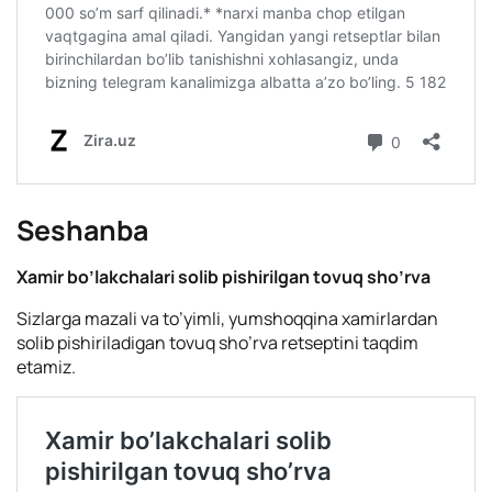
Seshanba
Xamir bo’lakchalari solib pishirilgan tovuq sho’rva
Sizlarga mazali va to’yimli, yumshoqqina xamirlardan
solib pishiriladigan tovuq sho’rva retseptini taqdim
etamiz.