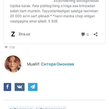
538
Muallif:
Ситора Омонова