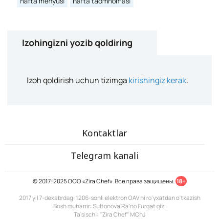
hafta menyusi
hafta taomnomasi
Izohingizni yozib qoldiring
Izoh qoldirish uchun tizimga
kirishingiz kerak
.
Kontaktlar
Telegram kanali
© 2017-2025 ООО «Zira Chef». Все права защищены.
18+
2017 yil 7-dekabrdagi 1206-sonli elektron OAV ni ro'yxatdan o'tkazish
Bosh muharrir: Sultonova Ra’no Furqat qizi
Ta'sischi: "Zira Chef" MChJ