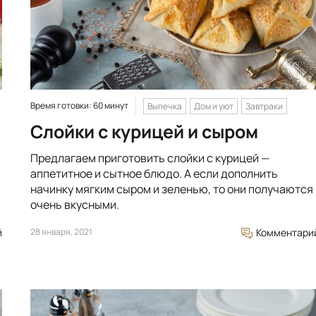
Время готовки: 60 минут
Выпечка
Дом и уют
Завтраки
Слойки с курицей и сыром
Предлагаем приготовить слойки с курицей —
аппетитное и сытное блюдо. А если дополнить
начинку мягким сыром и зеленью, то они получаются
очень вкусными.
й
28 января, 2021
Комментари