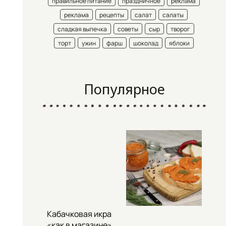
правильное питание
праздничное
реклама
реклама
рецепты
салат
салаты
сладкая выпечка
советы
сыр
творог
торт
ужин
фарш
шоколад
яблоки
Популярное
Кабачковая икра
«как в магазине»