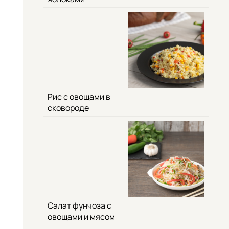
Рис с овощами в
сковороде
Салат фунчоза с
овощами и мясом