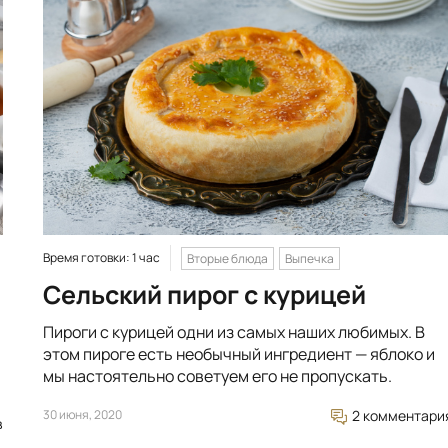
Время готовки: 1 час
Вторые блюда
Выпечка
Сельский пирог с курицей
Пироги с курицей одни из самых наших любимых. В
этом пироге есть необычный ингредиент — яблоко и
мы настоятельно советуем его не пропускать.
30 июня, 2020
2 комментари
в