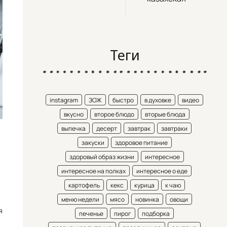
Теги
instagram
ЗОЖ
быстро
в духовке
видео
вкусно
второе блюдо
вторые блюда
выпечка
десерт
завтрак
завтраки
закуски
здоровое питание
здоровый образ жизни
интересное
интересное на полках
интересное о еде
картофель
кекс
курица
к чаю
меню недели
мясо
новинка
овощи
я
печенье
пирог
подборка