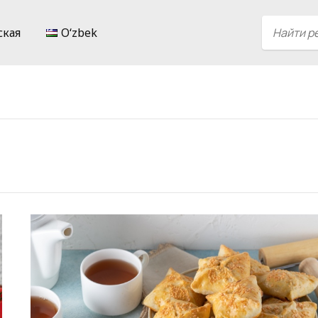
ская
Oʻzbek