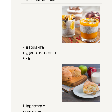
4 варианта
пудинга из семян
чиа
Шарлотка с
яблоками