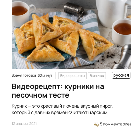
русская
Время готовки: 60 минут
Видеорецепты
Выпечка
Видеорецепт: курники на
песочном тесте
Курник — это красивый и очень вкусный пирог,
который с давних времен считают царским.
12 января, 2021
5 комментарие