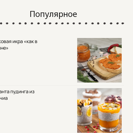
Популярное
овая икра «как в
ине»
анта пудинга из
 чиа