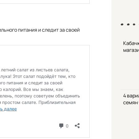
льного питания и следит за своей
Кабачк
магаз
4 вари
семян