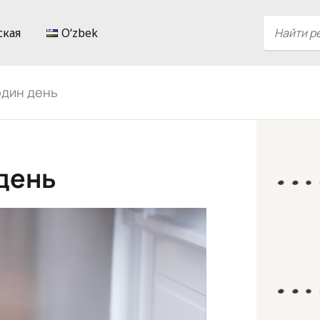
ская
Oʻzbek
один день
день