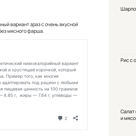
Шарло
ый вариант зраз с очень вкусной
без мясного фарша.
Рис с 
Салат
и мяс