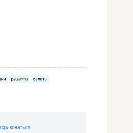
зни
рецепты
салаты
торизоваться
.