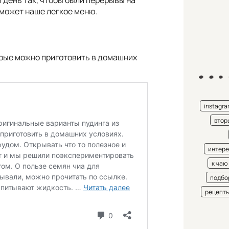
 день так, чтобы были перерывы на
оможет наше легкое меню.
орые можно приготовить в домашних
instagr
втор
интере
к чаю
подбо
рецепт