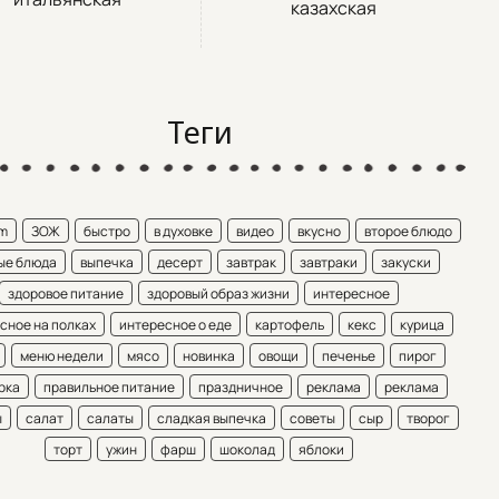
казахская
Теги
am
ЗОЖ
быстро
в духовке
видео
вкусно
второе блюдо
ые блюда
выпечка
десерт
завтрак
завтраки
закуски
здоровое питание
здоровый образ жизни
интересное
сное на полках
интересное о еде
картофель
кекс
курица
меню недели
мясо
новинка
овощи
печенье
пирог
рка
правильное питание
праздничное
реклама
реклама
ы
салат
салаты
сладкая выпечка
советы
сыр
творог
торт
ужин
фарш
шоколад
яблоки