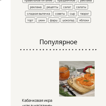
правильное питание
праздничное
реклама
реклама
рецепты
салат
салаты
сладкая выпечка
советы
сыр
творог
торт
ужин
фарш
шоколад
яблоки
Популярное
Кабачковая икра
«как в магазине»