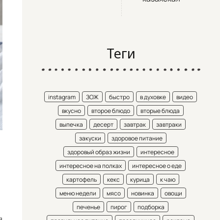
Теги
instagram
ЗОЖ
быстро
в духовке
видео
вкусно
второе блюдо
вторые блюда
выпечка
десерт
завтрак
завтраки
закуски
здоровое питание
здоровый образ жизни
интересное
интересное на полках
интересное о еде
картофель
кекс
курица
к чаю
меню недели
мясо
новинка
овощи
печенье
пирог
подборка
я