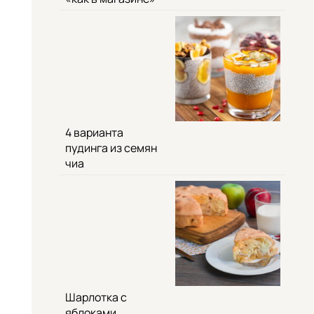
4 варианта
пудинга из семян
чиа
Шарлотка с
яблоками