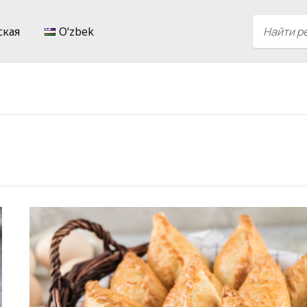
ская
Oʻzbek