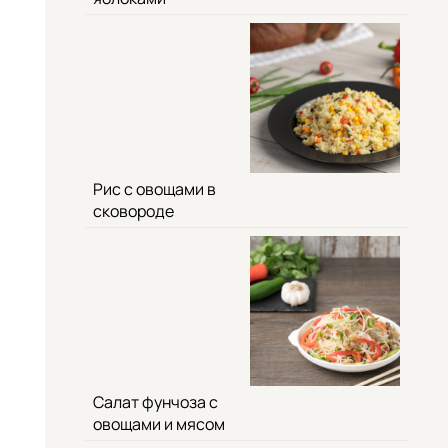
Рис с овощами в
сковороде
Салат фунчоза с
овощами и мясом