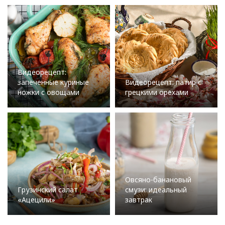
Видеорецепт:
запеченные куриные
Видеорецепт: патир с
ножки с овощами
грецкими орехами
Овсяно-банановый
Грузинский салат
смузи: идеальный
«Ацецили»
завтрак