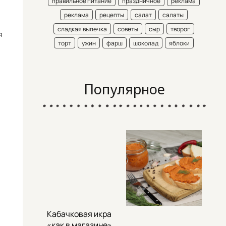
правильное питание
праздничное
реклама
реклама
рецепты
салат
салаты
сладкая выпечка
советы
сыр
творог
я
торт
ужин
фарш
шоколад
яблоки
Популярное
Кабачковая икра
«как в магазине»