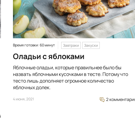
Время готовки: 60 минут
Завтраки
Закуски
Оладьи с яблоками
Яблочные оладьи, которые правильнее было бы
назвать яблочными кусочками в тесте. Потому что
тесто лишь дополняет огромное количество
яблочных долек.
4 июня, 2021
2 комментари
й