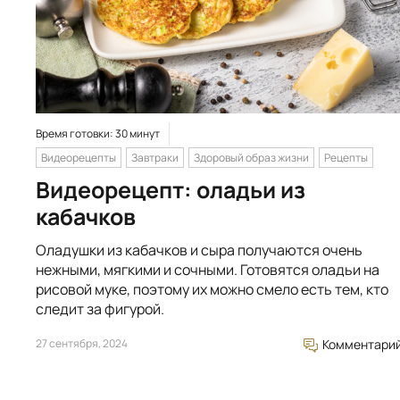
Время готовки: 30 минут
Видеорецепты
Завтраки
Здоровый образ жизни
Рецепты
Видеорецепт: оладьи из
кабачков
Оладушки из кабачков и сыра получаются очень
нежными, мягкими и сочными. Готовятся оладьи на
рисовой муке, поэтому их можно смело есть тем, кто
следит за фигурой.
27 сентября, 2024
Комментари