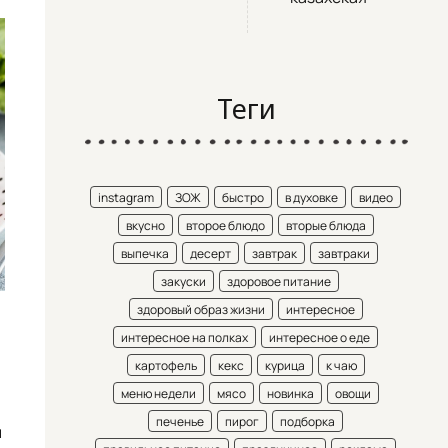
Теги
instagram
ЗОЖ
быстро
в духовке
видео
вкусно
второе блюдо
вторые блюда
выпечка
десерт
завтрак
завтраки
закуски
здоровое питание
здоровый образ жизни
интересное
интересное на полках
интересное о еде
картофель
кекс
курица
к чаю
меню недели
мясо
новинка
овощи
печенье
пирог
подборка
й