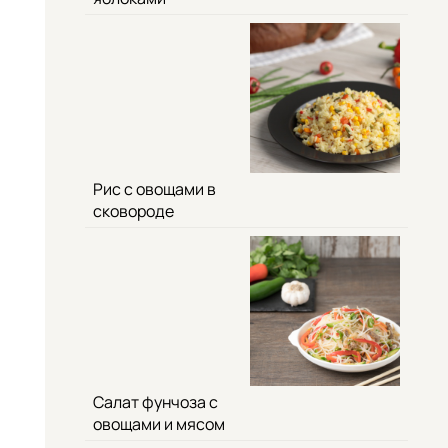
Рис с овощами в
сковороде
Салат фунчоза с
овощами и мясом