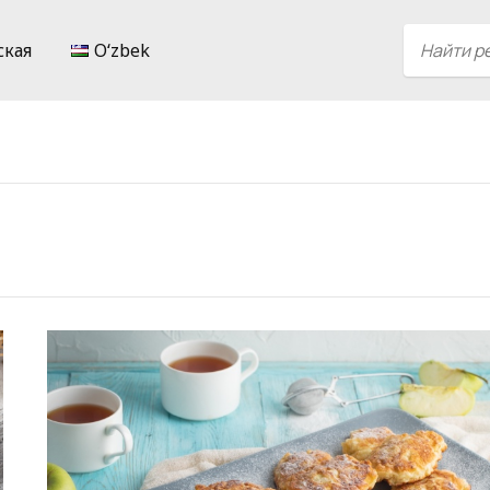
ская
Oʻzbek