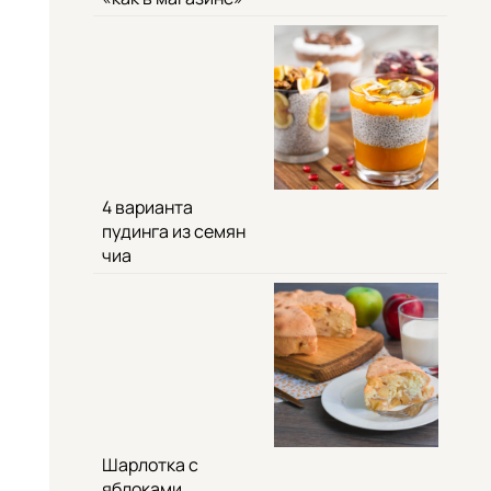
4 варианта
пудинга из семян
чиа
Шарлотка с
яблоками