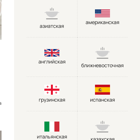
американская
азиатская
английская
ближневосточная
грузинская
испанская
в
итальянская
казахская