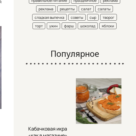
правильное питание
праздничное
реклама
й
реклама
рецепты
салат
салаты
сладкая выпечка
советы
сыр
творог
торт
ужин
фарш
шоколад
яблоки
Популярное
Кабачковая икра
«как в магазине»