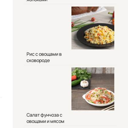
Рис с овощами в
сковороде
Салат фунчоза с
овощами и мясом