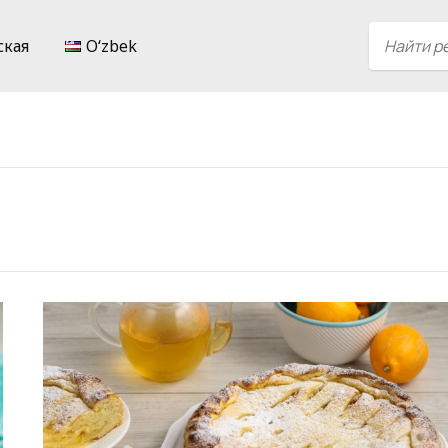
ская
Oʻzbek