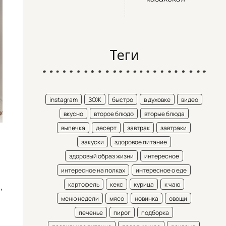
Теги
instagram
ЗОЖ
быстро
в духовке
видео
вкусно
второе блюдо
вторые блюда
выпечка
десерт
завтрак
завтраки
закуски
здоровое питание
здоровый образ жизни
интересное
интересное на полках
интересное о еде
картофель
кекс
курица
к чаю
,
меню недели
мясо
новинка
овощи
печенье
пирог
подборка