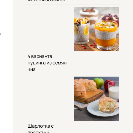
я
4 варианта
пудинга из семян
чиа
Шарлотка с
яблоками