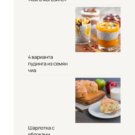
4 варианта
пудинга из семян
чиа
Шарлотка с
яблоками