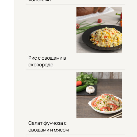
Рис с овощами в
сковороде
Салат фунчоза с
овощами и мясом