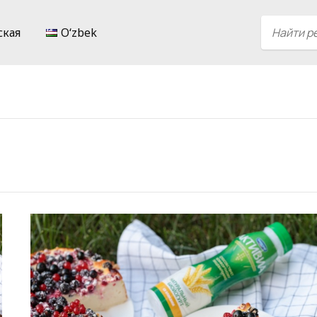
ская
Oʻzbek