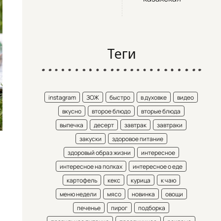
Теги
instagram
ЗОЖ
быстро
в духовке
видео
вкусно
второе блюдо
вторые блюда
выпечка
десерт
завтрак
завтраки
закуски
здоровое питание
здоровый образ жизни
интересное
интересное на полках
интересное о еде
картофель
кекс
курица
к чаю
меню недели
мясо
новинка
овощи
печенье
пирог
подборка