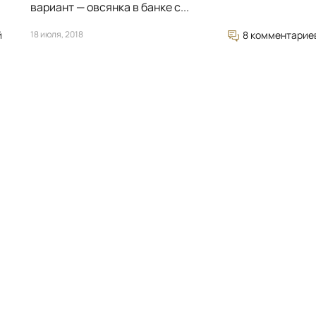
вариант — овсянка в банке с...
й
18 июля, 2018
8 комментарие