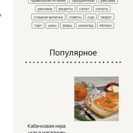
правильное питание
праздничное
реклама
реклама
рецепты
салат
салаты
в
сладкая выпечка
советы
сыр
творог
торт
ужин
фарш
шоколад
яблоки
Популярное
Кабачковая икра
«как в магазине»