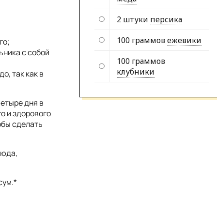
2 штуки
персика
100 граммов
ежевики
го;
ьника с собой
100 граммов
клубники
о, так как в
четыре дня в
го и здорового
тобы сделать
люда,
сум.*