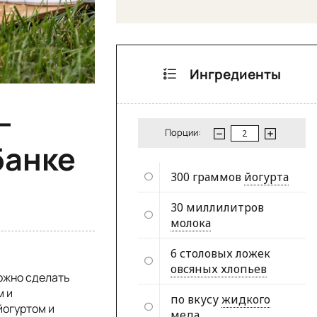
Ингредиенты
—
Порции:
банке
300 граммов
йогурта
30 миллилитров
молока
6 столовых ложек
овсяных хлопьев
ожно сделать
м и
по вкусу
жидкого
йогуртом и
меда