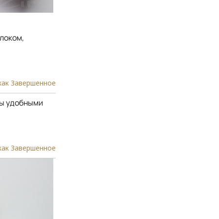
локом,
как Завершенное
ты удобными
как Завершенное