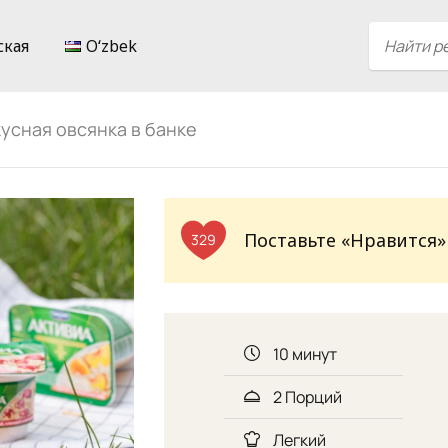
ская
Oʻzbek
усная овсянка в банке
Поставьте «Нравится»
329
10 минут
2 Порций
Легкий