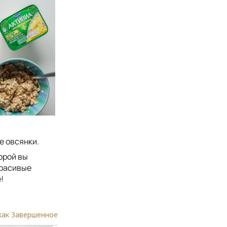
е овсянки.
торой вы
красивые
!
как Завершенное