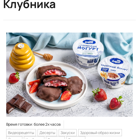
Клубника
Время готовки: более 2х часов
Видеорецепты
Десерты
Закуски
Здоровый образ жизни