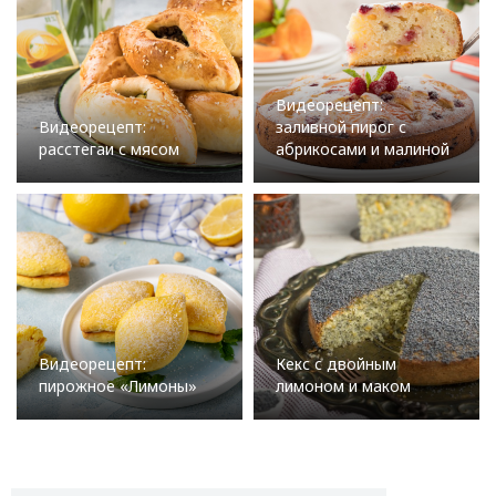
Видеорецепт:
Видеорецепт:
заливной пирог с
расстегаи с мясом
абрикосами и малиной
Видеорецепт:
Кекс с двойным
пирожное «Лимоны»
лимоном и маком