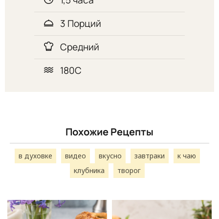
3 Порций
Средний
180С
Похожие Рецепты
в духовке
видео
вкусно
завтраки
к чаю
клубника
творог