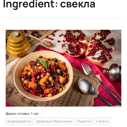
Ingredient:
свекла
Время готовки: 1 час
Видеорецепты
Здоровый образ жизни
Рецепты
Салаты