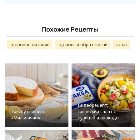
Похожие Рецепты
здоровое питание
здоровый образ жизни
салат
Видеорецепт:
Треснутый пирог
греческий салат с
«Мильяччио»
курицей и авокадо