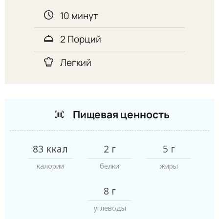
10 минут
2 Порций
Легкий
Пищевая ценность
83 ккал
2 г
5 г
калории
белки
жиры
8 г
углеводы