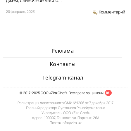
джем, сливочное масло...
20 февраля, 2023
Комментарий
Реклама
Контакты
Telegram-канал
© 2017-2025 ООО «Zira Chef». Все права защищены.
18+
Регистрация электронного СМИ №1206 от 7 декабря 2017
Главный редактор: Султанова Рано Фуркатовна
Учредитель: ООО «Zira Chef»
Адрес: 100007, Ташкент, ул. Паркент, 26А
Почта: info@zira.uz