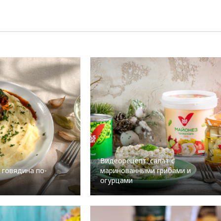
Видеорецепт: салат с
 говядина по-
маринованными грибами и
огурцами