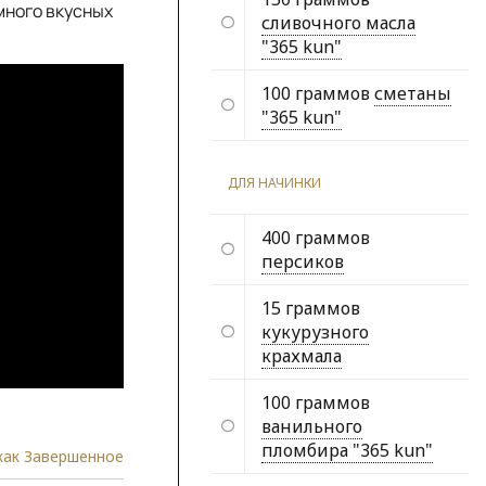
много вкусных
сливочного масла
"365 kun"
100 граммов
сметаны
"365 kun"
ДЛЯ НАЧИНКИ
400 граммов
персиков
15 граммов
кукурузного
крахмала
100 граммов
ванильного
пломбира "365 kun"
как Завершенное