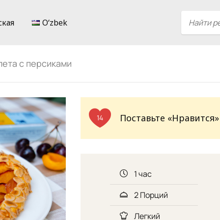
ская
Oʻzbek
лета с персиками
Поставьте «Нравится»
14
1 час
2 Порций
Легкий