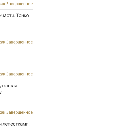
как Завершенное
 части. Тонко
как Завершенное
как Завершенное
уть края
у.
как Завершенное
и лепестками.