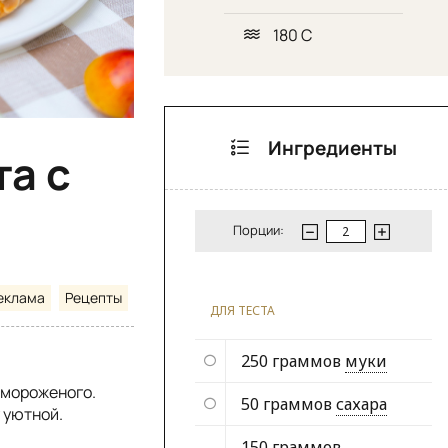
180 С
Ингредиенты
та с
Порции:
еклама
Рецепты
ДЛЯ ТЕСТА
250 граммов
муки
 мороженого.
50 граммов
сахара
 уютной.
150 граммов