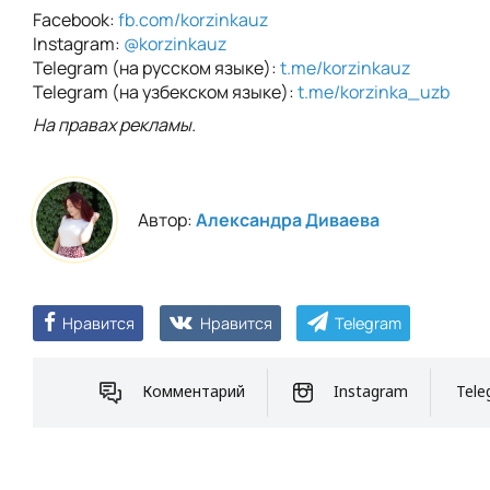
Facebook:
fb.com/korzinkauz
Instagram:
@korzinkauz
Telegram (на русском языке):
t.me/korzinkauz
Telegram (на узбекском языке):
t.me/korzinka_uzb
На правах рекламы.
Автор:
Александра Диваева
Нравится
Нравится
Telegram
Комментарий
Instagram
Tele